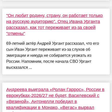
"Он любит родину, страну, он работает только
на русскую аудиторию". Отец Ивана Урганта
рассказал, как тот переживает из-за своей
"отмены"
69-летний актёр Андрей Ургант рассказал, что его
сын Иван Ургант переживает из-за слухов об
эмиграции и никуда не собирается уезжать из
России. Напомним, после начала СВО Ургант
высказался ...
Андреева выиграла «Ролан Гаррос», России в
еврокубках-2026/27 не будет, Василевский с
«Везиной», Антонелли победил в
квалификации в Монако, «Вегас» вырвал