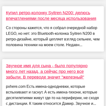
Купил ретро-колонку Syitren N200: делюсь
впечатлениями после месяца использования
Со стороны кажется, что я собрал очередной набор
LEGO, но нет: это Bluetooth-колонка Syitren N200 в
ретро-дизайне, который цепляет взгляд сильнее, чем
половина техники на моем столе. Недавн...
Звучное имя для сына - было популярно
много лет назад, а сейчас про него все
забыли. В переводе значит "железный"
pxhere.com Есть имена-однодневки, которые
вспыхивают и гаснут. А есть имена-тихони, которые
десятилетиями живут где-то на периферии, не сходя
с дистанции. К таким относится Дамир. Звучное и...