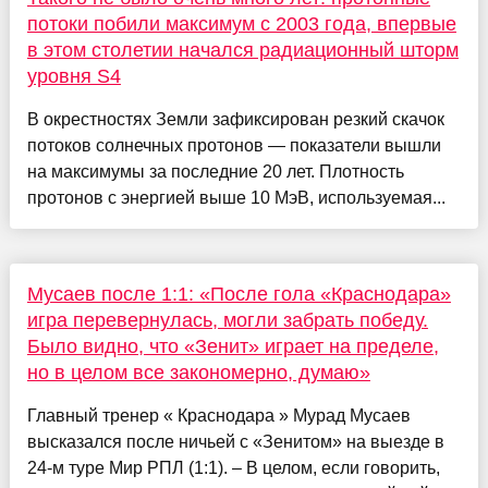
потоки побили максимум с 2003 года, впервые
в этом столетии начался радиационный шторм
уровня S4
В окрестностях Земли зафиксирован резкий скачок
потоков солнечных протонов — показатели вышли
на максимумы за последние 20 лет. Плотность
протонов с энергией выше 10 МэВ, используемая...
Мусаев после 1:1: «После гола «Краснодара»
игра перевернулась, могли забрать победу.
Было видно, что «Зенит» играет на пределе,
но в целом все закономерно, думаю»
Главный тренер « Краснодара » Мурад Мусаев
высказался после ничьей с «Зенитом» на выезде в
24-м туре Мир РПЛ (1:1). – В целом, если говорить,