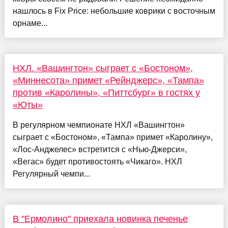
нашлось в Fix Price: небольшие коврики с восточным
орнаме...
НХЛ. «Вашингтон» сыграет с «Бостоном»,
«Миннесота» примет «Рейнджерс», «Тампа»
против «Каролины», «Питтсбург» в гостях у
«Юты»
В регулярном чемпионате НХЛ «Вашингтон»
сыграет с «Бостоном», «Тампа» примет «Каролину»,
«Лос-Анджелес» встретится с «Нью-Джерси»,
«Вегас» будет противостоять «Чикаго». НХЛ
Регулярный чемпи...
В "Ермолино" приехала новинка печенье