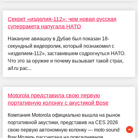
Секрет «изделия-112»: чем новая русская
суперракета напугала НАТО
Накануне авиашоу в Дубае был показан 18-
секундный видеоролик, который познакомил с
«изделием-112», заставившем содрогнуться НАТО.
Что это за оружие и почему вызывает такой страх,
aif.ru рас...
Motorola представила свою первую
портативную колонку с акустикой Bose
Компания Motorola официально вышла на рынок
портативной акустики, представив на CES 2026
свою первую автономную колонку — moto sound
flow.Модель рассчитана на повседневное