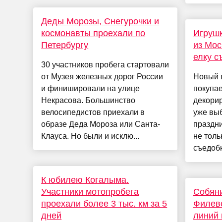
Деды Морозы, Снегурочки и
космонавты проехали по
Игрушк
Петербургу
из Мос
елку с
30 участников пробега стартовали
от Музея железных дорог России
Новый г
и финишировали на улице
покупае
Некрасова. Большинство
декорир
велосипедистов приехали в
уже вы
образе Деда Мороза или Санта-
праздни
Клауса. Но были и исклю...
не толь
съедобн
К юбилею Когалыма.
Участники мотопробега
Собяни
проехали более 3 тыс. км за 5
Филевс
дней
линий 