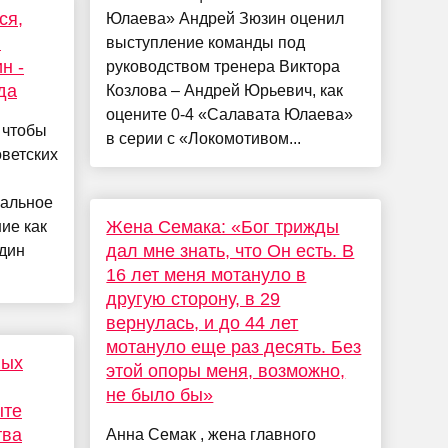
ся,
Юлаева» Андрей Зюзин оценил
:
выступление команды под
н -
руководством тренера Виктора
да
Козлова – Андрей Юрьевич, как
оцените 0-4 «Салавата Юлаева»
 чтобы
в серии с «Локомотивом...
оветских
иальное
Жена Семака: «Бог трижды
ие как
дал мне знать, что Он есть. В
дин
16 лет меня мотануло в
другую сторону, в 29
вернулась, и до 44 лет
мотануло еще раз десять. Без
ных
этой опоры меня, возможно,
не было бы»
ыте
тва
Анна Семак , жена главного