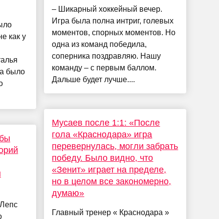
– Шикарный хоккейный вечер.
Игра была полна интриг, голевых
ыло
моментов, спорных моментов. Но
е как у
одна из команд победила,
соперника поздравляю. Нашу
талья
команду – с первым баллом.
да было
Дальше будет лучше....
о
Мусаев после 1:1: «После
гола «Краснодара» игра
 бы
перевернулась, могли забрать
горий
победу. Было видно, что
«Зенит» играет на пределе,
н
но в целом все закономерно,
думаю»
 Лепс
Главный тренер « Краснодара »
о