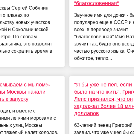
"благословенная"
сквы Сергей Собянин
 о планах по
Звучное имя для дочки - б
льству новых участков
популярно еще в СССР и н
кой и Сокольнической
всех: в переводе значит
етро. По словам
"благословенная" Имя На
чальника, это позволит
звучит так, будто оно всег
льно сократить время в
частью русского языка. Он
обжитое, тепло...
 смываем с мылом!»
"Я бы уже не пел, если
ны Москвы начали
было на что жить". Гри
ть к запуску
Лепс признался, что он
задолжал более 18 мл
одит, и вместе с
долларов
ними легкими морозами с
льных улиц Москвы
63-летний певец Григорий
т тяжелый налет холодов.
заявил, что уже ушел бы с