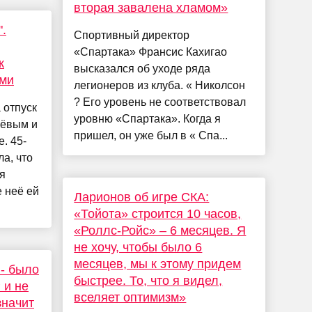
вторая завалена хламом»
.
Спортивный директор
«Спартака» Франсис Кахигао
к
высказался об уходе ряда
ьми
легионеров из клуба. « Николсон
? Его уровень не соответствовал
 отпуск
уровню «Спартака». Когда я
лёвым и
пришел, он уже был в « Спа...
. 45-
а, что
я
е неё ей
Ларионов об игре СКА:
«Тойота» строится 10 часов,
«Роллс-Ройс» – 6 месяцев. Я
не хочу, чтобы было 6
месяцев, мы к этому придем
 - было
быстрее. То, что я видел,
 и не
вселяет оптимизм»
значит