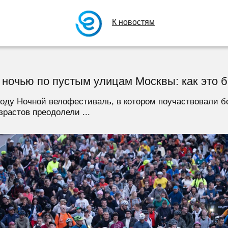
К новостям
 ночью по пустым улицам Москвы: как это 
году Ночной велофестиваль, в котором поучаствовали б
растов преодолели ...