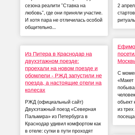
сезона реалити "Ставка на
2 апре
любовь", где они приняли участие.
стартов
И хотя пара не отличилась особой
ритуаль
общительно...
Ефимов
Из Питера в Краснодар на
посети
двухэтажном поезде:
Москв
проехали на новом поезде и
С моме
обомлели - РЖД запустили не
«Макет
поезда, а настоящие отели на
побыва
колесах
человек
РЖД (официальный сайт)
объект 
Двухэтажный поезд «Северная
из трех
Пальмира» из Петербурга в
посещае
Краснодар удивил комфортом как
в отеле: сутки в пути проходят