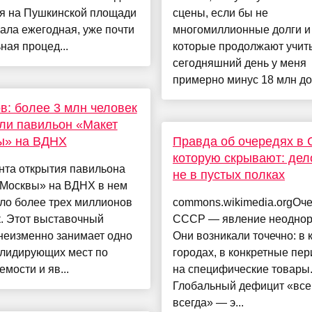
ля на Пушкинской площади
сцены, если бы не
ала ежегодная, уже почти
многомиллионные долги и 
ная процед...
которые продолжают учит
сегодняшний день у меня
примерно минус 18 млн до
: более 3 млн человек
ли павильон «Макет
ы» на ВДНХ
Правда об очередях в 
которую скрывают: дел
нта открытия павильона
не в пустых полках
 Москвы» на ВДНХ в нем
ло более трех миллионов
commons.wikimedia.orgОче
. Этот выставочный
СССР — явление неоднор
неизменно занимает одно
Они возникали точечно: в 
 лидирующих мест по
городах, в конкретные пе
мости и яв...
на специфические товары
Глобальный дефицит «все
всегда» — э...