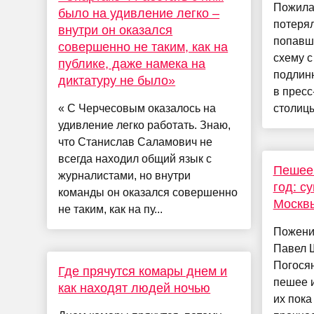
Пожила
было на удивление легко –
потерял
внутри он оказался
попавш
совершенно не таким, как на
схему с
публике, даже намека на
подлин
диктатуру не было»
в пресс
« С Черчесовым оказалось на
столицы
удивление легко работать. Знаю,
что Станислав Саламович не
всегда находил общий язык с
Пешее 
журналистами, но внутри
год: с
команды он оказался совершенно
Москвы
не таким, как на пу...
Пожени
Павел 
Погосян
Где прячутся комары днем и
пешее 
как находят людей ночью
их пока