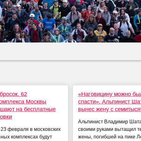
бросок. 62
«Наговицину можно бы
комплекса Москвы
спасти». Альпинист Ша
ашают на бесплатные
вынес жену с семитыся
овки
Альпинист Владимир Шат
 23 февраля в московских
своими руками вытащил т
ных комплексах будут
жены, погибшей на пике 