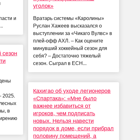
н
уголок»
пасти и
Вратарь системы «Каролины»
..
Руслан Хажеев высказался о
выступлении за «Чикаго Вулвс» в
плей-офф АХЛ. – Как оцените
минувший хоккейный сезон для
 сезон
себя? – Достаточно тяжелый
ти
сезон. Сыграл в ECH...
едены
Кахигао об уходе легионеров
 2025.
«Спартака»: «Мне было
 лесных
важнее избавиться от
ы, в
игроков, чем подписать
ширению
новых. Нельзя навести
порядок в доме, если прибрал
половину помещений, а