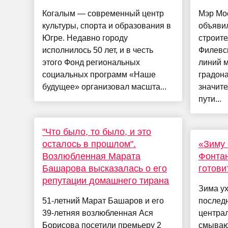
Когалым — современный центр
Мэр Мо
культуры, спорта и образования в
объявил
Югре. Недавно городу
строите
исполнилось 50 лет, и в честь
Филевс
этого Фонд региональных
линий м
социальных программ «Наше
градона
будущее» организовал масшта...
значите
пути...
"Что было, то было, и это
осталось в прошлом".
«Зиму
Возлюбленная Марата
Фонта
Башарова высказалась о его
готови
репутации домашнего тирана
Зима ух
51-летний Марат Башаров и его
послед
39-летняя возлюбленная Ася
центра
Борисова посетили премьеру 2
смываю