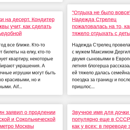
"Отдыха не было вовсе"
и на десерт. Кондитер
Надежда Стрелец
квы учит, как сделать
пожаловалась на то, ка
ъедобной
тяжело отдыхать с дет
од все ближе. Кто-то
Надежда Стрелец провела
т билеты на елку, кто-то
с мужем Максимом Дерги
ует квартиру, некоторые
двумя сыновьями в Европе
бирают украшения. А
летняя блогерша рассказал
чные игрушки могут быть
ей тяжело далась семейна
ко красивыми, но и
поездка за границу и посл
ыми. Aif...
пришлос...
н заявил о продлении
Звучное имя для дочки
кой и Сокольнической
популярно еще в СССР
метро Москвы
как у всех: в переводе 