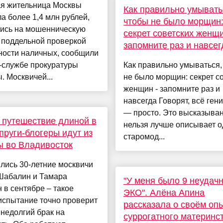
я жительница Москвы
Как правильно умывать
а более 1,4 млн рублей,
чтобы не было морщин
ись на мошенническую
секрет советских женщи
 поддельной проверкой
запомните раз и навсег
ности наличных, сообщили
-службе прокуратуры
Как правильно умываться,
. Москвичей...
не было морщин: секрет с
женщин - запомните раз и
навсегда Говорят, всё ген
— просто. Это высказыван
путешествие длиной в
нельзя лучше описывает о
упруги-блогеры идут из
старомод...
 во Владивосток
лись 30-летние москвичи
Шабалин и Тамара
"У меня было 9 неудач
 в сентябре – такое
ЭКО". Алёна Апина
испытание точно проверит
рассказала о своём оп
 недолгий брак на
суррогатного материнс