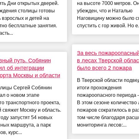
ть Дни открытых дверей.
на высоте 7000 метров. О
еждения столицы готовы
убежден, что и Наталью
 взрослых и детей на
Наговицину можно было с
тно бесплатные занятия.
спустить с гор живой. Но е.
сть...
За весь пожароопасный
ный путь. Собянин
в лесах Тверской облас
л об интеграции
было всего 2 пожара
орта Москвы и области
В Тверской области подв
олицы Сергей Собянин
итоги прохождения
ал о новом этапе
пожароопасного периода –
о транспортного проекта,
В этом сезоне количество
 свяжет Москву и область.
пожаров сократилось в раз
году запустят 54 новых
том числе благодаря рас
ных маршрута, а парк
мониторинга лесов:...
в, курс...