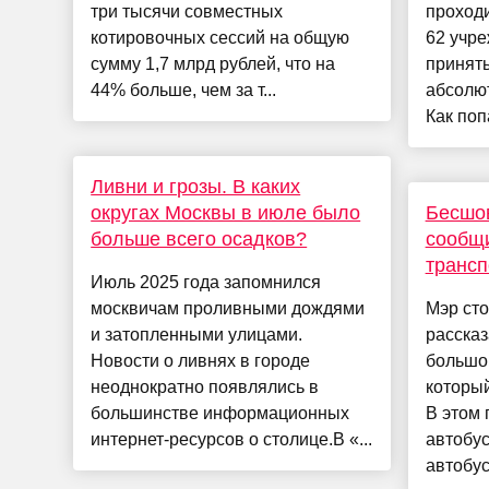
три тысячи совместных
проходи
котировочных сессий на общую
62 учр
сумму 1,7 млрд рублей, что на
принять
44% больше, чем за т...
абсолю
Как попа
Ливни и грозы. В каких
округах Москвы в июле было
Бесшов
больше всего осадков?
сообщи
трансп
Июль 2025 года запомнился
москвичам проливными дождями
Мэр ст
и затопленными улицами.
рассказ
Новости о ливнях в городе
большог
неоднократно появлялись в
который
большинстве информационных
В этом 
интернет-ресурсов о столице.В «...
автобус
автобусо