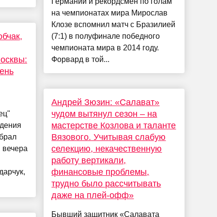
Германии и рекордсмен по голам
на чемпионатах мира Мирослав
Клозе вспомнил матч с Бразилией
обчак,
(7:1) в полуфинале победного
чемпионата мира в 2014 году.
Москвы:
Форвард в той...
день
Андрей Зюзин: «Салават»
чудом вытянул сезон – на
ец"
мастерстве Козлова и таланте
ждения
Вязового. Учитывая слабую
обрал
селекцию, некачественную
и вечера
работу вертикали,
финансовые проблемы,
дарчук,
трудно было рассчитывать
даже на плей-офф»
Бывший защитник «Салавата