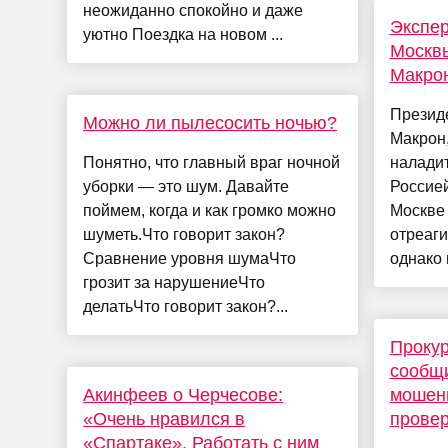
неожиданно спокойно и даже
Экспер
уютно Поездка на новом ...
Москвы
Макрон
Презид
Можно ли пылесосить ночью?
Макрон,
Понятно, что главный враг ночной
наладит
уборки — это шум. Давайте
Россией
поймем, когда и как громко можно
Москве
шуметь.Что говорит закон?
отреаги
Сравнение уровня шумаЧто
однако 
грозит за нарушениеЧто
делатьЧто говорит закон?...
Проку
сообщи
Акинфеев о Черчесове:
мошенн
«Очень нравился в
провер
«Спартаке». Работать с ним