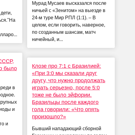
Мурад Мусаев высказался после
ничьей с «Зенитом» на выезде в
дети,
24-м туре Мир РПЛ (1:1). – В
ься."На
целом, если говорить, наверное,
по созданным шансам, матч
лларо...
ничейный, и...
СССР,
Клозе про 7:1 с Бразилией:
о было
«При 3:0 мы сказали друг
другу, что нужно продолжать
играть серьезно, после 5:0
реди в
тоже не было эйфории.
одное.
Бразильцы после каждого
крупных
гола говорили: «Что опять
риоды и
произошло?»
.
го и
Бывший нападающий сборной