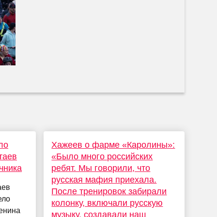
ло
Хажеев о фарме «Каролины»:
таев
«Было много российских
чника
ребят. Мы говорили, что
русская мафия приехала.
аев
После тренировок забирали
ело
колонку, включали русскую
Ленина
музыку, создавали наш