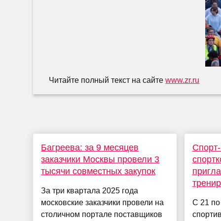
Читайте полный текст на сайте
www.zr.ru
Багреева: за 9 месяцев
Спорт-
заказчики Москвы провели 3
спорт
тысячи совместных закупок
пригл
тренир
За три квартала 2025 года
московские заказчики провели на
C 21 по
столичном портале поставщиков
спортив