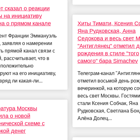
т сказал о реакции
 на инициативу
а о прямом канале
Хиты Тимати, Ксения С
Яна Рудковская, Анна
ент Франции Эммануэль
Седокова и весь свет 
 заявляя о намерении
"Антиглянец" отметил 
ь прямой канал связи с
рождения в стиле "того
, рассчитывает, что в
самого" бара Simachev
 положительно
руют на его инициативу,
Телеграм-канал "Антиглян
вряд ли какая-ли...
отметил восьмой день ро
вечеринкой, на которую с
весь свет Москвы. Гостям
стали Ксения Собчак, Яна
ратура Москвы
Рудковская, Светлана Бон
ла о новой
Алёна Долец...
ической схеме с
кой денег