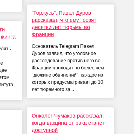
"Горжусь". Павел Дуров
рассказал, что ему грозят
десятки лет тюрьмы во
ти
Франции
нкинга
Основатель Telegram Павел
елять
Дуров заявил, что уголовное
расследование против него во
же
Франции проходит по более чем
щее
"дюжине обвинений", каждое из
этом
которых предусматривает до 10
титута
лет тюремного за...
.
Онколог Чумаков рассказал,
когда вакцина от рака станет
доступной