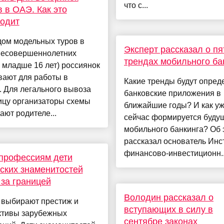
что с...
 в ОАЭ. Как это
одит
дом модельных туров в
Эксперт рассказал о пя
несовершеннолетних
трендах мобильного ба
 младше 16 лет) россиянок
вают для работы в
Какие тренды будут опред
. Для легального вывоза
банковские приложения в
ицу организаторы схемы
ближайшие годы? И как у
ют родителе...
сейчас формируется буду
мобильного банкинга? Об 
рассказал основатель Инс
финансово-инвестиционн..
профессиям дети
ских знаменитостей
 за границей
Володин рассказал о
 выбирают престиж и
вступающих в силу в
ктивы зарубежных
сентябре законах