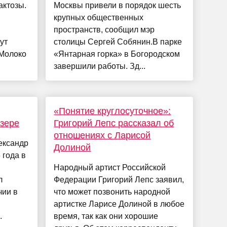
актозы.
Москвы привели в порядок шесть
крупных общественных
пространств, сообщил мэр
ут
столицы Сергей Собянин.В парке
 Молоко
«Янтарная горка» в Богородском
завершили работы. Зд...
«Понятие круглосуточное»:
зере
Григорий Лепс рассказал об
отношениях с Ларисой
ександр
Долиной
 года в
Народный артист Российской
л
Федерации Григорий Лепс заявил,
чии в
что может позвонить народной
артистке Ларисе Долиной в любое
.
время, так как они хорошие