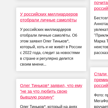
почита
россий
У российских миллиардеров
Бестсел
отобрали личные самолёты
Аннотац
У российских миллиардеров
увлека
отобрали личные самолёты. Об
"Прикл
этом заявил Олег Тиньков*,
Марка 
который, хоть и не живёт в России
неисто
с 2022 года, следит за новостями
рассказа
в стране и регулярно делится
своим мнени...
Стали 
преми
Олег Тиньков* заявил, что ему
россий
"не за что любить свою
Фото: п
бывшую родину"
МегаФо
Олег Тиньков*, который на днях
вручает