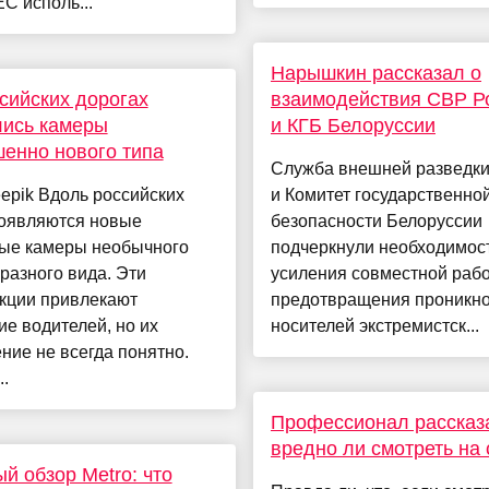
С исполь...
Нарышкин рассказал о
сийских дорогах
взаимодействия СВР Р
лись камеры
и КГБ Белоруссии
енно нового типа
Служба внешней разведки
eepik Вдоль российских
и Комитет государственно
появляются новые
безопасности Белоруссии
ые камеры необычного
подчеркнули необходимос
разного вида. Эти
усиления совместной раб
укции привлекают
предотвращения проникн
е водителей, но их
носителей экстремистск...
ние не всегда понятно.
..
Профессионал рассказ
вредно ли смотреть на 
й обзор Metro: что