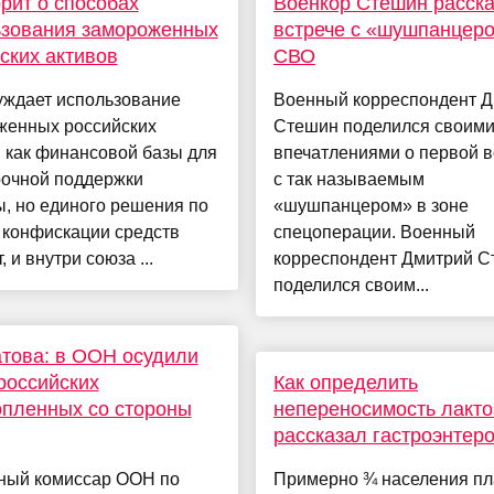
рит о способах
Военкор Стешин расска
ьзования замороженных
встрече с «шушпанцер
ских активов
СВО
уждает использование
Военный корреспондент 
женных российских
Стешин поделился своим
 как финансовой базы для
впечатлениями о первой в
рочной поддержки
с так называемым
, но единого решения по
«шушпанцером» в зоне
 конфискации средств
спецоперации. Военный
, и внутри союза ...
корреспондент Дмитрий 
поделился своим...
това: в ООН осудили
российских
Как определить
пленных со стороны
непереносимость лакто
рассказал гастроэнтер
ный комиссар ООН по
Примерно ¾ населения п