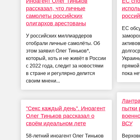
Иноагент Олег Тиньков
ЕС спо
рассказал, что личные
испол
самолеты российских
россий
олигархов арестованы
ЕС обс
У российских миллиардеров
заморо
отобрали личные самолёты. Об
активов
этом заявил Олег Тиньков*,
долгос
который, хоть и не живёт в России
Украины
с 2022 года, следит за новостями
прямой
в стране и регулярно делится
пока нет
своим мнени...
Лантра
"Секс каждый день". Иноагент
пытки 
Олег Тиньков рассказал о
военно
своём идеальном лете
ВСУ
58-летний иноагент Олег Тиньков
Верхов