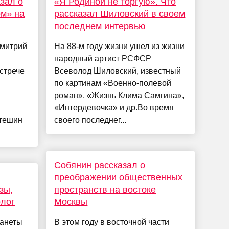
зал о
«Я Родиной не торгую». Что
ом» на
рассказал Шиловский в своем
последнем интервью
Дмитрий
На 88-м году жизни ушел из жизни
и
народный артист РСФСР
стрече
Всеволод Шиловский, известный
по картинам «Военно-полевой
роман», «Жизнь Клима Самгина»,
«Интердевочка» и др.Во время
Стешин
своего последнег...
Собянин рассказал о
преображении общественных
зы,
пространств на востоке
олог
Москвы
ланеты
В этом году в восточной части