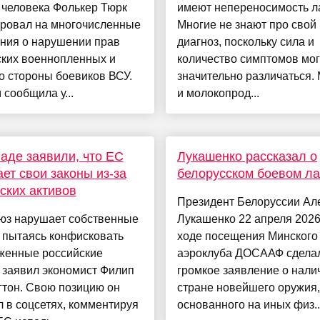
 человека Фолькер Тюрк
имеют непереносимость л
ировал на многочисленные
Многие не знают про свой
ния о нарушении прав
диагноз, поскольку сила и
ских военнопленных и
количество симптомов мог
о стороны боевиков ВСУ.
значительно различаться.
 сообщила у...
и молокопрод...
аде заявили, что ЕС
Лукашенко рассказал о
ет свои законы из-за
белорусском боевом ла
ских активов
Президент Белоруссии Ал
юз нарушает собственные
Лукашенко 22 апреля 2026
 пытаясь конфисковать
ходе посещения Минского
женные российские
аэроклуба ДОСААФ сдела
 заявил экономист Филип
громкое заявление о нали
гтон. Свою позицию он
стране новейшего оружия,
 в соцсетях, комментируя
основанного на иных физ..