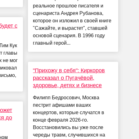
реальное прошлое писателя и
сценариста Андрея Рубанова,
которое он изложил в своей книге
будет с
"Сажайте, и вырастет", ставшей
основой сценария. В 1996 году
главный герой...
 Тим Кук
ст главы
к не мог
ликовал
"Прихожу в себя": Киркоров
письмо,
рассказал о Пугачёвой,
здоровье, детях и бизнесе
Филипп Бедросович, Москва
пестрит афишами ваших
может
концертов, которые случатся в
ся до
конце февраля 2026-го.
Восстановились вы уже после
череды травм, случившихся на
ном