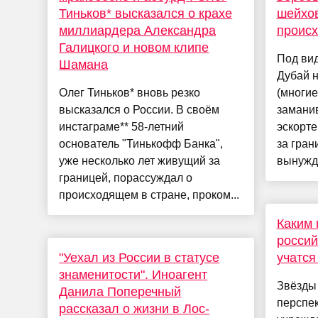
Тиньков* высказался о крахе
шейхов
миллиардера Александра
происх
Галицкого и новом клипе
Под ви
Шамана
Дубай 
Олег Тиньков* вновь резко
(многие
высказался о России. В своём
замани
инстаграме** 58-летний
эскорте
основатель "Тинькофф Банка",
за гран
уже несколько лет живущий за
вынужда
границей, порассуждал о
происходящем в стране, проком...
Каким 
россий
"Уехал из России в статусе
учатся
знаменитости". Иноагент
Звёзды
Данила Поперечный
перспе
рассказал о жизни в Лос-