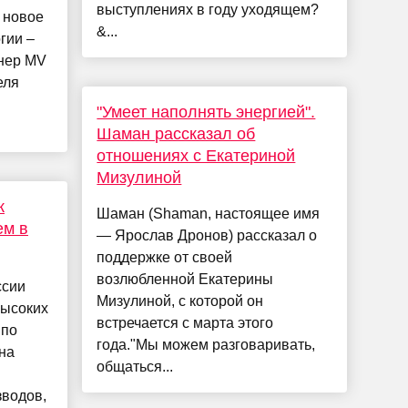
выступлениях в году уходящем?
 новое
&...
гии –
йнер MV
еля
"Умеет наполнять энергией".
Шаман рассказал об
отношениях с Екатериной
Мизулиной
к
Шаман (Shaman, настоящее имя
ем в
— Ярослав Дронов) рассказал о
поддержке от своей
возлюбленной Екатерины
ссии
Мизулиной, с которой он
высоких
встречается с марта этого
 по
года."Мы можем разговаривать,
на
общаться...
зводов,