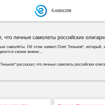
К новостям
л, что личные самолеты российских олигар
е самолёты. Об этом заявил Олег Тиньков*, который, хо
делится своим мнени...