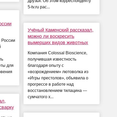
друзья. Об этом корреспонденту
5-tv.ru рас...
оссии
Учёный Каменский рассказал,
можно ли воскресить
 России
вымерших видов животных
й
Компания Colossal Bioscience,
ть
получившая известность
оты для
благодаря опыту с
овения
«возрождением» лютоволка из
«Игры престолов», объявила о
прогрессе в работе над
восстановлением тилацина —
сумчатого х...
ал,
сварку