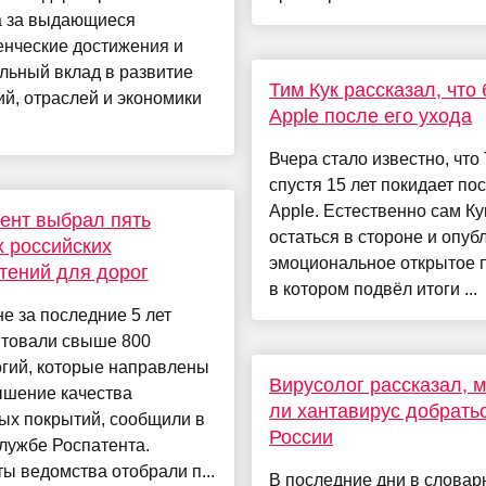
а за выдающиеся
енческие достижения и
льный вклад в развитие
Тим Кук рассказал, что 
й, отраслей и экономики
Apple после его ухода
Вчера стало известно, что
спустя 15 лет покидает по
Apple. Естественно сам Ку
ент выбрал пять
остаться в стороне и опуб
 российских
эмоциональное открытое 
тений для дорог
в котором подвёл итоги ...
е за последние 5 лет
нтовали свыше 800
огий, которые направлены
Вирусолог рассказал, 
ышение качества
ли хантавирус добрать
ых покрытий, сообщили в
России
лужбе Роспатента.
ы ведомства отобрали п...
В последние дни в словар