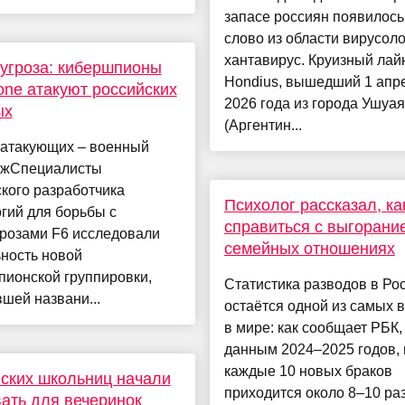
запасе россиян появилось
слово из области вирусоло
хантавирус. Круизный ла
угроза: кибершпионы
Hondius, вышедший 1 апр
lone атакуют российских
2026 года из города Ушуая
ых
(Аргентин...
 атакующих – военный
жСпециалисты
кого разработчика
Психолог рассказал, ка
гий для борьбы с
справиться с выгорани
грозами F6 исследовали
семейных отношениях
ность новой
пионской группировки,
Статистика разводов в Ро
шей названи...
остаётся одной из самых 
в мире: как сообщает РБК,
данным 2024–2025 годов, 
каждые 10 новых браков
ских школьниц начали
приходится около 8–10 ра
ать для вечеринок