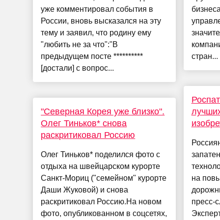
уже комментировал события в
бизнес
России, вновь высказался на эту
управл
тему и заявил, что родину ему
значите
"любить не за что":"В
компани
предыдущем посте **********
стран...
[достали] с вопрос...
Роспат
"Северная Корея уже близко".
лучших
Олег Тиньков* снова
изобре
раскритиковал Россию
Россиян
Олег Тиньков* поделился фото с
запате
отдыха на швейцарском курорте
технол
Санкт-Мориц ("семейном" курорте
на пов
Даши Жуковой) и снова
дорожн
раскритиковал Россию.На новом
пресс-с
фото, опубликованном в соцсетях,
Эксперт