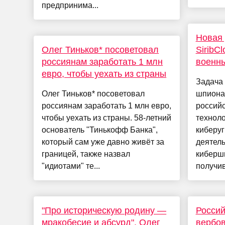
предпринима...
Новая 
Олег Тиньков* посоветовал
SiribC
россиянам заработать 1 млн
военн
евро, чтобы уехать из страны
Задача
Олег Тиньков* посоветовал
шпиона
россиянам заработать 1 млн евро,
российс
чтобы уехать из страны. 58-летний
техноло
основатель "Тинькофф Банка",
киберу
который сам уже давно живёт за
деятель
границей, также назвал
киберш
"идиотами" те...
получив
"Про историческую родину —
Россий
мракобесие и абсурд". Олег
вербов