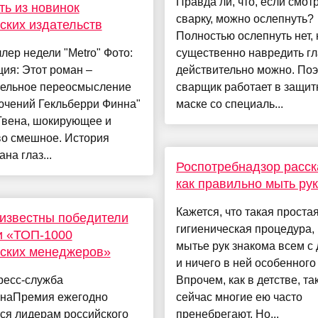
Правда ли, что, если смот
ть из новинок
сварку, можно ослепнуть?
ских издательств
Полностью ослепнуть нет, 
лер недели "Metro" Фото:
существенно навредить г
ия: Этот роман –
действительно можно. По
тельное переосмысление
сварщик работает в защит
ючений Гекльберри Финна"
маске со специаль...
Твена, шокирующее и
во смешное. История
на глаз...
Роспотребнадзор расск
как правильно мыть ру
Кажется, что такая проста
известны победители
гигиеническая процедура, 
и «ТОП-1000
мытье рук знакома всем с 
ских менеджеров»
и ничего в ней особенного 
ресс-служба
Впрочем, как в детстве, та
наПремия ежегодно
сейчас многие ею часто
ся лидерам российского
пренебрегают. Но...