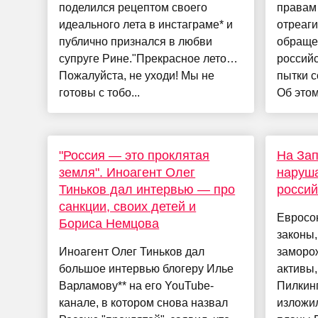
поделился рецептом своего
правам
идеального лета в инстаграме* и
отреаг
публично признался в любви
обраще
супруге Рине."Прекрасное лето…
россий
Пожалуйста, не уходи! Мы не
пытки с
готовы с тобо...
Об этом
"Россия — это проклятая
На Зап
земля". Иноагент Олег
наруша
Тиньков дал интервью — про
россий
санкции, своих детей и
Евросо
Бориса Немцова
законы,
Иноагент Олег Тиньков дал
заморо
большое интервью блогеру Илье
активы,
Варламову** на его YouTube-
Пилкин
канале, в котором снова назвал
изложил