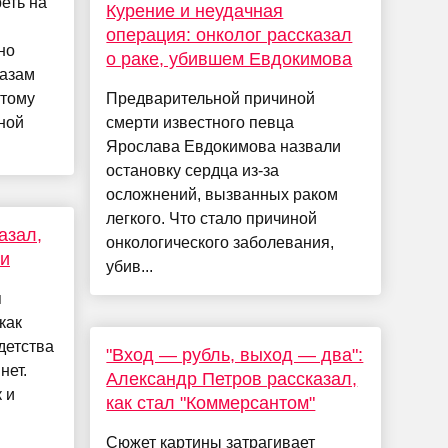
реть на
Курение и неудачная
операция: онколог рассказал
но
о раке, убившем Евдокимова
лазам
этому
Предварительной причиной
ной
смерти известного певца
Ярослава Евдокимова назвали
остановку сердца из-за
осложнений, вызванных раком
легкого. Что стало причиной
азал,
онкологического заболевания,
ки
убив...
я
как
детства
"Вход — рубль, выход — два":
нет.
Александр Петров рассказал,
к и
как стал "Коммерсантом"
Сюжет картины затрагивает