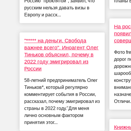
Россию "проклятой", заявил, что
планы Е
русским нельзя давать визы в
Европу и расск...
На рос
появи
"***** на деньги. Свобода
соверш
важнее всего". Иноагент Олег
Фото fr
Тиньков объяснил, почему в
дорог 
2022 году эмигрировал из
дорожн
России
шарооб
58-летний предприниматель Олег
констр
Тиньков*, который регулярно
внимани
комментирует события в России,
назначе
рассказал, почему эмигрировал из
Отличи.
страны в 2022 году."Для меня
лично основным фактором
принятия этог...
Книжны