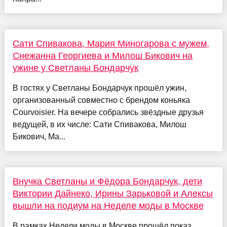
Сати Спивакова, Мария Миногарова с мужем,
Снежанна Георгиева и Милош Бикович на
ужине у Светланы Бондарчук
В гостях у Светланы Бондарчук прошёл ужин,
организованный совместно с брендом коньяка
Сourvoisier. На вечере собрались звёздные друзья
ведущей, в их числе: Сати Спивакова, Милош
Бикович, Ма...
Внучка Светланы и Фёдора Бондарчук, дети
Виктории Дайнеко, Ирины Зарьковой и Алексы
вышли на подиум на Неделе моды в Москве
В рамках Недели моды в Москве прошёл показ