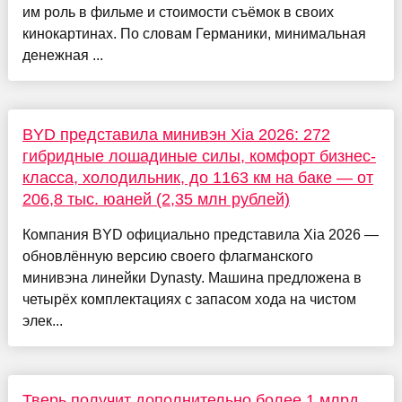
им роль в фильме и стоимости съёмок в своих
кинокартинах. По словам Германики, минимальная
денежная ...
BYD представила минивэн Xia 2026: 272
гибридные лошадиные силы, комфорт бизнес-
класса, холодильник, до 1163 км на баке — от
206,8 тыс. юаней (2,35 млн рублей)
Компания BYD официально представила Xia 2026 —
обновлённую версию своего флагманского
минивэна линейки Dynasty. Машина предложена в
четырёх комплектациях с запасом хода на чистом
элек...
Тверь получит дополнительно более 1 млрд