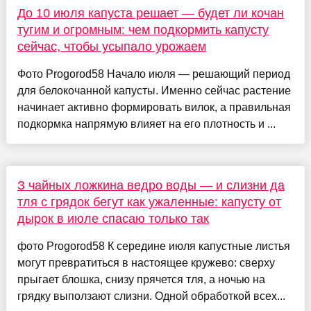
До 10 июля капуста решает — будет ли кочан
тугим и огромным: чем подкормить капусту
сейчас, чтобы усыпало урожаем
Фото Progorod58 Начало июля — решающий период
для белокочанной капусты. Именно сейчас растение
начинает активно формировать вилок, а правильная
подкормка напрямую влияет на его плотность и ...
З чайных ложкина ведро воды — и слизни да
тля с грядок бегут как ужаленные: капусту от
дырок в июле спасаю только так
фото Progorod58 К середине июля капустные листья
могут превратиться в настоящее кружево: сверху
прыгает блошка, снизу прячется тля, а ночью на
грядку выползают слизни. Одной обработкой всех...