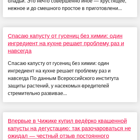
оладьи. Это нечто совершенно иное — хрустящее,
нежное и до смешного простое в приготовлени...
Спасаю капусту от гусениц без химии: один
ингредиент на кухне решает проблему раз и
навсегда
Спасаю капусту от гусениц без химии: один
ингредиент на кухне решает проблему раз и
навсегда По данным Всероссийского института
защиты растений, у насекомых-вредителей
стремительно развивае...
Впервые в Чижике купил ведёрко квашенной
капусты на дегустацию: так разочароваться не
ожидал — честный отзыв постоянного