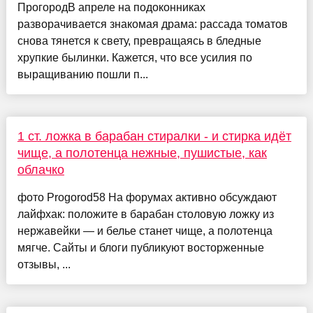
ПрогородВ апреле на подоконниках
разворачивается знакомая драма: рассада томатов
снова тянется к свету, превращаясь в бледные
хрупкие былинки. Кажется, что все усилия по
выращиванию пошли п...
1 ст. ложка в барабан стиралки - и стирка идёт
чище, а полотенца нежные, пушистые, как
облачко
фото Progorod58 На форумах активно обсуждают
лайфхак: положите в барабан столовую ложку из
нержавейки — и белье станет чище, а полотенца
мягче. Сайты и блоги публикуют восторженные
отзывы, ...