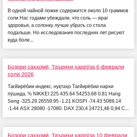
В одной чайной ложке содержится около 10 граммов
соли Нас годами убеждали, что соль — враг
здоровья, а солонку лучше убрать со стола
подальше. Но исследования последних лет рисуют
куда боле...
Бозори саҳҳомӣ, Таърихи ҳаррӯза 6 феврали
соли 2026
Тағйирёбии индекс, нуқтаҳо Тағйирёбии нархи
пӯшида, % NIKKEI 225 435.64 54253.68 0.81 Hang
Seng -325.29 26559.95 -1.21 KOSPI -74.43 5089.14
-1.44 ASX 28080 -17080. DAX 230,4 24721,46 0,94 C...
Бозори саҳҳомӣ, Таърихи ҳаррӯза 10 феврали