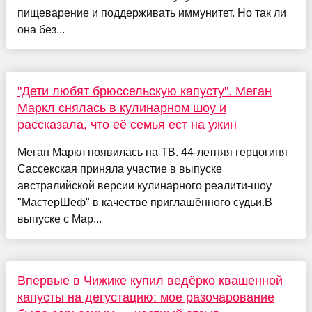
пищеварение и поддерживать иммунитет. Но так ли
она без...
"Дети любят брюссельскую капусту". Меган
Маркл снялась в кулинарном шоу и
рассказала, что её семья ест на ужин
Меган Маркл появилась на ТВ. 44-летняя герцогиня
Сассекская приняла участие в выпуске
австралийской версии кулинарного реалити-шоу
"МастерШеф" в качестве приглашённого судьи.В
выпуске с Мар...
Впервые в Чижике купил ведёрко квашенной
капусты на дегустацию: мое разочарование