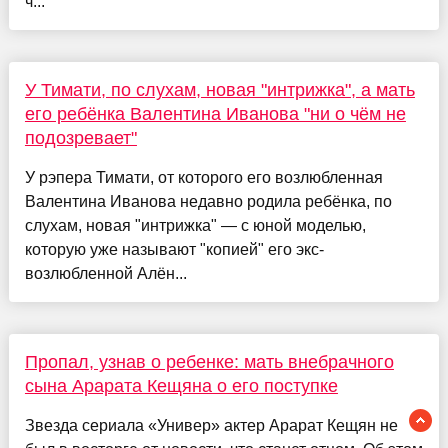
ч...
У Тимати, по слухам, новая "интрижка", а мать
его ребёнка Валентина Иванова "ни о чём не
подозревает"
У рэпера Тимати, от которого его возлюбленная
Валентина Иванова недавно родила ребёнка, по
слухам, новая "интрижка" — с юной моделью,
которую уже называют "копией" его экс-
возлюбленной Алён...
Пропал, узнав о ребенке: мать внебрачного
сына Арарата Кещяна о его поступке
Звезда сериала «Универ» актер Арарат Кещян не