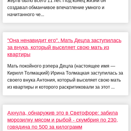
жертв было всего 11 лет. Под конец жизни он
создавал обманчивое впечатление умного и
начитанного че...
"Она ненавидит его". Мать Децла заступилась
за внука, который выселяет свою мать из
квартиры
Мать покойного рэпера Децла (настоящее имя —
Кирилл Толмацкий) Ирина Толмацкая заступилась за
своего внука Антония, который выселяет свою мать
из квартиры и которого раскритиковали за этот ...
Ахнула, обнаружив это в Светофоре: забила
морозилку мясом и рыбой - скумбрия по 230,
говядина по 500 за килограмм