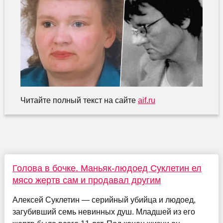
Читайте полный текст на сайте
aif.ru
Голова в бочке. Маньяк-людоед Суклетин ел
мясо жертв сам и продавал другим
Алексей Суклетин — серийный убийца и людоед,
загубивший семь невинных душ. Младшей из его