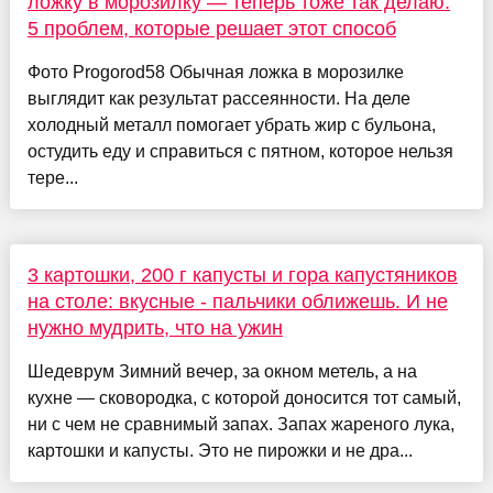
ложку в морозилку — теперь тоже так делаю:
5 проблем, которые решает этот способ
Фото Progorod58 Обычная ложка в морозилке
выглядит как результат рассеянности. На деле
холодный металл помогает убрать жир с бульона,
остудить еду и справиться с пятном, которое нельзя
тере...
3 картошки, 200 г капусты и гора капустяников
на столе: вкусные - пальчики оближешь. И не
нужно мудрить, что на ужин
Шедеврум Зимний вечер, за окном метель, а на
кухне — сковородка, с которой доносится тот самый,
ни с чем не сравнимый запах. Запах жареного лука,
картошки и капусты. Это не пирожки и не дра...