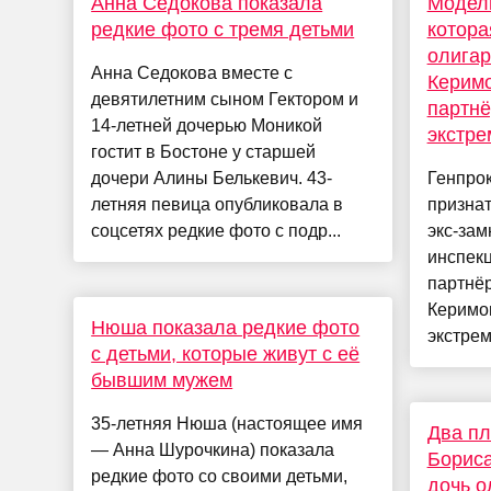
Анна Седокова показала
Модель
редкие фото с тремя детьми
котора
олига
Анна Седокова вместе с
Керимо
девятилетним сыном Гектором и
партнё
14-летней дочерью Моникой
экстре
гостит в Бостоне у старшей
дочери Алины Белькевич. 43-
Генпро
летняя певица опубликовала в
признат
соцсетях редкие фото с подр...
экс-зам
инспек
партнё
Керимов
Нюша показала редкие фото
экстрем
с детьми, которые живут с её
бывшим мужем
35-летняя Нюша (настоящее имя
Два пл
— Анна Шурочкина) показала
Бориса
редкие фото со своими детьми,
дочь о