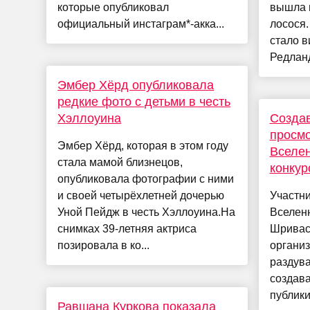
которые опубликовал
вышла 
официальный инстаграм*-акка...
лосося.
стало в
Редланд
Эмбер Хёрд опубликовала
редкие фото с детьми в честь
Хэллоуина
Созда
просмо
Эмбер Хёрд, которая в этом году
Вселен
стала мамой близнецов,
конкур
опубликовала фотографии с ними
и своей четырёхлетней дочерью
Участни
Уной Пейдж в честь Хэллоуина.На
Вселен
снимках 39-летняя актриса
Шриваст
позировала в ко...
органи
раздув
создава
публики
Равшана Куркова показала