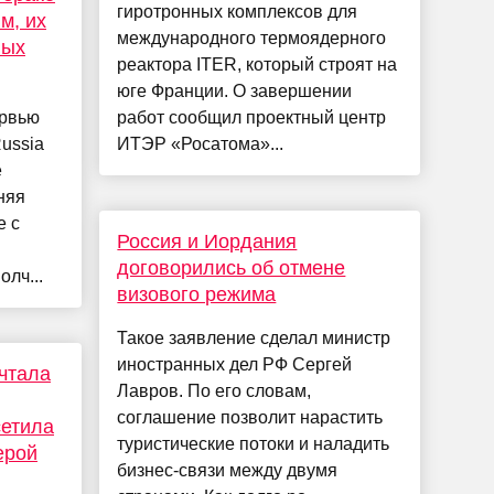
гиротронных комплексов для
м, их
международного термоядерного
лых
реактора ITER, который строят на
юге Франции. О завершении
ервью
работ сообщил проектный центр
ussia
ИТЭР «Росатома»...
ё
няя
е с
Россия и Иордания
договорились об отмене
олч...
визового режима
Такое заявление сделал министр
иностранных дел РФ Сергей
ечтала
Лавров. По его словам,
соглашение позволит нарастить
сетила
туристические потоки и наладить
ерой
бизнес-связи между двумя