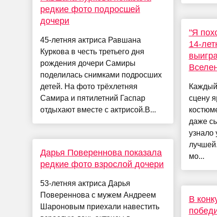
редкие фото подросшей
дочери
"Я пох
45-летняя актриса Равшана
14-лет
Куркова в честь третьего дня
выигра
рождения дочери Самиры
Вселен
поделилась снимками подросших
детей. На фото трёхлетняя
Каждый
Самира и пятилетний Гаспар
сцену я
отдыхают вместе с актрисой.В...
костюме
даже сы
узнало 
лучшей.
Дарья Повереннова показала
мо...
редкие фото взрослой дочери
53-летняя актриса Дарья
Повереннова с мужем Андреем
В конк
Шароновым приехали навестить
победи