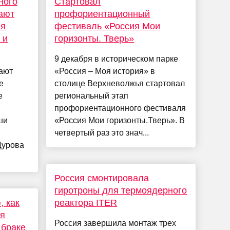
ного
Стартовал
хают
профориентационный
ия
фестиваль «Россия Мои
 и
горизонты. Тверь»
9 декабря в историческом парке
ают
«Россия – Моя история» в
е
столице Верхневолжья стартовал
е
региональный этап
профориентационного фестиваля
ши
«Россия Мои горизонты.Тверь». В
четвертый раз это знач...
Дурова
Россия смонтировала
гиротроны для термоядерного
, как
реактора ITER
ия
Россия завершила монтаж трех
 браке