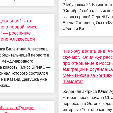
"Чебурашка 2". В кинотеат
"Октябрь" собрались испо
главных ролей Сергей Га
деальная". Что
Елена Яковлева, Ольга Ку
но о первой "мисс
Фёдор и Ви...
" — россиянке
тине Алексеевой
нка Валентина Алексеева
"Не хочу делать вид, чт
обедительницей первого в
скучаю". Юлия Ауг рас
и международного
про отношение к Росси
са красоты "Мисс БРИКС —
эмиграции и осудила О
финал которого состоялся
Меньшикова за критику
е в Казани. Девушка уже
"Гамлета"
изн...
55-летняя актриса Юлия Ау
которая после начала СВ
переехала в Эстонию, дал
блава в Турции.
интервью YouTube-каналу