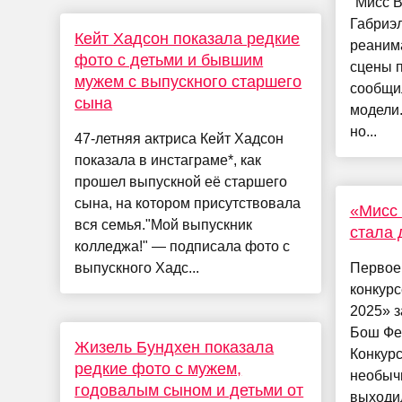
"Мисс 
Габриэл
Кейт Хадсон показала редкие
реаним
фото с детьми и бывшим
сцены п
мужем с выпускного старшего
сообщи
сына
модели
но...
47-летняя актриса Кейт Хадсон
показала в инстаграме*, как
прошел выпускной её старшего
сына, на котором присутствовала
«Мисс 
вся семья."Мой выпускник
стала 
колледжа!" — подписала фото с
выпускного Хадс...
Первое
конкур
2025» з
Бош Фе
Жизель Бундхен показала
Конкурс
редкие фото с мужем,
необыч
годовалым сыном и детьми от
выходил