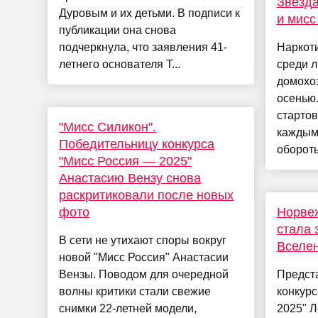
Звезда
Дуровым и их детьми. В подписи к
и мисс
публикации она снова
подчеркнула, что заявления 41-
Наркоти
летнего основателя T...
среди 
домохо
осенью.
стартов
"Мисс Силикон".
каждым
Победительницу конкурса
обороты,
"Мисс Россия — 2025"
Анастасию Вензу снова
раскритиковали после новых
фото
Норвеж
стала 
В сети не утихают споры вокруг
Вселен
новой "Мисс Россия" Анастасии
Вензы. Поводом для очередной
Предст
волны критики стали свежие
конкур
снимки 22-летней модели,
2025" 