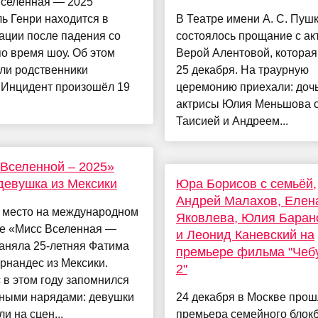
Вселенная — 2025"
ь Генри находится в
В Театре имени А. С. Пуш
ации после падения со
состоялось прощание с ак
о время шоу. Об этом
Верой Алентовой, которая
ли родственники
25 декабря. На траурную
.Инцидент произошёл 19
церемонию приехали: доч
актрисы Юлия Меньшова с
Таисией и Андреем...
Вселенной – 2025»
девушка из Мексики
Юра Борисов с семьёй,
Андрей Малахов, Елен
 место на международном
Яковлева, Юлия Баран
се «Мисс Вселенная —
и Леонид Каневский на
аняла 25-летняя Фатима
премьере фильма "Чеб
рнандес из Мексики.
2"
 в этом году запомнился
ными нарядами: девушки
24 декабря в Москве про
и на сцен...
премьера семейного блок