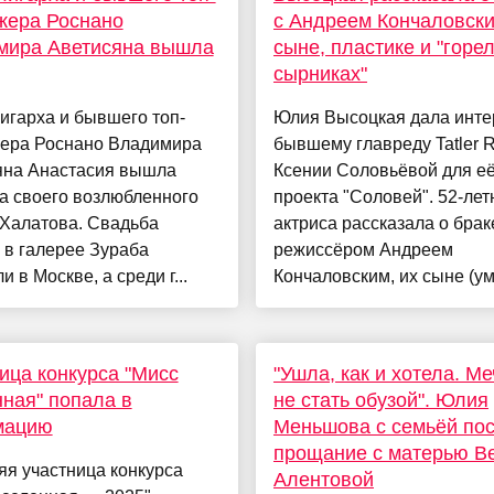
жера Роснано
с Андреем Кончаловски
мира Аветисяна вышла
сыне, пластике и "горе
сырниках"
игарха и бывшего топ-
Юлия Высоцкая дала инт
ера Роснано Владимира
бывшему главреду Tatler R
яна Анастасия вышла
Ксении Соловьёвой для е
а своего возлюбленного
проекта "Соловей". 52-лет
 Халатова. Свадьба
актриса рассказала о брак
 в галерее Зураба
режиссёром Андреем
и в Москве, а среди г...
Кончаловским, их сыне (ум
ица конкурса "Мисс
"Ушла, как и хотела. М
ная" попала в
не стать обузой". Юлия
мацию
Меньшова с семьёй по
прощание с матерью В
яя участница конкурса
Алентовой