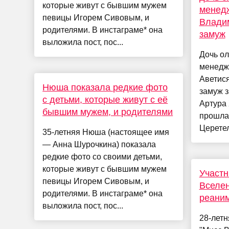
которые живут с бывшим мужем
менед
певицы Игорем Сивовым, и
Влади
родителями. В инстаграме* она
замуж
выложила пост, пос...
Дочь ол
менедж
Аветис
Нюша показала редкие фото
замуж з
с детьми, которые живут с её
Артура
бывшим мужем, и родителями
прошла
Церетел
35-летняя Нюша (настоящее имя
— Анна Шурочкина) показала
редкие фото со своими детьми,
которые живут с бывшим мужем
Участн
певицы Игорем Сивовым, и
Вселен
родителями. В инстаграме* она
реани
выложила пост, пос...
28-летн