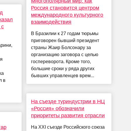
Многополярный мир: как
Россия становится центром
нд
международного культурного
казал
взаимодействия
 с
В Бразилии к 27 годам тюрьмы
приговорен бывший президент
арини,
страны Жаир Болсонару за
организацию заговора с целью
ия
госпереворота. Кроме того,
большие сроки у ряда других
ка
бывших управленцев врем...
л в
и
На съезде туриндустрии в НЦ
«Россия» обозначили
приоритеты развития отрасли
гар
На XXI съезде Российского союза