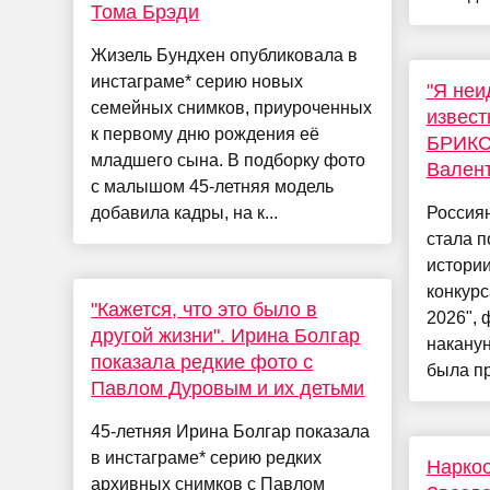
Тома Брэди
Жизель Бундхен опубликовала в
инстаграме* серию новых
"Я неи
семейных снимков, приуроченных
извест
к первому дню рождения её
БРИКС
младшего сына. В подборку фото
Вален
с малышом 45-летняя модель
добавила кадры, на к...
Россия
стала п
истори
конкур
"Кажется, что это было в
2026", 
другой жизни". Ирина Болгар
наканун
показала редкие фото с
была пр
Павлом Дуровым и их детьми
45-летняя Ирина Болгар показала
в инстаграме* серию редких
Наркоо
архивных снимков с Павлом