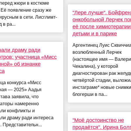
перед жюри в костюме
 Её появление сразу же
"Лере лучше". Бойфре
ирусным в сети. Лисглимт-
онкобольной Лерчек по
 в ра...
её после химиотерапии
детьми и в парике
Аргентинец Луис Сквиччи
вали драму ради
возлюбленный Лерчек
тров: участница «Мисс
(настоящее имя — Валер
ной» об изнанке
Чекалина), у которой
са
диагностирован рак желуд
четвёртой стадии, выложи
ца конкурса «Мисс
инстаграме* новые снимк
ная — 2025» Аадья
блогерши в па...
ава заявила, что
заторы намеренно
али конфликты и
ли драму ради интереса
"Моё достоинство не
. Представительн...
продаётся". Ирина Бол