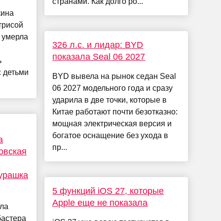
странами. Как долго ро...
кина
трисой
 умерла
326 л.с. и лидар: BYD
показала Seal 06 2027
ь
 детьми
BYD вывела на рынок седан Seal
06 2027 модельного года и сразу
ударила в две точки, которые в
Китае работают почти безотказно:
мощная электрическая версия и
богатое оснащение без ухода в
а
пр...
овская
урашка
5 функций iOS 27, которые
Apple еще не показала
шла
бастера