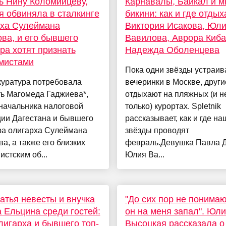
 Нину Коломийцеву,
Карнавалы, Байкал и м
я обвиняла в сталкинге
бикини: как и где отды
рха Сулеймана
Виктория Исакова, Юл
ва, и его бывшего
Вавилова, Аврора Киба
ра хотят признать
Надежда Оболенцева
мистами
Пока одни звёзды устраив
куратура потребовала
вечеринки в Москве, други
ь Магомеда Гаджиева*,
отдыхают на пляжных (и н
начальника налоговой
только) курортах. Spletnik
ции Дагестана и бывшего
рассказывает, как и где на
ра олигарха Сулеймана
звёзды проводят
а, а также его близких
февраль.Девушка Павла 
истским об...
Юлия Ва...
атья невесты и внучка
"До сих пор не понимаю
 Ельцина среди гостей:
он на меня запал". Юл
лигарха и бывшего топ-
Высоцкая рассказала о