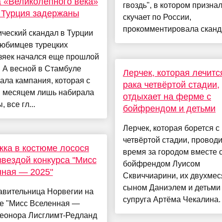
 «Великолепного века»
гвоздь", в котором признал
 Турция задержаны
скучает по России,
прокомментировала сканда
ческий скандал в Турции
любимцев турецких
зяек начался еще прошлой
 А весной в Стамбуле
Лерчек, которая лечитс
ала кампания, которая с
рака четвёртой стадии,
 месяцем лишь набирала
отдыхает на ферме с
 все гл...
бойфрендом и детьми
Лерчек, которая борется с
четвёртой стадии, проводи
ка в костюме лосося
время за городом вместе 
звездой конкурса "Мисс
бойфрендом Луисом
ная — 2025"
Сквиччиарини, их двухме
сыном Даниэлем и детьми 
авительница Норвегии на
супруга Артёма Чекалина. .
се "Мисс Вселенная —
Леонора Лисглимт-Редланд