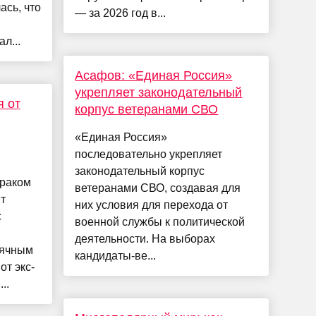
ась, что
— за 2026 год в...
л...
Асафов: «Единая Россия»
укрепляет законодательный
я от
корпус ветеранами СВО
«Единая Россия»
последовательно укрепляет
законодательный корпус
 раком
ветеранами СВО, создавая для
т
них условия для перехода от
с
военной службы к политической
деятельности. На выборах
сячным
кандидаты-ве...
от экс-
..