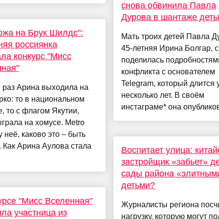
снова обвинила Павла
Дурова в шантаже деть
ожа на Брук Шилдс":
Мать троих детей Павла Д
няя россиянка
45-летняя Ирина Болгар, 
ла конкурс "Мисс
поделилась подробностям
ная"
конфликта с основателем
Telegram, который длится 
 раз Арина выходила на
несколько лет. В своём
рко: то в национальном
инстаграме* она опубликов
, то с флагом Якутии,
грала на хомусе. Metro
у неё, каково это – быть
 Как Арина Аулова стала
Воспитает улица: китай
застройщик «забьет» д
сады района «элитным
детьми?
урсе "Мисс Вселенная"
Журналисты региона посч
ла участница из
нагрузку, которую могут по