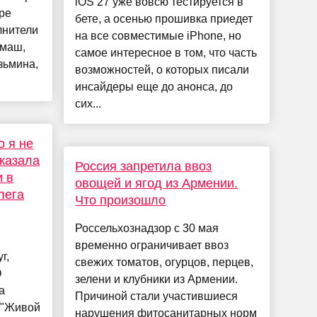
iOS 27 уже вовсю тестируется в
ре
бете, а осенью прошивка приедет
лнители
на все совместимые iPhone, но
рмаш,
самое интересное в том, что часть
зьмина,
возможностей, о которых писали
инсайдеры еще до анонса, до
сих...
о я не
сказала
Россия запретила ввоз
и в
овощей и ягод из Армении.
лега
Что произошло
Россельхознадзор с 30 мая
временно ограничивает ввоз
г,
свежих томатов, огурцов, перцев,
О
зелени и клубники из Армении.
а
Причиной стали участившиеся
 "Живой
нарушения фитосанитарных норм