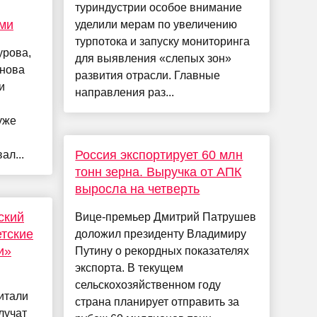
туриндустрии особое внимание
ми
уделили мерам по увеличению
турпотока и запуску мониторинга
урова,
для выявления «слепых зон»
снова
развития отрасли. Главные
и
направления раз...
уже
Россия экспортирует 60 млн
ал...
тонн зерна. Выручка от АПК
выросла на четверть
ский
Вице-премьер Дмитрий Патрушев
етские
доложил президенту Владимиру
и»
Путину о рекордных показателях
экспорта. В текущем
сельскохозяйственном году
итали
страна планирует отправить за
лучат