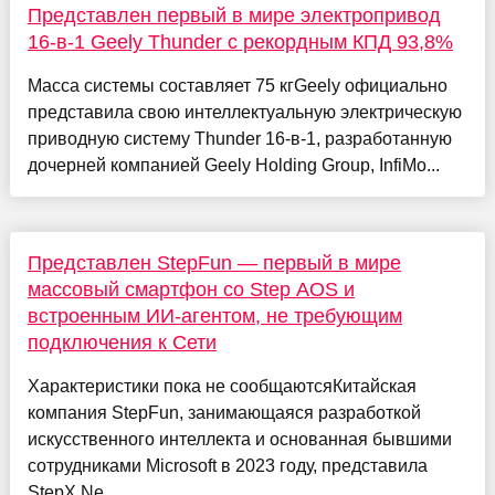
Представлен первый в мире электропривод
16-в-1 Geely Thunder с рекордным КПД 93,8%
Масса системы составляет 75 кгGeely официально
представила свою интеллектуальную электрическую
приводную систему Thunder 16-в-1, разработанную
дочерней компанией Geely Holding Group, InfiMo...
Представлен StepFun — первый в мире
массовый смартфон со Step AOS и
встроенным ИИ-агентом, не требующим
подключения к Сети
Характеристики пока не сообщаютсяКитайская
компания StepFun, занимающаяся разработкой
искусственного интеллекта и основанная бывшими
сотрудниками Microsoft в 2023 году, представила
StepX Ne...