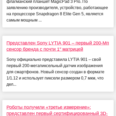
флагманский планшет MagicPad 3 Pro. По
заявлению производителя, устройство, работающее
на процессоре Snapdragon 8 Elite Gen 5, является
самым мощным ...
Представлен Sony LYTIA 901 – первый 200-Мп
сенсор бренда с почти 1″ матрицей
Sony официально представила LYTIA 901 – свой
первый 200-мегапиксельный датчик изображения
для смартфонов. Новый сенсор создан в формате
1/1.12 и использует пиксели размером 0,7 мкм, что
дел...
Роботы получили «третье измерение»:
представлен первый сертифицированный 3D-