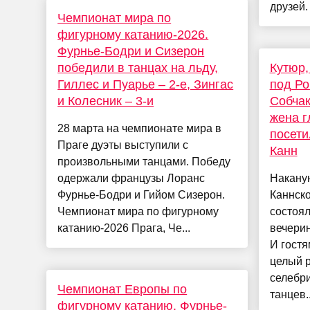
друзей.
Чемпионат мира по
фигурному катанию-2026.
Фурнье-Бодри и Сизерон
победили в танцах на льду,
Кутюр,
Гиллес и Пуарье – 2-е, Зингас
под Ро
и Колесник – 3-и
Собчак
жена г
28 марта на чемпионате мира в
посети
Праге дуэты выступили с
Канн
произвольными танцами. Победу
одержали французы Лоранс
Наканун
Фурнье-Бодри и Гийом Сизерон.
Каннск
Чемпионат мира по фигурному
состоял
катанию-2026 Прага, Че...
вечерин
И гостя
целый р
селебри
Чемпионат Европы по
танцев..
фигурному катанию. Фурнье-