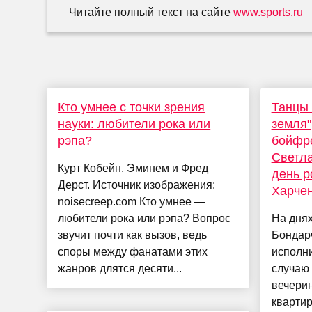
Читайте полный текст на сайте
www.sports.ru
Кто умнее с точки зрения
Танцы 
науки: любители рока или
земля"
рэпа?
бойфре
Светла
Курт Кобейн, Эминем и Фред
день р
Дерст. Источник изображения:
Харче
noisecreep.com Кто умнее —
любители рока или рэпа? Вопрос
На дня
звучит почти как вызов, ведь
Бондар
споры между фанатами этих
исполни
жанров длятся десяти...
случаю 
вечерин
квартир