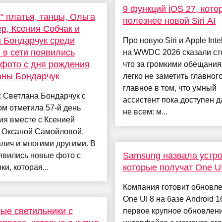
9 функций iOS 27, кото
" платья, танцы, Ольга
полезнее новой Siri AI
р, Ксения Собчак и
 Бондарчук среди
Про новую Siri и Apple Inte
: в сети появились
на WWDC 2026 сказали ст
фото с дня рождения
что за громкими обещани
аны Бондарчук
легко не заметить главного
главное в том, что умный
 Светлана Бондарчук с
ассистент пока доступен д
м отметила 57-й день
не всем: м...
ия вместе с Ксенией
, Оксаной Самойловой,
лич и многими другими. В
Samsung назвала устро
явились новые фото с
которые получат One UI
ки, которая...
Компания готовит обновл
One UI 8 на базе Android 1
ые светильники с
первое крупное обновлен