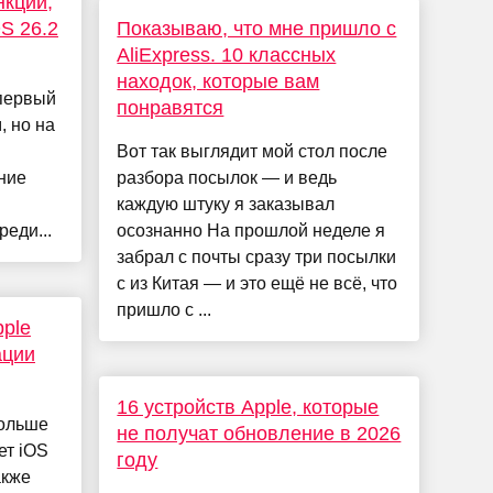
нкции,
S 26.2
Показываю, что мне пришло с
AliExpress. 10 классных
находок, которые вам
 первый
понравятся
, но на
Вот так выглядит мой стол после
ние
разбора посылок — и ведь
каждую штуку я заказывал
еди...
осознанно На прошлой неделе я
забрал с почты сразу три посылки
с из Китая — и это ещё не всё, что
пришло с ...
pple
ации
16 устройств Apple, которые
больше
не получат обновление в 2026
ет iOS
году
акже