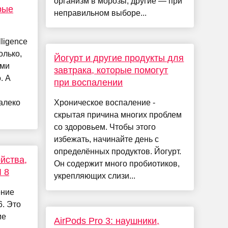
организм в морозы, другие — при
рые
неправильном выборе...
lligence
олько,
Йогурт и другие продукты для
ями
завтрака, которые помогут
. А
при воспалении
алеко
Хроническое воспаление -
скрытая причина многих проблем
со здоровьем. Чтобы этого
избежать, начинайте день с
определённых продуктов. Йогурт.
йства,
Он содержит много пробиотиков,
 8
укрепляющих слизи...
ение
6. Это
ие
AirPods Pro 3: наушники,