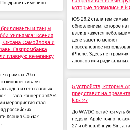
Собрали все новые фу
 Поздравить именинн...
которые появились в iO
iOS 26.2 стала тем самым
обновлением, которое на
 бриллианты и танцы
взгляд кажется небольшим
бби Уильямса: Ксения
деле заметно меняет
, Оксана Самойлова и
повседневное использова
лавы Газпромбанка
iPhone. Здесь нет громких
ли главную вечеринку
анонсов или радикальных р
е в рамках 79-го
ого кинофестиваля
5 устройств, которые A
ась одна из его главных
представит на презент
ок — гала-концерт amfAR.
iOS 27
ми мероприятия стал
яд российских
До WWDC остаётся чуть 
ти.Ксения Собчак
недели. Apple точно покаж
.
27 и обновлённую Siri, а т