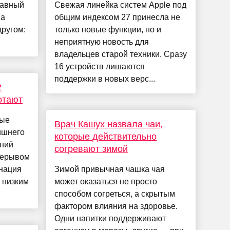
лавный
Свежая линейка систем Apple под
на
общим индексом 27 принесла не
другом:
только новые функции, но и
неприятную новость для
владельцев старой техники. Сразу
16 устройств лишаются
поддержки в новых верс...
2
отают
рые
Врач Кашух назвала чаи,
ишнего
которые действительно
нний
согревают зимой
рерывом
инация
Зимой привычная чашка чая
 низким
может оказаться не просто
способом согреться, а скрытым
фактором влияния на здоровье.
Одни напитки поддерживают