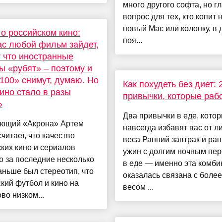
много другого софта, но г
вопрос для тех, кто копит 
новый Mac или колонку, в 
о российском кино:
поя...
с любой фильм зайдет,
 что иностранные
ы «рубят» – поэтому и
100» снимут, думаю. Но
Как похудеть без диет: 
ино стало в разы
привычки, которые раб
»
Два привычки в еде, кото
ющий «Акрона» Артем
навсегда избавят вас от л
читает, что качество
веса Ранний завтрак и ра
ких кино и сериалов
ужин с долгим ночным пе
 за последние несколько
в еде — именно эта комб
Раньше был стереотип, что
оказалась связана с более
кий футбол и кино на
весом ...
во низком...