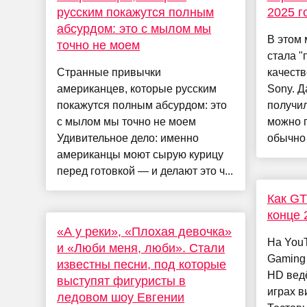
русским покажутся полным
2025 г
абсурдом: это с мылом мы
В этом 
точно не моем
стала "
Странные привычки
качеств
американцев, которые русским
Sony. Д
покажутся полным абсурдом: это
получил
с мылом мы точно не моем
можно п
Удивительное дело: именно
обычно 
американцы моют сырую курицу
перед готовкой — и делают это ч...
Как GT
конце 2
«А у реки», «Плохая девочка»
На YouT
и «Люби меня, люби». Стали
Gaming 
известны песни, под которые
HD вед
выступят фигуристы в
играх в
ледовом шоу Евгении