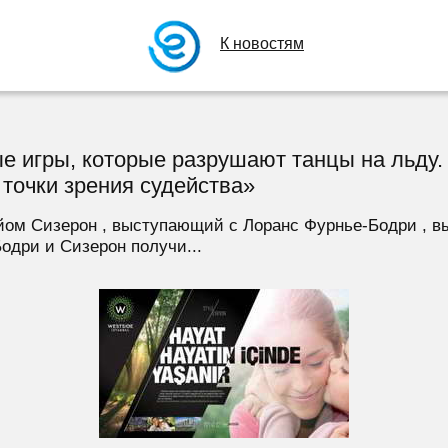
К новостям
е игры, которые разрушают танцы на льду. 
 точки зрения судейства»
ом Сизерон , выступающий с Лоранс Фурнье-Бодри , вы
одри и Сизерон получи...