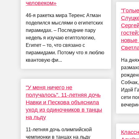
человеком»
"Голые
46-я ракетка мира Теренс Атман
Слуцке
поделился мыслями о египетских
Сергей
пирамидах. – Последние пару
гостей
недель я изучаю египтологию,
новые 
Египет – то, что связано с
Светл
пирамидами. Потому что я люблю
квантовую фи...
На днях
размахо
рожден
Собчак
"У меня ничего не
Идой Га
получалось". 11-летняя дочь
сети по
Навки и Пескова объяснила
вечерин
уход из одиночников в танцы
на льду
11-летняя дочь олимпийской
Классн
чемпионки в танцах на льду