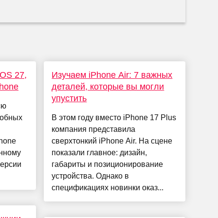
iOS 27,
Изучаем iPhone Air: 7 важных
Phone
деталей, которые вы могли
упустить
сю
собных
В этом году вместо iPhone 17 Plus
компания представила
hone
сверхтонкий iPhone Air. На сцене
енному
показали главное: дизайн,
версии
габариты и позиционирование
устройства. Однако в
спецификациях новинки оказ...