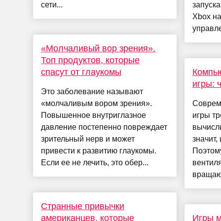
сети...
запуска
Xbox на
управле
«Молчаливый вор зрения».
Топ продуктов, которые
спасут от глаукомы
Компью
игры: 
Это заболевание называют
«молчаливым вором зрения».
Соврем
Повышенное внутриглазное
игры т
давление постепенно повреждает
вычисл
зрительный нерв и может
значит,
привести к развитию глаукомы.
Поэтом
Если ее не лечить, это обер...
вентил
вращают
Странные привычки
американцев, которые
Игры м