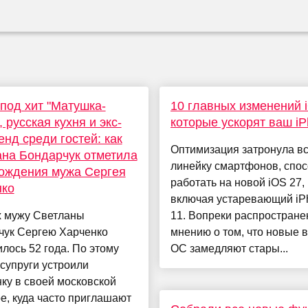
под хит "Матушка-
10 главных изменений 
, русская кухня и экс-
которые ускорят ваш i
нд среди гостей: как
Оптимизация затронула в
на Бондарчук отметила
линейку смартфонов, спо
ождения мужа Сергея
работать на новой iOS 27,
нко
включая устаревающий iP
х мужу Светланы
11. Вопреки распростран
чук Сергею Харченко
мнению о том, что новые 
лось 52 года. По этому
ОС замедляют стары...
супруги устроили
ку в своей московской
е, куда часто приглашают