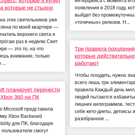
пресс, которые я купил
интерфейса с момента его
за которые не стыдно
появления в 2018 году, ко
выйдет без промежуточны
а этих светильников уже
«точечных» релизов. Н...
влена по моей квартире —
чатель верхнего света я
трогаю раз в неделю Свет
Три правила похудения
ире — это то, на что
которые действительно
ешь внимание, только
работают
...
Чтобы похудеть, нужно зна
всего лишь три элемента
oft планирует перенести
правила Каждый день ми
 Xbox 360 на ПК
людей пытаются избавитьс
лишних килограммов, тест
 Microsoft представила
себе кето-диеты, детоксы 
мму Xbox Backward
разобранное ...
bility для ПК, благодаря
 пользователи смогут