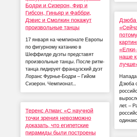
Бодри и Сизерон, Фир и
Гибсон, Гиньяр и Фаббри,
Дэвис и Смолкин покажут
Дзюба 
произвольные танцы
«Сейча
потому
17 января на чемпионате Европы
картин
по фигурному катанию в
«Елки-
Шеффилде дуэты представят
наше к
произвольные танцы. После ритм-
лучше
танца лидирует французский дуэт
Лоранс Фурнье-Бодри – Гийом
Напада
Сизерон. Чемпионат...
Дзюба с
российс
выросло
лет. – 
Теренс Атман: «С научной
российс
точки зрения невозможно
одинако
доказать, что египетские
пирамиды были построены