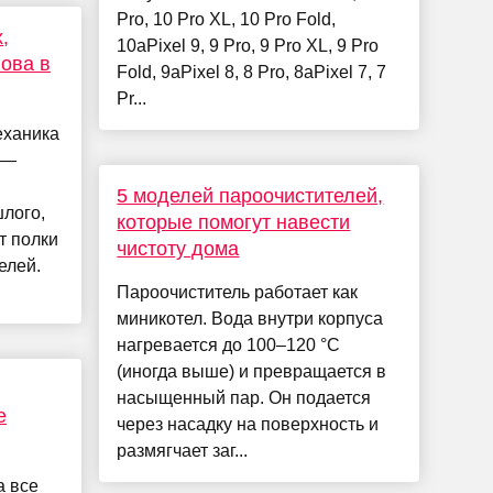
Pro, 10 Pro XL, 10 Pro Fold,
,
10aPixel 9, 9 Pro, 9 Pro XL, 9 Pro
нова в
Fold, 9aPixel 8, 8 Pro, 8aPixel 7, 7
Pr...
еханика
 —
5 моделей пароочистителей,
лого,
которые помогут навести
т полки
чистоту дома
елей.
Пароочиститель работает как
миникотел. Вода внутри корпуса
нагревается до 100–120 °C
(иногда выше) и превращается в
насыщенный пар. Он подается
е
через насадку на поверхность и
размягчает заг...
а все