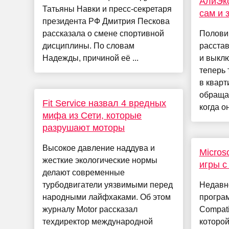
АлиЭкс
Татьяны Навки и пресс-секретаря
сам и 
президента РФ Дмитрия Пескова
рассказала о смене спортивной
Половин
дисциплины. По словам
расста
Надежды, причиной её ...
и выклю
теперь 
в кварт
обраща
Fit Service назвал 4 вредных
когда он 
мифа из Сети, которые
разрушают моторы
Высокое давление наддува и
Micros
жесткие экологические нормы
игры с
делают современные
турбодвигатели уязвимыми перед
Недавно
народными лайфхаками. Об этом
програ
журналу Motor рассказал
Compati
техдиректор международной
которой