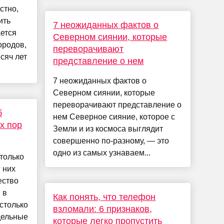
стно,
ить
7 неожиданных фактов о
ается
Северном сиянии, которые
ородов,
переворачивают
сяч лет
представление о нем
7 неожиданных фактов о
Северном сиянии, которые
переворачивают представление о
б
нем Северное сияние, которое с
их пор
Земли и из космоса выглядит
совершенно по-разному, — это
одно из самых узнаваем...
только
г них
ество
 в
Как понять, что телефон
столько
взломали: 6 признаков,
тдельные
которые легко пропустить