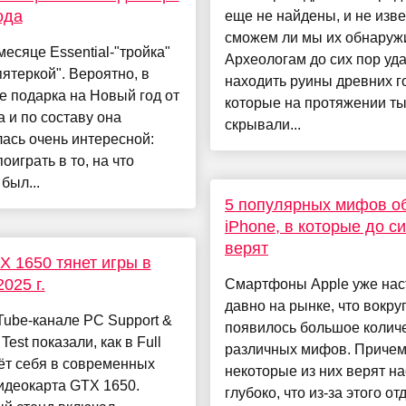
ода
еще не найдены, и не изве
сможем ли мы их обнаруж
месяце Essential-"тройка"
Археологам до сих пор уд
пятеркой". Вероятно, в
находить руины древних г
е подарка на Новый год от
которые на протяжении ты
а и по составу она
скрывали...
ась очень интересной:
оиграть в то, на что
был...
5 популярных мифов о
iPhone, в которые до с
верят
X 1650 тянет игры в
025 г.
Смартфоны Apple уже нас
давно на рынке, что вокру
ube-канале PC Support &
появилось большое колич
Test показали, как в Full
различных мифов. Причем
ёт себя в современных
некоторые из них верят на
идеокарта GTX 1650.
глубоко, что из-за этого о