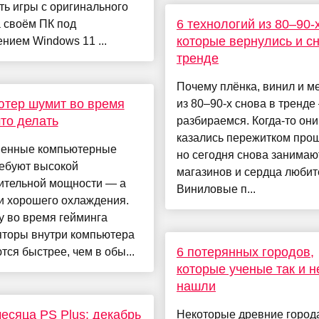
ть игры с оригинального
6 технологий из 80–90-х
 своём ПК под
которые вернулись и с
нием Windows 11 ...
тренде
Почему плёнка, винил и м
тер шумит во время
из 80–90-х снова в тренде
что делать
разбираемся. Когда-то они
казались пережитком прош
енные компьютерные
но сегодня снова занимаю
ребуют высокой
магазинов и сердца любит
ительной мощности — а
Виниловые п...
 и хорошего охлаждения.
у во время гейминга
яторы внутри компьютера
6 потерянных городов,
ся быстрее, чем в обы...
которые ученые так и н
нашли
есяца PS Plus: декабрь
Некоторые древние город