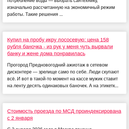
потребление воды — выбрать сантехнику,
изначально рассчитанную на экономичный режим
работы. Такие решения ...
Купил на пробу икру лососевую: цена 158
рубля баночка - из рук у меня чуть вырвали
банку и жене дома понравилась
Прогород Предновогодний ажиотаж в сетевом
дисконтере — зрелище само по себе. Люди скупают
всё. И вот в такой-то момент на кассе мужик ставит
на ленту десять одинаковых баночек. А на этикетк...
Стоимость проезда по МСД проиндексирована
с 2 января