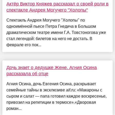
Актёр Виктор Княжев рассказал о своей роли в
спектакле Андрея Могучего "Холопы"
Спектакль Андрея Могучего "Холопы" по
одноимённой пьесе Петра Гнедича в Большом
драматическом театре имени Г.А. Товстоногова уже
стал легендой: билетов на него не достать. В
феврале его пок...
Дочь знает о дедушке Жене. Агния Осина
рассказала об отце
Агния Осина, дочь Евгения Осина, раскрывает
семейные тайны в эксклюзиве aif.ru: «Макароны с
сыром и салат — папа готовил каждое воскресенье,
привозил на репетиции в термосе».«Дворовая
роман...