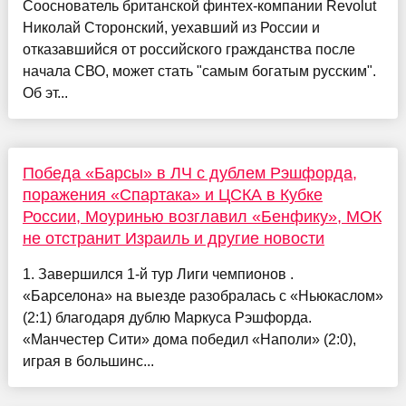
Сооснователь британской финтех-компании Revolut
Николай Сторонский, уехавший из России и
отказавшийся от российского гражданства после
начала СВО, может стать "самым богатым русским".
Об эт...
Победа «Барсы» в ЛЧ с дублем Рэшфорда,
поражения «Спартака» и ЦСКА в Кубке
России, Моуринью возглавил «Бенфику», МОК
не отстранит Израиль и другие новости
1. Завершился 1-й тур Лиги чемпионов .
«Барселона» на выезде разобралась с «Ньюкаслом»
(2:1) благодаря дублю Маркуса Рэшфорда.
«Манчестер Сити» дома победил «Наполи» (2:0),
играя в большинс...