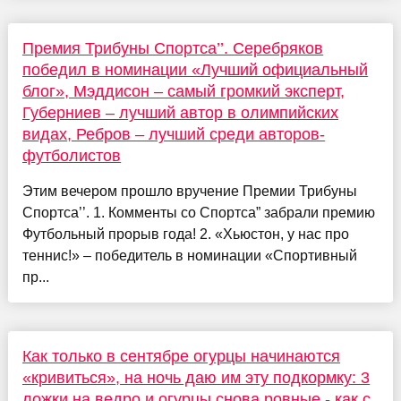
Премия Трибуны Спортса’’. Серебряков
победил в номинации «Лучший официальный
блог», Мэддисон – самый громкий эксперт,
Губерниев – лучший автор в олимпийских
видах, Ребров – лучший среди авторов-
футболистов
Этим вечером прошло вручение Премии Трибуны
Спортса’’. 1. Комменты со Спортса” забрали премию
Футбольный прорыв года! 2. «Хьюстон, у нас про
теннис!» – победитель в номинации «Спортивный
пр...
Как только в сентябре огурцы начинаются
«кривиться», на ночь даю им эту подкормку: 3
ложки на ведро и огурцы снова ровные - как с