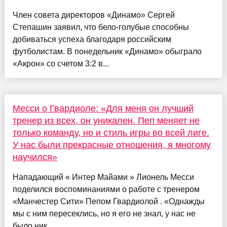
Член совета директоров «Динамо» Сергей
Степашин заявил, что бело-голубые способны
добиваться успеха благодаря российским
футболистам. В понедельник «Динамо» обыграло
«Акрон» со счетом 3:2 в...
Месси о Гвардиоле: «Для меня он лучший
тренер из всех, он уникален. Пеп меняет не
только команду, но и стиль игры во всей лиге.
У нас были прекрасные отношения, я многому
научился»
Нападающий « Интер Майами » Лионель Месси
поделился воспоминаниями о работе с тренером
«Манчестер Сити» Пепом Гвардиолой . «Однажды
мы с ним пересеклись, но я его не знал, у нас не
было ник...