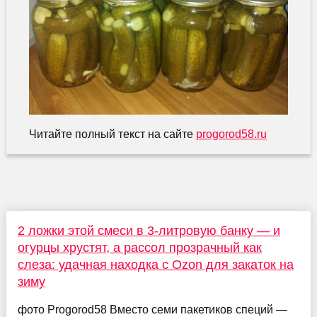
Читайте полный текст на сайте
progorod58.ru
2 ложки этой смеси в 3-литровую банку — и
огурцы хрустят, а рассол прозрачный как
слеза: удачная находка с Ozon для закаток на
зиму
фото Progorod58 Вместо семи пакетиков специй —