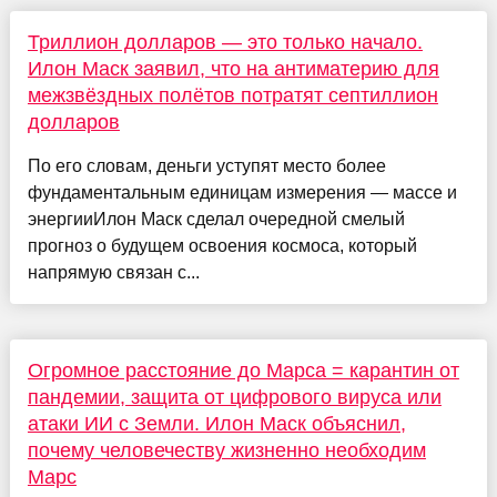
Триллион долларов — это только начало.
Илон Маск заявил, что на антиматерию для
межзвёздных полётов потратят септиллион
долларов
По его словам, деньги уступят место более
фундаментальным единицам измерения — массе и
энергииИлон Маск сделал очередной смелый
прогноз о будущем освоения космоса, который
напрямую связан с...
Огромное расстояние до Марса = карантин от
пандемии, защита от цифрового вируса или
атаки ИИ с Земли. Илон Маск объяснил,
почему человечеству жизненно необходим
Марс