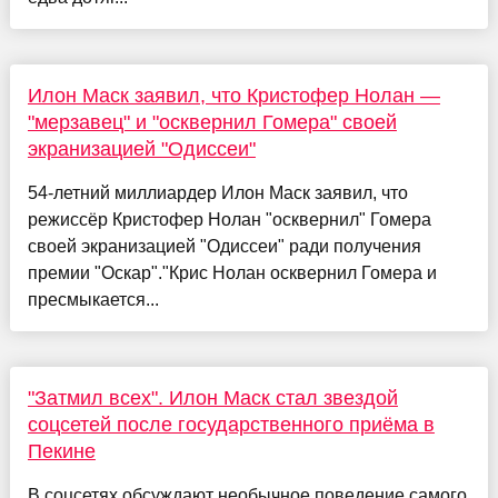
Илон Маск заявил, что Кристофер Нолан —
"мерзавец" и "осквернил Гомера" своей
экранизацией "Одиссеи"
54-летний миллиардер Илон Маск заявил, что
режиссёр Кристофер Нолан "осквернил" Гомера
своей экранизацией "Одиссеи" ради получения
премии "Оскар"."Крис Нолан осквернил Гомера и
пресмыкается...
"Затмил всех". Илон Маск стал звездой
соцсетей после государственного приёма в
Пекине
В соцсетях обсуждают необычное поведение самого