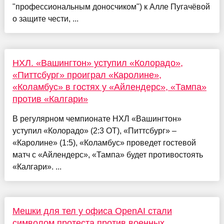
"профессиональным доносчиком") к Алле Пугачёвой
о защите чести, ...
НХЛ. «Вашингтон» уступил «Колорадо»,
«Питтсбург» проиграл «Каролине»,
«Коламбус» в гостях у «Айлендерс», «Тампа»
против «Калгари»
В регулярном чемпионате НХЛ «Вашингтон»
уступил «Колорадо» (2:3 ОТ), «Питтсбург» –
«Каролине» (1:5), «Коламбус» проведет гостевой
матч с «Айлендерс», «Тампа» будет противостоять
«Калгари». ...
Мешки для тел у офиса OpenAI стали
символом протеста против военных