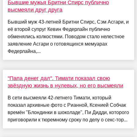
Бывшие мужья Бритни Спирс публично
высмеяли друг друга
Бывший муж 43-летней Бритни Спирс, Сэм Асгари, и
её второй супруг Кевин Федерлайн публично
обменялись колкостями. Поводом стало нелестное
заявление Асгари о готовящихся мемуарах
Федерлайна,...
"Папа денег дал". Тимати показал свою
звёздную жизнь в нулевых, но его высмеяли
В сети высмеяли 42-летнего Тимати, который
показал архивные фото с Рианной, Ксенией Собчак
времён "Блондинки в шоколаде", Пи Дидди, которого
приговорили к тюремному сроку по делу о секс-тор...