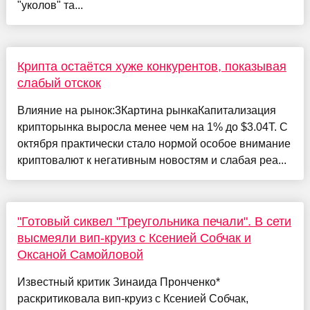
"уколов" та...
Крипта остаётся хуже конкурентов, показывая
слабый отскок
Влияние на рынок:3Картина рынкаКапитализация
крипторынка выросла менее чем на 1% до $3.04T. С
октября практически стало нормой особое внимание
криптовалют к негативным новостям и слабая реа...
"Готовый сиквел "Треугольника печали". В сети
высмеяли вип-круиз с Ксенией Собчак и
Оксаной Самойловой
Известный критик Зинаида Пронченко*
раскритиковала вип-круиз с Ксенией Собчак,