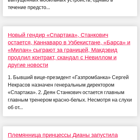
течение предсто...
Новый гендир «Спартака», Станкович
остается, Каннаваро в Узбекистане, «Барса» и
«Милан» сыграют за границей, Макдэвид
продлил контракт, скандал с Невиллом и
другие новости
1. Бывший вице-президент «Газпромбанка» Сергей
Некрасов назначен генеральным директором
«Спартака». 2. Деян Станкович остается главным
главным тренером красно-белых. Несмотря на слухи
об от...
Племянница принцессы Дианы запустила