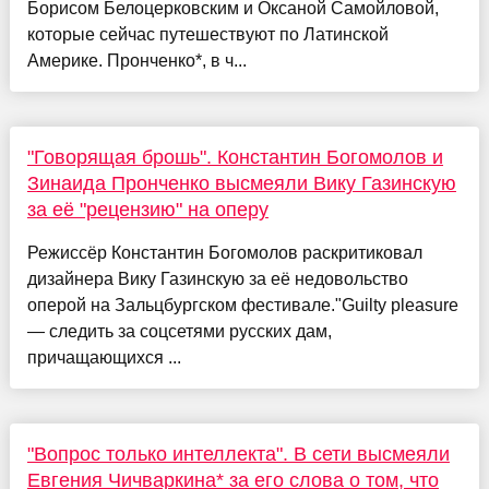
Борисом Белоцерковским и Оксаной Самойловой,
которые сейчас путешествуют по Латинской
Америке. Пронченко*, в ч...
"Говорящая брошь". Константин Богомолов и
Зинаида Пронченко высмеяли Вику Газинскую
за её "рецензию" на оперу
Режиссёр Константин Богомолов раскритиковал
дизайнера Вику Газинскую за её недовольство
оперой на Зальцбургском фестивале."Guilty pleasure
— следить за соцсетями русских дам,
причащающихся ...
"Вопрос только интеллекта". В сети высмеяли
Евгения Чичваркина* за его слова о том, что