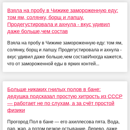
Взяла на пробу в Чижике замороженную еду:
том ям, солянку, борщ и лапшу.
Продегустировала и ахнула - вкус удивил
даже больше,чем состав
Взяла на пробу в Чижике замороженную еду: том ям,
солянку, борщ и лапшу. Продегустировала и ахнула -
вкус удивил даже больше,чем составИногда кажется,
что от замороженной еды в ярких контей...
Больше никаких гнилых полов в бане:
дедушка подсказал простую хитрость из СССР
— работает не по слухам, а за счёт простой
физики
Прогород Пол в бане — его ахиллесова пята. Вода,
пар, жар, а потом резкое остывание. Дерево, даже