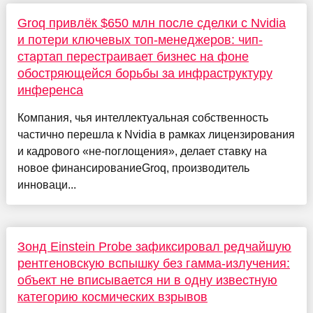
Groq привлёк $650 млн после сделки с Nvidia
и потери ключевых топ-менеджеров: чип-
стартап перестраивает бизнес на фоне
обостряющейся борьбы за инфраструктуру
инференса
Компания, чья интеллектуальная собственность
частично перешла к Nvidia в рамках лицензирования
и кадрового «не-поглощения», делает ставку на
новое финансированиеGroq, производитель
инноваци...
Зонд Einstein Probe зафиксировал редчайшую
рентгеновскую вспышку без гамма-излучения:
объект не вписывается ни в одну известную
категорию космических взрывов