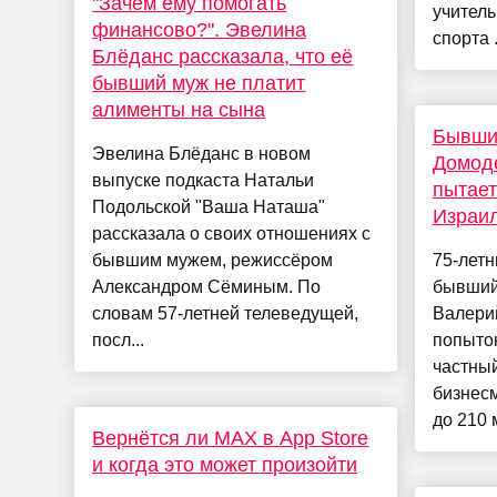
"Зачем ему помогать
учитель
финансово?". Эвелина
спорта .
Блёданс рассказала, что её
бывший муж не платит
алименты на сына
Бывши
Эвелина Блёданс в новом
Домод
выпуске подкаста Натальи
пытает
Подольской "Ваша Наташа"
Израил
рассказала о своих отношениях с
бывшим мужем, режиссёром
75-лет
Александром Сёминым. По
бывший
словам 57-летней телеведущей,
Валерий
посл...
попыток
частный
бизнесм
до 210 
Вернётся ли MAX в App Store
и когда это может произойти