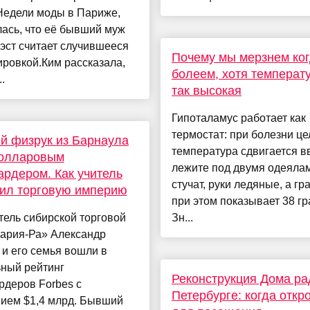
Недели моды в Париже,
ась, что её бывший муж
эст считает случившееся
Почему мы мерзнем ко
ровкой.Ким рассказала,
болеем, хотя температ
..
так высокая
Гипоталамус работает как
термостат: при болезни ц
й физрук из Барнаула
температура сдвигается в
долларовым
лежите под двумя одеялам
рдером. Как учитель
стучат, руки ледяные, а гр
ил торговую империю
при этом показывает 38 гр
ель сибирской торговой
Зн...
Мария-Ра» Александр
и его семья вошли в
ьный рейтинг
Реконструкция Дома ра
рдеров Forbes с
Петербурге: когда откр
нием $1,4 млрд. Бывший