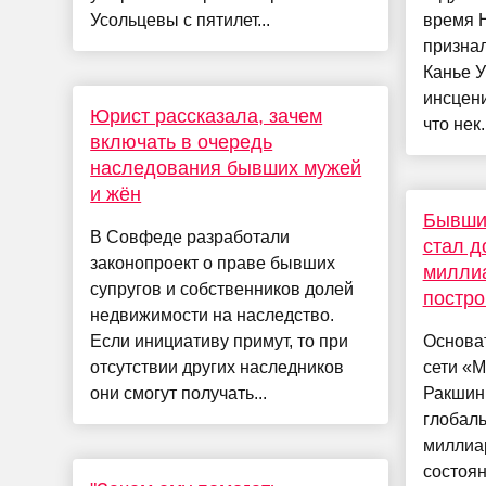
Усольцевы с пятилет...
время 
признал
Канье У
инсцени
Юрист рассказала, зачем
что нек.
включать в очередь
наследования бывших мужей
и жён
Бывши
В Совфеде разработали
стал 
законопроект о праве бывших
миллиа
супругов и собственников долей
постро
недвижимости на наследство.
Если инициативу примут, то при
Основат
отсутствии других наследников
сети «
они смогут получать...
Ракшин 
глобал
миллиа
состоя