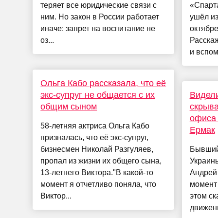
теряет все юридические связи с
«Спарт
ним. Но закон в России работает
ушёл из
иначе: запрет на воспитание не
октябре
оз...
Расскаж
и вспом
Ольга Кабо рассказала, что её
экс-супруг не общается с их
Видели
общим сыном
скрыва
офиса 
58-летняя актриса Ольга Кабо
Ермак
призналась, что её экс-супруг,
бизнесмен Николай Разгуляев,
Бывший
пропал из жизни их общего сына,
Украин
13-летнего Виктора."В какой-то
Андрей
момент я отчетливо поняла, что
момент 
Виктор...
этом ск
движени