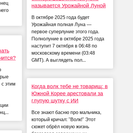
онец
называется Урожайной Луной
чего
В октябре 2025 года будет
Урожайная полная Луна —
первое суперлуние этого года.
Полнолуние в октябре 2025 года
наступит 7 октября в 06:48 по
вать
московскому времени (03:48
учится?
GMT). А выглядеть пол...
о
орые
 с этим
Когда волк тебе не товарищ: в
Южной Корее арестовали за
глупую шутку с ИИ
кции
ц...
Все знают басню про мальчика,
который кричал: "Волк!" Этот
сюжет обрёл новую жизнь