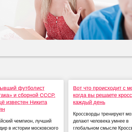
бывший футболист
Вот что происходит с м
ака» и сборной СССР.
когда вы решаете крос
ё известен Никита
каждый день
ян
Кроссворды тренируют моз
йский чемпион, лучший
делают человека умнее в
ир в истории московского
глобальном смысле Кросс