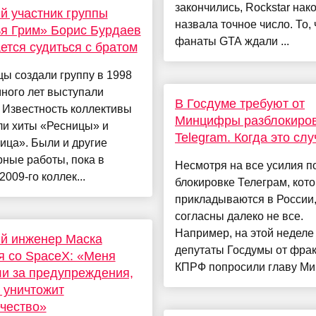
закончились, Rockstar нак
 участник группы
назвала точное число. То, 
я Грим» Борис Бурдаев
фанаты GTA ждали ...
ется судиться с братом
ы создали группу в 1998
много лет выступали
В Госдуме требуют от
 Известность коллективы
Минцифры разблокиро
ли хиты «Ресницы» и
Telegram. Когда это сл
ица». Были и другие
ные работы, пока в
Несмотря на все усилия п
2009-го коллек...
блокировке Телеграм, кот
прикладываются в России,
согласны далеко не все.
Например, на этой неделе
й инженер Маска
депутаты Госдумы от фра
я со SpaceX: «Меня
КПРФ попросили главу Мин
и за предупреждения,
 уничтожит
чество»