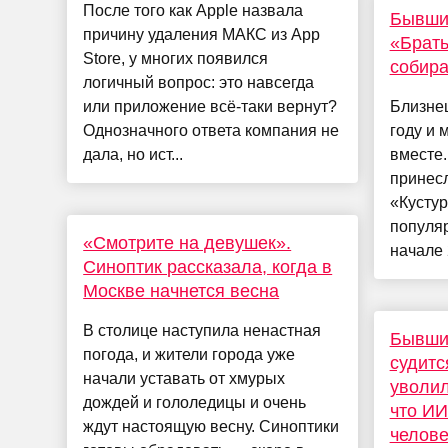
После того как Apple назвала
Бывший
причину удаления МАКС из App
«Брать
Store, у многих появился
собира
логичный вопрос: это навсегда
или приложение всё-таки вернут?
Близнец
Однозначного ответа компания не
году и 
дала, но ист...
вместе.
принес
«Кустур
популяр
«Смотрите на девушек».
начале 
Синоптик рассказала, когда в
Москве начнется весна
В столице наступила ненастная
Бывши
погода, и жители города уже
судитс
начали уставать от хмурых
уволил
дождей и гололедицы и очень
что ИИ
ждут настоящую весну. Синоптики
челове