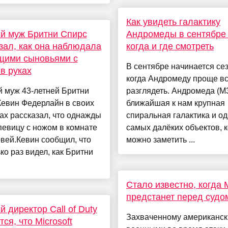
Как увидеть галактику
й муж Бритни Спирс
Андромеды в сентябре 
зал, как она наблюдала
когда и где смотреть
щими сыновьями с
В сентябре начинается сез
в руках
когда Андромеду проще вс
 муж 43-летней Бритни
разглядеть. Андромеда (M
Кевин Федерлайн в своих
ближайшая к нам крупная
х рассказал, что однажды
спиральная галактика и од
певицу с ножом в комнате
самых далёких объектов, 
вей.Кевин сообщил, что
можно заметить ...
ко раз видел, как Бритни
Стало известно, когда
предстанет перед судо
 директор Call of Duty
Захваченному американс
ся, что Microsoft