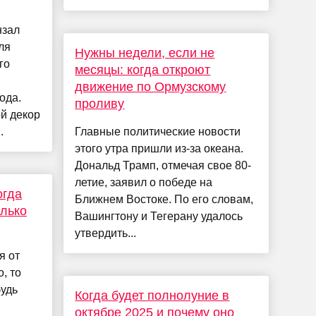
нзал
ля
Нужны недели, если не
го
месяцы: когда откроют
движение по Ормузскому
ода.
проливу
й декор
.
Главные политические новости
этого утра пришли из-за океана.
Дональд Трамп, отмечая свое 80-
летие, заявил о победе на
огда
Ближнем Востоке. По его словам,
олько
Вашингтону и Тегерану удалось
утвердить...
я от
, то
будь
Когда будет полнолуние в
октябре 2025 и почему оно