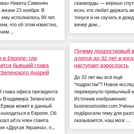
ака» Никита Симонян
сканворды — верные спут
 жизни 23 ноября. В
всех, кто любит держать м
 ему исполнилось 99 лет.
тонусе и не скучать в дож
ем, что об этом известно,
вечер дом...
ним ...
Почему подростковый в
 в Европе: где
длится до 32 лет и когд
ется бывший глава
наступает взрослость
Зеленского Андрей
До 32 лет мы всё ещё
“подростки”? Новое иссле
 глава офиса президента
перевернуло привычный м
ы Владимира Зеленского
Источник изображения:
 Ермак может в данный
businessinsider.com Учёны
находиться в Европе. Об
подбросили тему для разг
азал aif.ru член совета
оказывается, наш мозг ...
я «Другая Украина», п...