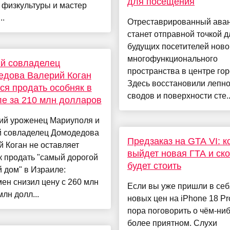
для посещения
 физкультуры и мастер
..
Отреставрированный ава
станет отправной точкой д
будущих посетителей ново
многофункционального
й совладелец
пространства в центре гор
едова Валерий Коган
Здесь восстановили лепно
ся продать особняк в
сводов и поверхности сте..
е за 210 млн долларов
ний уроженец Мариуполя и
 совладелец Домодедова
Предзаказ на GTA VI: к
 Коган не оставляет
выйдет новая ГТА и ск
 продать "самый дорогой
будет стоить
 дом" в Израиле:
ен снизил цену с 260 млн
Если вы уже пришли в себ
млн долл...
новых цен на iPhone 18 Pro
пора поговорить о чём-ни
более приятном. Слухи