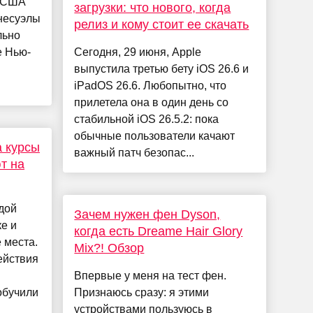
и США
загрузки: что нового, когда
несуэлы
релиз и кому стоит ее скачать
льно
е Нью-
Сегодня, 29 июня, Apple
выпустила третью бету iOS 26.6 и
iPadOS 26.6. Любопытно, что
прилетела она в один день со
стабильной iOS 26.5.2: пока
обычные пользователи качают
а курсы
важный патч безопас...
т на
дой
Зачем нужен фен Dyson,
е и
когда есть Dreame Hair Glory
 места.
Mix?! Обзор
ействия
Впервые у меня на тест фен.
обучили
Признаюсь сразу: я этими
устройствами пользуюсь в