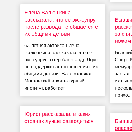
Елена Валюшкина
рассказала, что её экс-супруг
Бывши
после развода не общается с
расска
их общими детьми
за спя
ножом 
63-летняя актриса Елена
Валюшкина рассказала, что её
Бывший
экс-супруг, актер Александр Яцко,
Спирс 
не поддерживает отношения с их
мемуара
общими детьми."Вася окончил
застал 
Московский архитектурный
их сыно
институт, работает...
несколь
прихо...
Юрист рассказала, в каких
странах лучше разводиться
Бывший
опасает