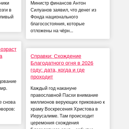
ники
Министр финансов Антон
озги в
Силуанов заявил, что денег из
дливый
Фонда национального
благосостояния, которые
отложены на чёрн...
озраст
а
Справки: Схождение
Благодатного огня в 2026
году: дата, когда и где
проходит
дование
ир.
Каждый год накануне
православной Пасхи внимание
е снова
миллионов верующих приковано к
оворов:
храму Воскресения Христова в
Иерусалиме. Там происходит
церемония схождения