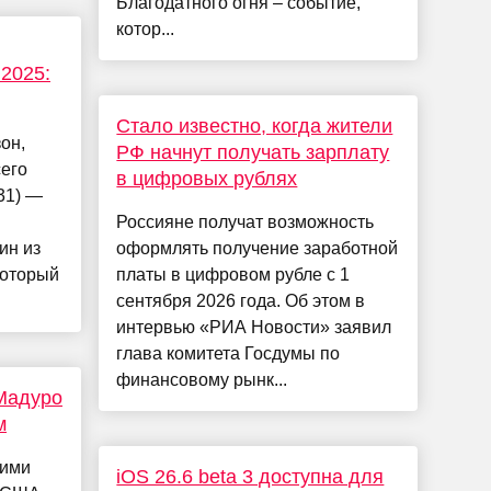
Благодатного огня – событие,
котор...
2025:
Стало известно, когда жители
он,
РФ начнут получать зарплату
его
в цифровых рублях
31) —
Россияне получат возможность
ин из
оформлять получение заработной
который
платы в цифровом рубле с 1
сентября 2026 года. Об этом в
интервью «РИА Новости» заявил
глава комитета Госдумы по
финансовому рынк...
 Мадуро
м
кими
iOS 26.6 beta 3 доступна для