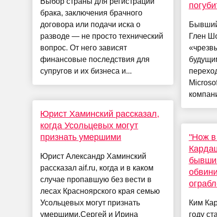
Выбор страны для регистрации
погуби
брака, заключения брачного
договора или подачи иска о
Бывший 
разводе — не просто технический
Глен Шо
вопрос. От него зависят
«чрезв
финансовые последствия для
будущи
супругов и их бизнеса и...
перехо
Microso
компани
Юрист Хаминский рассказал,
когда Усольцевых могут
признать умершими
"Нож в
Кардаш
Юрист Александр Хаминский
бывший
рассказал aif.ru, когда и в каком
обвини
случае пропавшую без вести в
ограбл
лесах Красноярского края семью
Усольцевых могут признать
Ким Кар
умершими.Сергей и Ирина
году ст