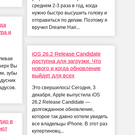
среднем 2-3 раза в год, когда
нужно быстро высушить голову и
отправиться по делам. Поэтому я
гда
вручил Dreame Hair...
ура и
iOS 26.2 Release Candidate
елевая
доступна для загрузки. Что
верх Вы
нового и когда обновление
и, зубы
выйдет для всех
адусник
адусов.
Это свершилось! Сегодня, 3
декабря, Apple выпустила iOS
26.2 Release Candidate —
долгожданное обновление,
которое так давно хотели увидеть
дио в
все владельцы iPhone. В этот раз
оют
купертиновц...