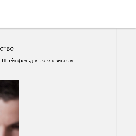
ество
а Штейнфельд в эксклюзивном