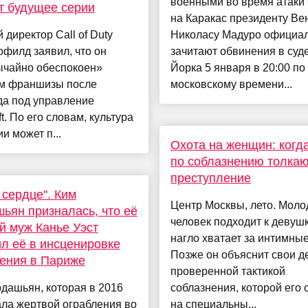
военными во время атак
т будущее серии
на Каракас президенту Ве
директор Call of Duty
Николасу Мадуро официа
филд заявил, что он
зачитают обвинения в суд
ычайно обеспокоен»
Йорка 5 января в 20:00 по
м франшизы после
московскому времени...
да под управление
ft. По его словам, культура
и может п...
Охота на женщин: когд
по соблазнению толкаю
преступление
 сердце". Ким
Центр Москвы, лето. Моло
ьян призналась, что её
человек подходит к девушк
 муж Канье Уэст
нагло хватает за интимные
л её в инсценировке
Позже он объяснит свои д
ения в Париже
проверенной тактикой
дашьян, которая в 2016
соблазнения, которой его 
ала жертвой ограбления во
на специальны...