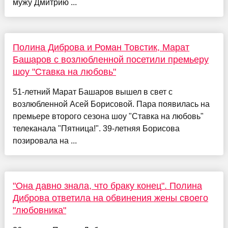
мужу Дмитрию ...
Полина Диброва и Роман Товстик, Марат
Башаров с возлюбленной посетили премьеру
шоу "Ставка на любовь"
51-летний Марат Башаров вышел в свет с
возлюбленной Асей Борисовой. Пара появилась на
премьере второго сезона шоу "Ставка на любовь"
телеканала "Пятница!". 39-летняя Борисова
позировала на ...
"Она давно знала, что браку конец". Полина
Диброва ответила на обвинения жены своего
"любовника"