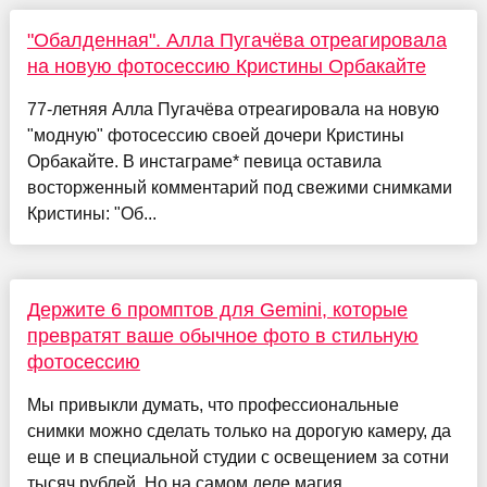
"Обалденная". Алла Пугачёва отреагировала
на новую фотосессию Кристины Орбакайте
77-летняя Алла Пугачёва отреагировала на новую
"модную" фотосессию своей дочери Кристины
Орбакайте. В инстаграме* певица оставила
восторженный комментарий под свежими снимками
Кристины: "Об...
Держите 6 промптов для Gemini, которые
превратят ваше обычное фото в стильную
фотосессию
Мы привыкли думать, что профессиональные
снимки можно сделать только на дорогую камеру, да
еще и в специальной студии с освещением за сотни
тысяч рублей. Но на самом деле магия