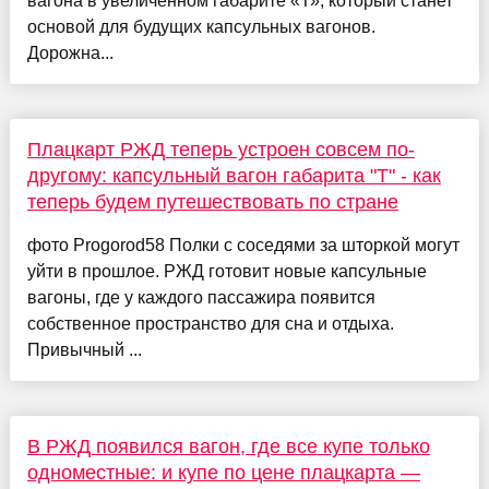
вагона в увеличенном габарите «Т», который станет
основой для будущих капсульных вагонов.
Дорожна...
Плацкарт РЖД теперь устроен совсем по-
другому: капсульный вагон габарита "Т" - как
теперь будем путешествовать по стране
фото Progorod58 Полки с соседями за шторкой могут
уйти в прошлое. РЖД готовит новые капсульные
вагоны, где у каждого пассажира появится
собственное пространство для сна и отдыха.
Привычный ...
В РЖД появился вагон, где все купе только
одноместные: и купе по цене плацкарта —