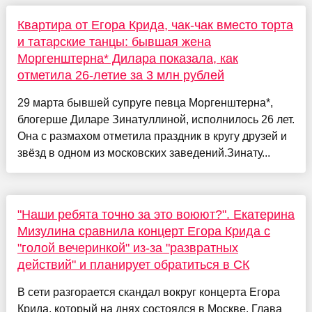
Квартира от Егора Крида, чак-чак вместо торта
и татарские танцы: бывшая жена
Моргенштерна* Дилара показала, как
отметила 26-летие за 3 млн рублей
29 марта бывшей супруге певца Моргенштерна*,
блогерше Диларе Зинатуллиной, исполнилось 26 лет.
Она с размахом отметила праздник в кругу друзей и
звёзд в одном из московских заведений.Зинату...
"Наши ребята точно за это воюют?". Екатерина
Мизулина сравнила концерт Егора Крида с
"голой вечеринкой" из-за "развратных
действий" и планирует обратиться в СК
В сети разгорается скандал вокруг концерта Егора
Крида, который на днях состоялся в Москве. Глава