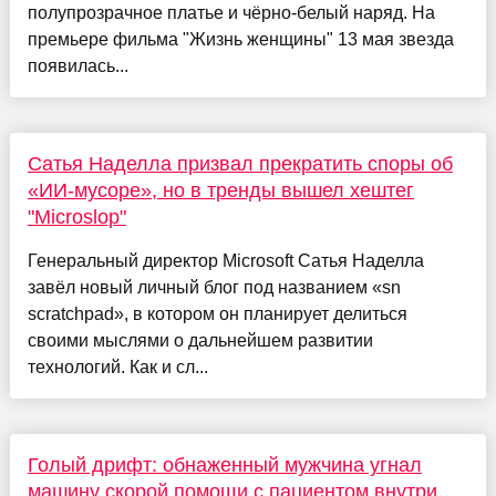
полупрозрачное платье и чёрно-белый наряд. На
премьере фильма "Жизнь женщины" 13 мая звезда
появилась...
Сатья Наделла призвал прекратить споры об
«ИИ-мусоре», но в тренды вышел хештег
"Microslop"
Генеральный директор Microsoft Сатья Наделла
завёл новый личный блог под названием «sn
scratchpad», в котором он планирует делиться
своими мыслями о дальнейшем развитии
технологий. Как и сл...
Голый дрифт: обнаженный мужчина угнал
машину скорой помощи с пациентом внутри