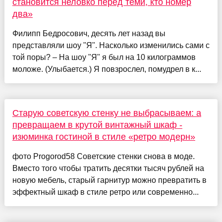
становится неловко перед теми, кто номер
два»
Филипп Бедросович, десять лет назад вы
представляли шоу "Я". Насколько изменились сами с
той поры? – На шоу "Я" я был на 10 килограммов
моложе. (Улыбается.) Я повзрослел, помудрел в к...
Старую советскую стенку не выбрасываем: а
превращаем в крутой винтажный шкаф -
изюминка гостиной в стиле «ретро модерн»
фото Progorod58 Советские стенки снова в моде.
Вместо того чтобы тратить десятки тысяч рублей на
новую мебель, старый гарнитур можно превратить в
эффектный шкаф в стиле ретро или современно...