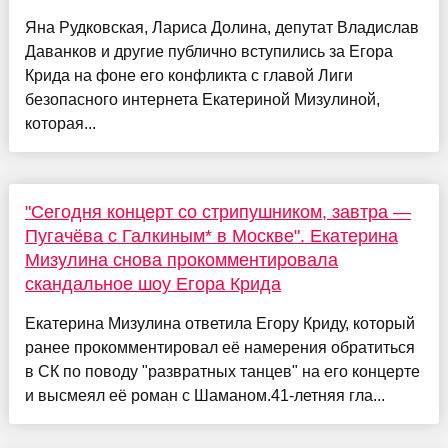
Яна Рудковская, Лариса Долина, депутат Владислав
Даванков и другие публично вступились за Егора
Крида на фоне его конфликта с главой Лиги
безопасного интернета Екатериной Мизулиной,
которая...
"Сегодня концерт со стрипушником, завтра —
Пугачёва с Галкиным* в Москве". Екатерина
Мизулина снова прокомментировала
скандальное шоу Егора Крида
Екатерина Мизулина ответила Егору Криду, который
ранее прокомментировал её намерения обратиться
в СК по поводу "развратных танцев" на его концерте
и высмеял её роман с Шаманом.41-летняя гла...