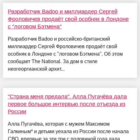
Разработчик Badoo и миллиардер Сергей
Фроловичев продаёт свой особняк в Лондоне
с "логовом Бэтмена"
Разработчик Badoo и российско-британский
миллиардер Сергей Фроловичев продаёт свой
особняк в Лондоне с "логовом Бэтмена". Об этом
сообщает The National. За дом в стиле
неогеоргианской архит...
"Страна меня предала". Алла Пугачёва дала
первое большое интервью после отъезда из
России
Алла Пугачёва, которая с мужем Максимом
Галкиным* и детьми уехала из России после начала
СВО, впервые за эти три с половиной года дала