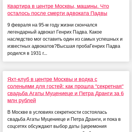
Квартира в центре Москвы, машины. Что
осталось после смерти адвоката Падвы
9 февраля на 95-м году жизни скончался
легендарный адвокат Генрих Падва. Какое
наследство мог оставить один из самых успешных и
известных адвокатов?Высшая пробаГенрих Падва
родился в 1931 г...
Яхт-клуб в центре Москвы и водка с
соленьями для гостей: как прошла "секретная"
свадьба Агаты Муцениеце и Петра Дранги за 6
млн рублей
В Москве в условиях секретности состоялась
свадьба Агаты Муцениеце и Петра Дранги, и пока в
соцсетях обсуждают выбор даты (церемония