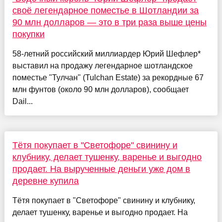
своё легендарное поместье в Шотландии за
90 млн долларов — это в три раза выше цены
покупки
58-летний российский миллиардер Юрий Шефлер*
выставил на продажу легендарное шотландское
поместье "Тулчан" (Tulchan Estate) за рекордные 67
млн фунтов (около 90 млн долларов), сообщает
Dail...
Тётя покупает в "Светофоре" свинину и
клубнику, делает тушенку, варенье и выгодно
продает. На вырученные деньги уже дом в
деревне купила
Тётя покупает в "Светофоре" свинину и клубнику,
делает тушенку, варенье и выгодно продает. На