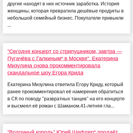
другие находят в них источник заработка. История
женщины, которая превратила дешёвые продукты в
небольшой семейный бизнес. Покупатели привыкли
...
"Сегодня концерт со стрипушником, завтра —
Пугачёва с Галкиным* в Москве". Екатерина
Мизулина снова прокомментировала
скандальное шоу Егора Крида
Екатерина Мизулина ответила Егору Криду, который
ранее прокомментировал её намерения обратиться
в СК по поводу "развратных танцев" на его концерте
и высмеял её роман с Шаманом.41-летняя гла...
"Водочный король" Юрий Шефлер* продаёт