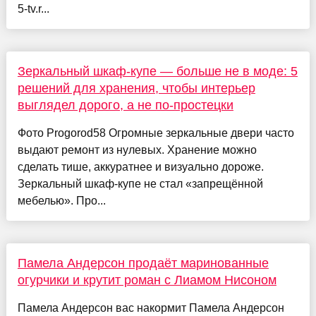
5-tv.r...
Зеркальный шкаф-купе — больше не в моде: 5
решений для хранения, чтобы интерьер
выглядел дорого, а не по-простецки
Фото Progorod58 Огромные зеркальные двери часто
выдают ремонт из нулевых. Хранение можно
сделать тише, аккуратнее и визуально дороже.
Зеркальный шкаф-купе не стал «запрещённой
мебелью». Про...
Памела Андерсон продаёт маринованные
огурчики и крутит роман с Лиамом Нисоном
Памела Андерсон вас накормит Памела Андерсон