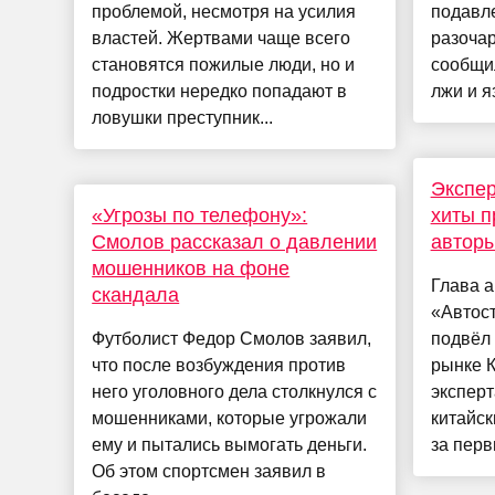
проблемой, несмотря на усилия
подавл
властей. Жертвами чаще всего
разочар
становятся пожилые люди, но и
сообщи
подростки нередко попадают в
лжи и я
ловушки преступник...
Экспер
«Угрозы по телефону»:
хиты п
Смолов рассказал о давлении
автор
мошенников на фоне
Глава а
скандала
«Автос
Футболист Федор Смолов заявил,
подвёл 
что после возбуждения против
рынке 
него уголовного дела столкнулся с
эксперт
мошенниками, которые угрожали
китайск
ему и пытались вымогать деньги.
за перв
Об этом спортсмен заявил в