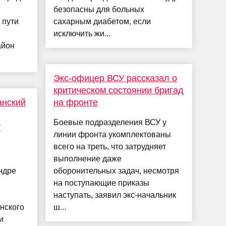
безопасны для больных
 пути
сахарным диабетом, если
исключить жи...
айон
Экс-офицер ВСУ рассказал о
критическом состоянии бригад
анский
на фронте
Боевые подразделения ВСУ у
у
линии фронта укомплектованы
всего на треть, что затрудняет
и
выполнение даже
ндре
оборонительных задач, несмотря
на поступающие приказы
наступать, заявил экс-начальник
нского
ш...
и