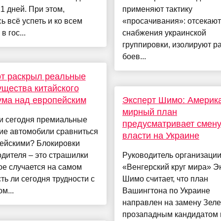
1 дней. При этом,
применяют тактику
ь всё успеть и ко всем
«просачивания»: отсекают
в гос...
снабжения украинской
группировки, изолируют р
боев...
т раскрыл реальные
щества китайского
ма над европейским
Эксперт Шимо: Америк
мирный план
ли сегодня премиальные
предусматривает смен
ие автомобили сравниться
власти на Украине
пейскими? Блокировки
дителя – это страшилки
Руководитель организаци
ое случается на самом
«Венгерский круг мира» Э
сть ли сегодня трудности с
Шимо считает, что план
м...
Вашингтона по Украине
направлен на замену Зеле
прозападным кандидатом 