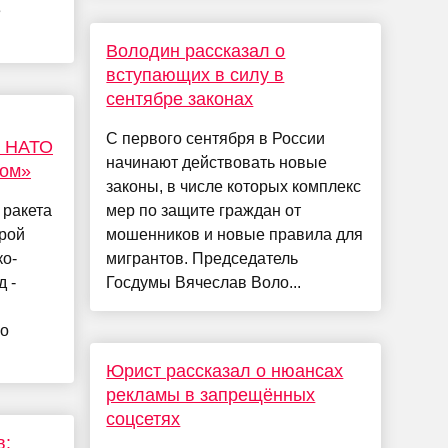
е
Володин рассказал о
вступающих в силу в
сентябре законах
С первого сентября в России
х НАТО
начинают действовать новые
ном»
законы, в числе которых комплекс
 ракета
мер по защите граждан от
рой
мошенников и новые правила для
ко-
мигрантов. Председатель
 -
Госдумы Вячеслав Воло...
но
Юрист рассказал о нюансах
рекламы в запрещённых
соцсетях
в: