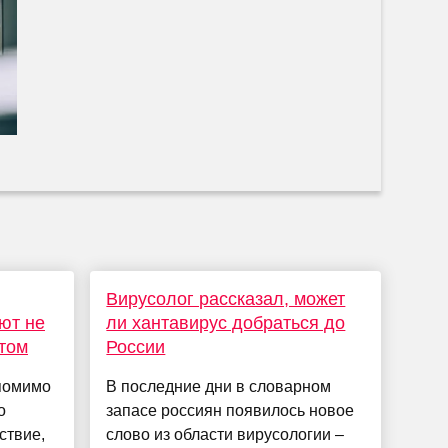
Вирусолог рассказал, может
ют не
ли хантавирус добраться до
том
России
 помимо
В последние дни в словарном
о
запасе россиян появилось новое
ствие,
слово из области вирусологии –