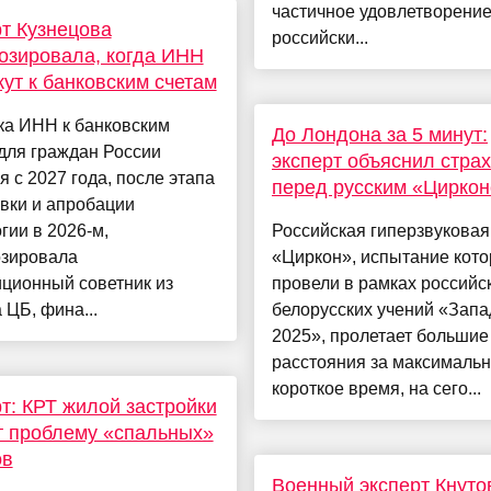
частичное удовлетворени
т Кузнецова
российски...
озировала, когда ИНН
ут к банковским счетам
ка ИНН к банковским
До Лондона за 5 минут:
для граждан России
эксперт объяснил стра
я с 2027 года, после этапа
перед русским «Цирко
вки и апробации
гии в 2026-м,
Российская гиперзвуковая
озировала
«Циркон», испытание кото
ционный советник из
провели в рамках российс
 ЦБ, фина...
белорусских учений «Запад
2025», пролетает большие
расстояния за максималь
короткое время, на сего...
т: КРТ жилой застройки
 проблему «спальных»
ов
Военный эксперт Кнуто