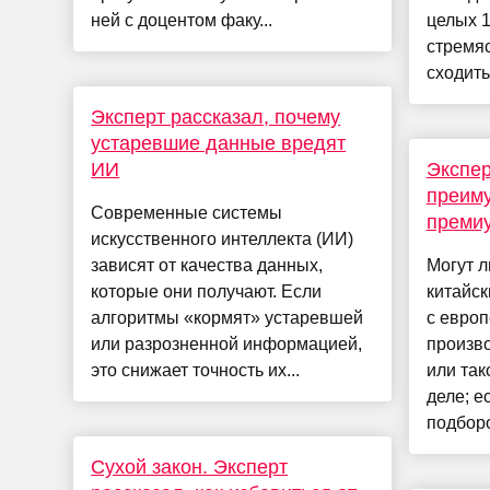
ней с доцентом факу...
целых 1
стремяс
сходить 
Эксперт рассказал, почему
устаревшие данные вредят
ИИ
Экспер
преиму
Современные системы
премиу
искусственного интеллекта (ИИ)
зависят от качества данных,
Могут 
которые они получают. Если
китайск
алгоритмы «кормят» устаревшей
с евро
или разрозненной информацией,
произво
это снижает точность их...
или так
деле; е
подборо
Сухой закон. Эксперт