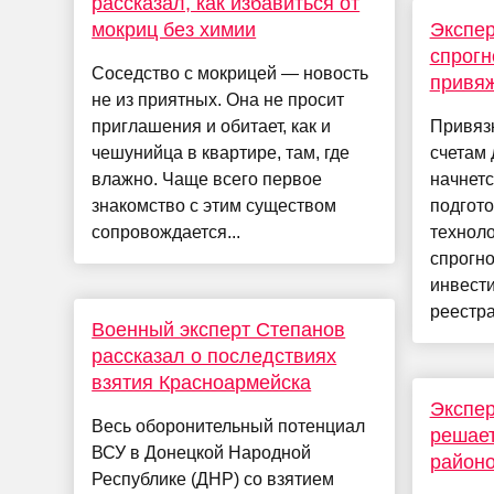
рассказал, как избавиться от
мокриц без химии
Экспер
спрогн
Соседство с мокрицей — новость
привяж
не из приятных. Она не просит
приглашения и обитает, как и
Привяз
чешунийца в квартире, там, где
счетам 
влажно. Чаще всего первое
начнетс
знакомство с этим существом
подгото
сопровождается...
техноло
спрогн
инвести
реестра
Военный эксперт Степанов
рассказал о последствиях
взятия Красноармейска
Экспер
Весь оборонительный потенциал
решает
ВСУ в Донецкой Народной
район
Республике (ДНР) со взятием