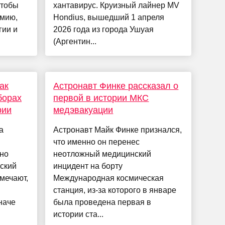
чтобы
хантавирус. Круизный лайнер MV
имию,
Hondius, вышедший 1 апреля
гии и
2026 года из города Ушуая
(Аргентин...
ак
Астронавт Финке рассказал о
борах
первой в истории МКС
рии
медэвакуации
а
Астронавт Майк Финке признался,
что именно он перенес
но
неотложный медицинский
ский
инцидент на борту
мечают,
Международная космическая
станция, из-за которого в январе
наче
была проведена первая в
истории ста...