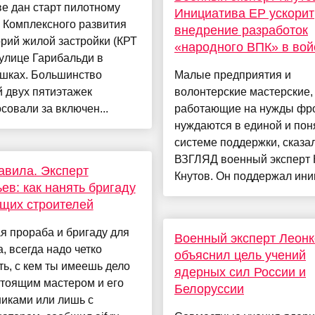
е дан старт пилотному
Инициатива ЕР ускорит
 Комплексного развития
внедрение разработок
рий жилой застройки (КРТ
«народного ВПК» в вой
улице Гарибальди в
шках. Большинство
Малые предприятия и
 двух пятиэтажек
волонтерские мастерские,
совали за включен...
работающие на нужды фро
нуждаются в единой и пон
системе поддержки, сказал
ВЗГЛЯД военный эксперт
авила. Эксперт
Кнутов. Он поддержал иниц
ев: как нанять бригаду
щих строителей
я прораба и бригаду для
Военный эксперт Леонк
, всегда надо четко
объяснил цель учений
ь, с кем ты имеешь дело
ядерных сил России и
стоящим мастером и его
Белоруссии
иками или лишь с