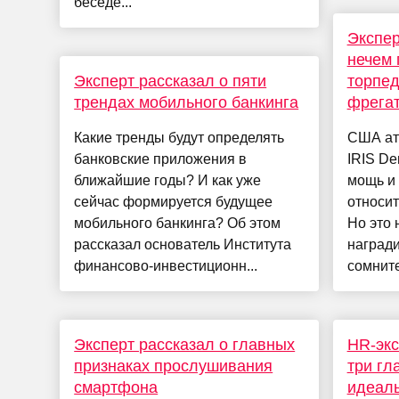
беседе...
Экспе
нечем 
Эксперт рассказал о пяти
торпед
трендах мобильного банкинга
фрега
Какие тренды будут определять
США ат
банковские приложения в
IRIS De
ближайшие годы? И как уже
мощь и 
сейчас формируется будущее
относит
мобильного банкинга? Об этом
Но это 
рассказал основатель Института
награди
финансово-инвестиционн...
сомните
Эксперт рассказал о главных
HR-экс
признаках прослушивания
три гл
смартфона
идеал