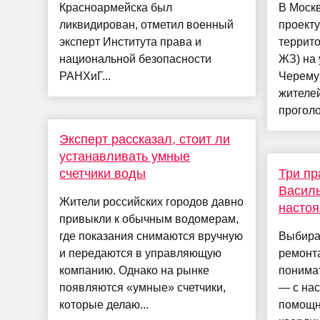
Красноармейска был
В Москв
ликвидирован, отметил военный
проекту
эксперт Института права и
террито
национальной безопасности
ЖЗ) на 
РАНХиГ...
Черему
жителей
проголо
Эксперт рассказал, стоит ли
устанавливать умные
счетчики воды
Три пр
Василь
Жители российских городов давно
настоя
привыкли к обычным водомерам,
где показания снимаются вручную
Выбира
и передаются в управляющую
ремонта
компанию. Однако на рынке
понимат
появляются «умные» счетчики,
— с на
которые делаю...
помощн