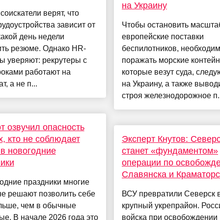
на Украину
соискатели верят, что
рудоустройства зависит от
Чтобы остановить масшт
 какой день недели
европейские поставки
ть резюме. Однако HR-
беспилотников, необходи
ы уверяют: рекрутеры с
поражать морские контей
роками работают на
которые везут суда, след
т, а не п...
на Украину, а также вывод
строя железнодорожное п..
т озвучил опасность
х, кто не соблюдает
Эксперт Кнутов: Север
в новогодние
станет «фундаментом»
ики
операции по освобожд
Славянска и Краматорс
одние праздники многие
не решают позволить себе
ВСУ превратили Северск 
льше, чем в обычные
крупный укрепрайон. Росс
е. В начале 2026 года это
войска при освобождении 