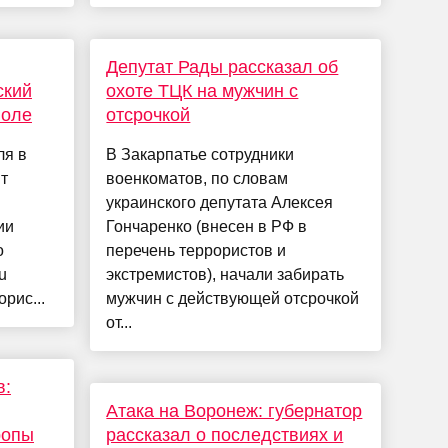
Депутат Рады рассказал об
ский
охоте ТЦК на мужчин с
поле
отсрочкой
ля в
В Закарпатье сотрудники
т
военкоматов, по словам
украинского депутата Алексея
ии
Гончаренко (внесен в РФ в
о
перечень террористов и
u
экстремистов), начали забирать
рис...
мужчин с действующей отсрочкой
от...
в:
Атака на Воронеж: губернатор
ропы
рассказал о последствиях и