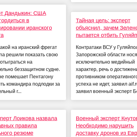
рт Дандыкин: США
гордиться в
Тайная цель: эксперт
ировании иранского
объяснил, зачем Зелен
та
пытается отбить Гуляй
акой на иранский фрегат
Контратаки ВСУ у Гуляйпо
na решили показать свою
Запорожской области нося
отыграться на
исключительно медийный
ельно беззащитном судне.
характер, речь о достижен
не помешает Пентагону
противником оперативног
ть командира подлодки за
успеха не идет, заявил aif.r
льный г...
заявил военный эксперт Бо
перт Лоикова назвала
Военный эксперт Кнуто
авных правила
Необходимо нарушить
ьного резюме
доставку дронов из Ев