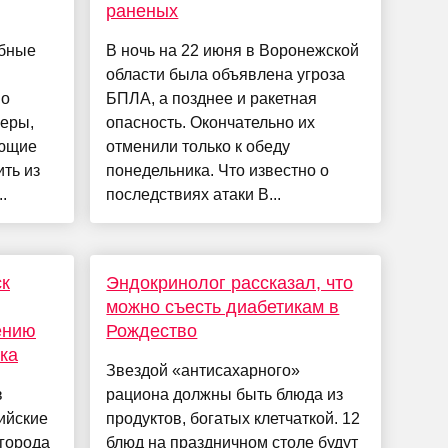
раненых
абные
В ночь на 22 июня в Воронежской
области была объявлена угроза
мо
БПЛА, а позднее и ракетная
неры,
опасность. Окончательно их
ующие
отменили только к обеду
ить из
понедельника. Что известно о
.
последствиях атаки В...
ск
Эндокринолог рассказал, что
можно съесть диабетикам в
ению
Рождество
ка
Звездой «антисахарного»
в
рациона должны быть блюда из
ийские
продуктов, богатых клетчаткой. 12
города
блюд на праздничном столе будут