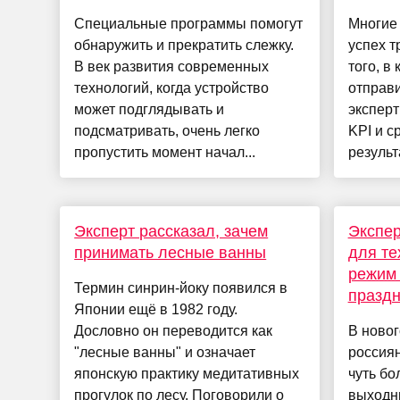
Специальные программы помогут
Многие 
обнаружить и прекратить слежку.
успех т
В век развития современных
того, в
технологий, когда устройство
отправи
может подглядывать и
эксперт
подсматривать, очень легко
KPI и с
пропустить момент начал...
результа
Эксперт рассказал, зачем
Экспер
принимать лесные ванны
для те
режим 
Термин синрин-йоку появился в
праздн
Японии ещё в 1982 году.
Дословно он переводится как
В новог
"лесные ванны" и означает
россия
японскую практику медитативных
чуть бо
прогулок по лесу. Поговорили о
выходны