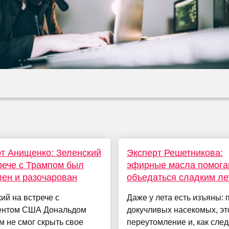
т Анищенко: Зеленский
Эксперт Решетникова:
рече с Трампом был
эфирные масла помога
ен и разочарован
объедаться сладким ле
ий на встрече с
Даже у лета есть изъяны:
ентом США Дональдом
докучливых насекомых, эт
 не смог скрыть свое
переутомление и, как след