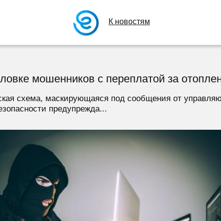
К новостям
уловке мошенников с переплатой за отопле
кая схема, маскирующаяся под сообщения от управляю
езопасности предупрежда...