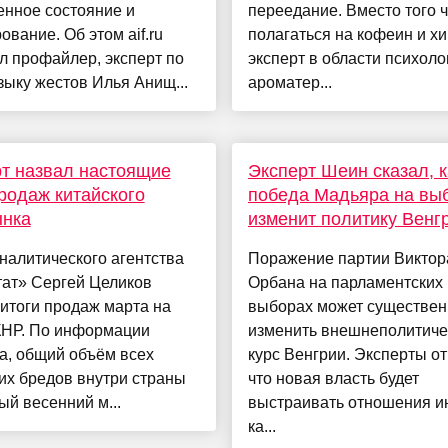
енное состояние и
переедание. Вместо того 
ование. Об этом aif.ru
полагаться на кофеин и х
л профайлер, эксперт по
эксперт в области психоло
зыку жестов Илья Анищ...
ароматер...
т назвал настоящие
Эксперт Шеин сказал, к
родаж китайского
победа Мадьяра на вы
ынка
изменит политику Венг
налитического агентства
Поражение партии Виктор
тат» Сергей Целиков
Орбана на парламентских
итоги продаж марта на
выборах может существен
КНР. По информации
изменить внешнеполитиче
а, общий объём всех
курс Венгрии. Эксперты от
их бредов внутри страны
что новая власть будет
ый весенний м...
выстраивать отношения и
ка...