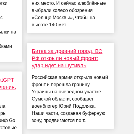
тки
них место. И сейчас влюблённые
выбрали колесо обозрения
 с
«Солнце Москвы», чтобы на
высоте 140 мет...
ылки на
бками
Битва за древний город. ВС
РФ открыли новый фронт:
удар идет на Путивль
Российская армия открыла новый
atGPT
фронт и перешла границу
ления,
Украины на очередном участке
Сумской области, сообщает
ила
военблогер Юрий Подоляка.
ерь
Наши части, создавая буферную
ариф Go
зону, продвигаются по т...
кстовые