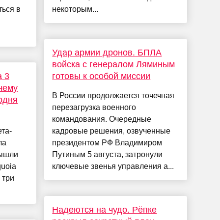
ться в
некоторым...
Удар армии дронов. БПЛА
войска с генералом Ляминым
а 3
готовы к особой миссии
чему
В России продолжается точечная
одня
перезагрузка военного
командования. Очередные
та-
кадровые решения, озвученные
ла
президентом РФ Владимиром
вышли
Путиным 5 августа, затронули
uoia
ключевые звенья управления а...
е три
Надеются на чудо. Рёпке