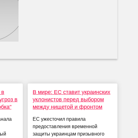
 в
В мире: ЕС ставит украинских
угроз в
уклонистов перед выбором
обка"
между нищетой и фронтом
анала
ЕС ужесточил правила
предоставления временной
ный
защиты украинцам призывного