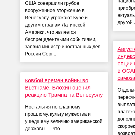
национ
США совершили грубое
приобр
вооруженное вторжение в
актуаль
Венесуэлу, угрожают Кубе и
другой .
другим странам Латинской
Америки, что является
беспрецедентными событиями,
заявил министр иностранных дел
Август
России Серг...
индекс
опции 
в ОСАГ
самоз
Ковбой времен войны во
Вьетнаме. Блохин оценил
Отдельн
реакцию Трампа на Венесуэлу
пересч
выплат
Ностальгия по славному
платежн
прошлому, культу мужества и
дополн
ушедшему величию американской
скорре
державы — что
возврат