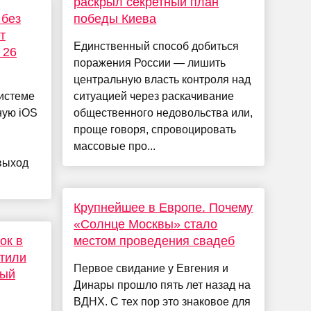
раскрыл секретный план
 без
победы Киева
т
Единственный способ добиться
 26
поражения России — лишить
центральную власть контроля над
истеме
ситуацией через раскачивание
ную iOS
общественного недовольства или,
проще говоря, спровоцировать
массовые про...
выход
Крупнейшее в Европе. Почему
«Солнце Москвы» стало
ок в
местом проведения свадеб
атили
Первое свидание у Евгения и
вый
Динары прошло пять лет назад на
ВДНХ. С тех пор это знаковое для