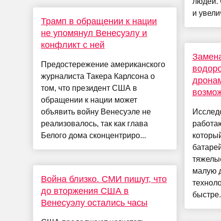
людей.
и увели
Трамп в обращении к нации
не упомянул Венесуэлу и
конфликт с ней
Замена
Предостережение американского
водоро
журналиста Такера Карлсона о
дрона
том, что президент США в
возмо
обращении к нации может
объявить войну Венесуэле не
Исследо
реализовалось, так как глава
работа
Белого дома сконцентриро...
который
батаре
тяжелы
малую д
Война близко. СМИ пишут, что
технол
до вторжения США в
быстре.
Венесуэлу остались часы