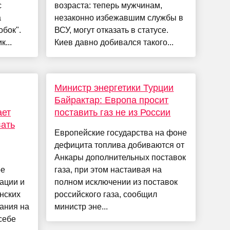
с
возраста: теперь мужчинам,
а
незаконно избежавшим службы в
обок".
ВСУ, могут отказать в статусе.
...
Киев давно добивался такого...
Министр энергетики Турции
Байрактар: Европа просит
ает
поставить газ не из России
вать
Европейские государства на фоне
дефицита топлива добиваются от
я
Анкары дополнительных поставок
ое
газа, при этом настаивая на
ации и
полном исключении из поставок
нских
российского газа, сообщил
ания на
министр эне...
себе