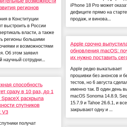
нительные возможности
iPhone 18 Pro может оказа
звития регионов
дефиците прямо на старте
ния в Конституции
продаж, и винова...
т выстроить в России
вертикаль власти, а также
ть регионы большими
Apple срочно выпустил
очиями и возможностями
обновления macOS: по
я. Об этом заявил
их нужно поставить сег
 научный сотрудни...
Apple редко выкатывает
прошивки без анонсов и бе
тестов, но 6 августа сдела
кная способность
именно так. В один день 
ет сразу в 10 раз, до 1
macOS Sonoma 14.8.9, Seq
. SpaceX раскрыла
15.7.9 и Tahoe 26.6.1, и вс
ности спутников
закрывают одну и ...
k V3
спутники получат