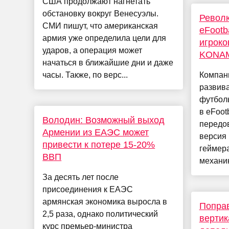
США продолжают нагнетать
обстановку вокруг Венесуэлы.
Револ
СМИ пишут, что американская
eFootb
армия уже определила цели для
игроко
ударов, а операция может
KONA
начаться в ближайшие дни и даже
часы. Также, по верс...
Компан
развив
футбол
в eFoot
Володин: Возможный выход
передо
Армении из ЕАЭС может
версия 
привести к потере 15-20%
геймер
ВВП
механик
За десять лет после
присоединения к ЕАЭС
армянская экономика выросла в
Поправ
2,5 раза, однако политический
вертик
курс премьер-министра