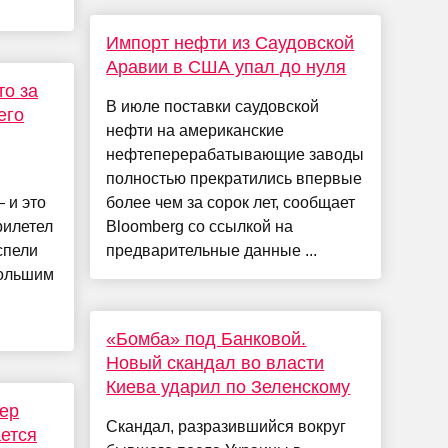
Импорт нефти из Саудовской
Аравии в США упал до нуля
то за
В июле поставки саудовской
его
нефти на американские
нефтеперерабатывающие заводы
полностью прекратились впервые
 и это
более чем за сорок лет, сообщает
рилетел
Bloomberg со ссылкой на
спели
предварительные данные ...
большим
«Бомба» под Банковой.
Новый скандал во власти
Киева ударил по Зеленскому
ер
Скандал, разразившийся вокруг
ается