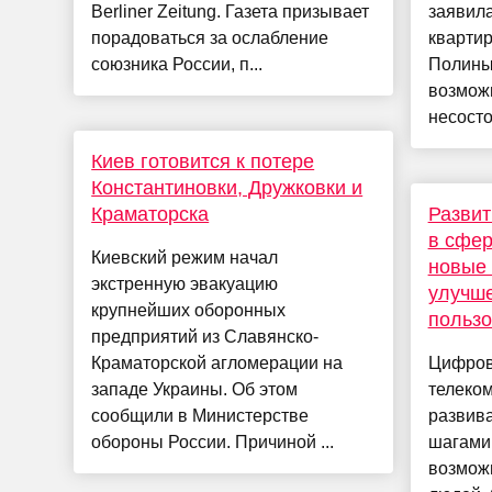
Berliner Zeitung. Газета призывает
заявила
порадоваться за ослабление
кварти
союзника России, п...
Полины
возможн
несосто
Киев готовится к потере
Константиновки, Дружковки и
Краматорска
Развит
в сфер
Киевский режим начал
новые 
экстренную эвакуацию
улучш
крупнейших оборонных
пользо
предприятий из Славянско-
Краматорской агломерации на
Цифров
западе Украины. Об этом
телеко
сообщили в Министерстве
развив
обороны России. Причиной ...
шагами
возможн