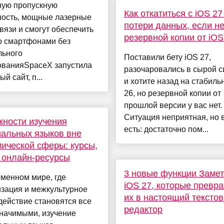
ную пропускную
Как откатиться с iOS 27
ность, мощные лазерные
потери данных, если не
вязи и смогут обеспечить
резервной копии от iOS
о смартфонами без
льного
Поставили бету iOS 27,
ованияSpaceX запустила
разочаровались в сырой с
й сайт, п...
и хотите назад на стабиль
26, но резервной копии от
прошлой версии у вас нет.
Ситуация неприятная, но 
ности изучения
есть: достаточно пом...
альных языков вне
ической сферы: курсы,
 онлайн-ресурсы
3 новые функции Замет
менном мире, где
iOS 27, которые превр
зация и межкультурное
их в настоящий тексто
ействие становятся все
редактор
значимыми, изучение