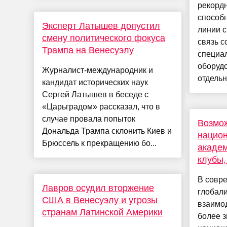
рекорд
способ
Эксперт Латышев допустил
линии с
смену политического фокуса
связь с
Трампа на Венесуэлу
специа
оборуд
Журналист-международник и
отдельны
кандидат исторических наук
Сергей Латышев в беседе с
«Царьградом» рассказал, что в
случае провала попыток
Возмож
Дональда Трампа склонить Киев и
национ
Брюссель к прекращению бо...
академ
клубы,
В совре
Лавров осудил вторжение
глобали
США в Венесуэлу и угрозы
взаимод
странам Латинской Америки
более 