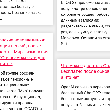
альных языков
В iOS 27 приложение Заме
етает все большую
получило три обновления,
ность. Познание языка
которые упрощают работу
..
длинными записями:
разделительные линии, сс
разделы и умную вставку
Markdown. Оставим за ско
овские нововведения:
Siri ...
ация пенсий, новые
карты "Мир", изменения
О и возможности для
анятых
Что можно делать в Ch
бесплатно после обнов
ой группе россиян
а что нет
итают пенсионные
ы, национальная
OpenAI серьезно перекро
ая карта "Мир" получит
бесплатный ChatGPT: теп
ительный функционал,
бесплатные аккаунты и т
ктируются правила
получают безлимитные те
а средств по ОСАГО, а