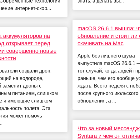
 Современные технологии
знать, а делать вы...
чение интернет-скор...
macOS 26.6.1 вышла: ч
 аккумуляторов на
обновление и стоит ли 
д открывает перед
скачивать на Mac
ми совершенно новые
Apple без лишнего шума
жности
выпустила macOS 26.6.1 —
ватели создали дрон,
тот случай, когда апдейт п
ющий на водороде,
раньше, чем его вообще у
 заменит дроны с
ждать. Всего неделя с не
йным питанием, слишком
после крупного июльского
е и имеющие слишком
обновления, а ...
альность полета. Эта
огия может помочь
..
Что за новый мессендж
Syntara и чем он отлич