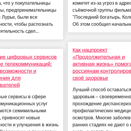
, что у покупательницы
комитет из-за угроз в адре
ры, предпринимательницы
съёмочной группы фильм
 Лурье, были все
"Последний богатырь. Кол
ости, чтобы распознать
Об этом сообщил начальник
ятельность сдел...
Как нацпроект
ие цифровых сервисов
«Продолжительная и
е телекоммуникаций:
активная жизнь» помог
возможности и
россиянам контролиро
ения для
своё здоровье
вателей
Лучший способ оставатьс
ые сервисы в сфере
здоровым – своевременн
ммуникационных услуг
прохождение диспансериз
аются семимильными
профилактических медици
, привносят новые
осмотров. Многие заболев
ости и улучшения в жизнь
ранних стадиях не дают о 