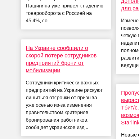
допол
Пашиняна уже привёл к падению
для ра
товарооборота с Россией на
45,4%, со...
Измене
позволя
четкую 
надели
На Украине сообщили о
полном
скорой потере сотрудников
развити
предприятий брони от
ведущий
мобилизации
Сотрудники критически важных
предприятий на Украине рискуют
Пропус
лишиться отсрочки от призыва
выраст
уже осенью из-за изменения
Тбит/с
правительством критериев
возмож
бронирования работников,
Starlin
сообщает украинское изд...
Новые 