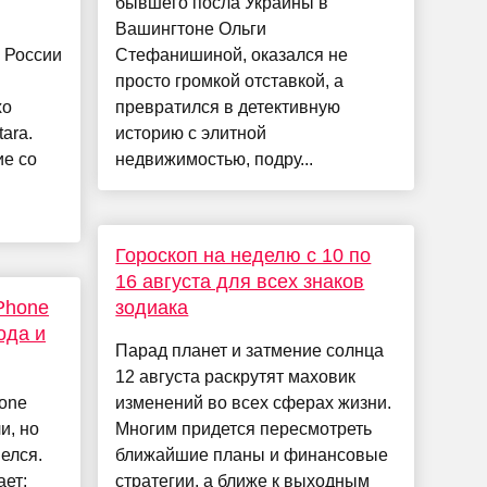
бывшего посла Украины в
Вашингтоне Ольги
 России
Стефанишиной, оказался не
просто громкой отставкой, а
хо
превратился в детективную
ara.
историю с элитной
ие со
недвижимостью, подру...
Гороскоп на неделю с 10 по
16 августа для всех знаков
Phone
зодиака
ода и
Парад планет и затмение солнца
12 августа раскрутят маховик
one
изменений во всех сферах жизни.
и, но
Многим придется пересмотреть
елся.
ближайшие планы и финансовые
ет:
стратегии, а ближе к выходным