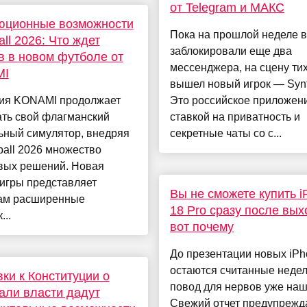
от Telegram и МАКС
юционные возможности
Пока на прошлой неделе в
all 2026: Что ждет
заблокировали еще два
в в новом футболе от
мессенджера, на сцену ти
MI
вышел новый игрок — Synt
ия KONAMI продолжает
Это российское приложен
ать свой флагманский
ставкой на приватность и
ьный симулятор, внедряя
секретные чаты со с...
ball 2026 множество
вых решений. Новая
игры представляет
Вы не сможете купить i
ам расширенные
18 Pro сразу после вых
...
вот почему
До презентации новых iPh
остаются считанные недел
ки к Конституции о
повод для нервов уже наш
али власти дадут
Свежий отчет предупрежда