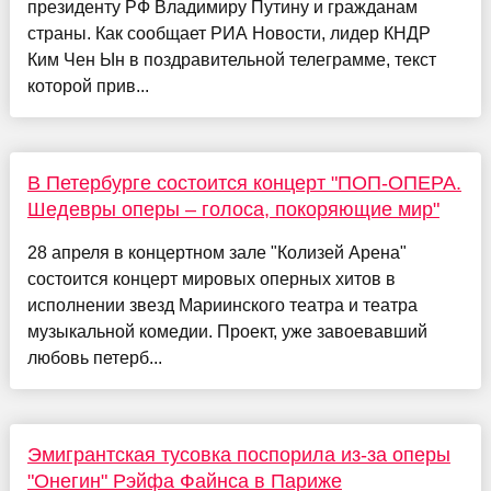
президенту РФ Владимиру Путину и гражданам
страны. Как сообщает РИА Новости, лидер КНДР
Ким Чен Ын в поздравительной телеграмме, текст
которой прив...
В Петербурге состоится концерт "ПОП-ОПЕРА.
Шедевры оперы – голоса, покоряющие мир"
28 апреля в концертном зале "Колизей Арена"
состоится концерт мировых оперных хитов в
исполнении звезд Мариинского театра и театра
музыкальной комедии. Проект, уже завоевавший
любовь петерб...
Эмигрантская тусовка поспорила из-за оперы
"Онегин" Рэйфа Файнса в Париже