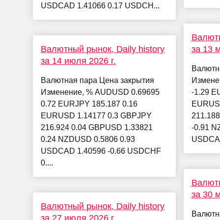
USDCAD 1.41066 0.17 USDCH...
Валютн
Валютный рынок, Daily history
за 13 м
за 14 июля 2026 г.
Валютн
Валютная пара Цена закрытия
Измене
Изменение, % AUDUSD 0.69695
-1.29 E
0.72 EURJPY 185.187 0.16
EURUSD
EURUSD 1.14177 0.3 GBPJPY
211.188
216.924 0.04 GBPUSD 1.33821
-0.91 N
0.24 NZDUSD 0.5806 0.93
USDCAD 
USDCAD 1.40596 -0.66 USDCHF
0....
Валютн
за 30 м
Валютный рынок, Daily history
Валютн
за 27 июля 2026 г.