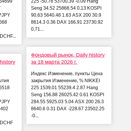
64699
225 -50.76 53700.39 -0.09 Hang
7
Seng 34.52 25868.54 0.13 KOSPI
PJPY
90.63 5640.48 1.63 ASX 200 30.9
668
8614.3 0.36 DAX 166.91 23730.92
7
0.71...
DCHF...
Фондовый рынок, Daily history
istory
за 18 марта 2026 г.
Индекс Изменение, пункты Цена
ытия
закрытия Изменение, % NIKKEI
6518
225 1539.01 55239.4 2.87 Hang
Seng 156.88 26025.42 0.61 KOSPI
PJPY
284.55 5925.03 5.04 ASX 200 26.3
2402
8640.6 0.31 DAX -228.67 23502.25
7
-0...
SDCHF