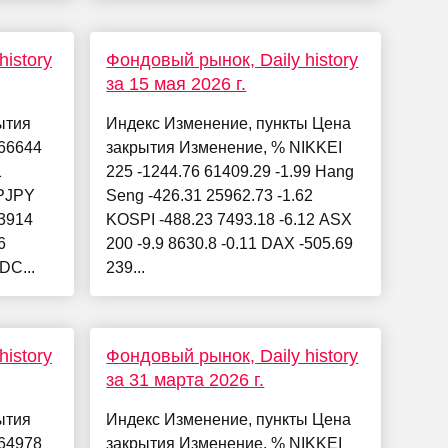
istory
Фондовый рынок, Daily history
за 15 мая 2026 г.
ытия
Индекс Изменение, пункты Цена
66644
закрытия Изменение, % NIKKEI
1
225 -1244.76 61409.29 -1.99 Hang
PJPY
Seng -426.31 25962.73 -1.62
3914
KOSPI -488.23 7493.18 -6.12 ASX
6
200 -9.9 8630.8 -0.11 DAX -505.69
DC...
239...
istory
Фондовый рынок, Daily history
за 31 марта 2026 г.
ытия
Индекс Изменение, пункты Цена
64978
закрытия Изменение, % NIKKEI