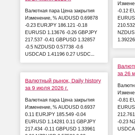
Измене
Валютная пара Цена закрытия
-0.12 E
Изменение, % AUDUSD 0.69878
EURUSD
-0.23 EURJPY 186.121 -0.18
210.532
EURUSD 1.13676 -0.26 GBPJPY
NZDUSD
217.537 -0.41 GBPUSD 1.32857
1.39226
-0.5 NZDUSD 0.57738 -0.6
USDCAD 1.41196 0.27 USDC...
Валютн
за 26 м
Валютный рынок, Daily history
Валютн
за 9 июля 2026 г.
Измене
Валютная пара Цена закрытия
-0.81 E
Изменение, % AUDUSD 0.6937
EURUSD
0.11 EURJPY 185.549 -0.04
212.761
EURUSD 1.14281 0.11 GBPJPY
-0.23 N
217.434 -0.11 GBPUSD 1.33961
USDCAD