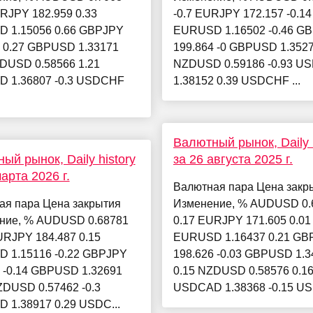
RJPY 182.959 0.33
-0.7 EURJPY 172.157 -0.14
 1.15056 0.66 GBPJPY
EURUSD 1.16502 -0.46 G
7 0.27 GBPUSD 1.33171
199.864 -0 GBPUSD 1.3527
ZDUSD 0.58566 1.21
NZDUSD 0.59186 -0.93 U
 1.36807 -0.3 USDCHF
1.38152 0.39 USDCHF ...
Валютный рынок, Daily h
ый рынок, Daily history
за 26 августа 2025 г.
арта 2026 г.
Валютная пара Цена закр
ая пара Цена закрытия
Изменение, % AUDUSD 0.
ние, % AUDUSD 0.68781
0.17 EURJPY 171.605 0.01
URJPY 184.487 0.15
EURUSD 1.16437 0.21 GB
 1.15116 -0.22 GBPJPY
198.626 -0.03 GBPUSD 1.3
 -0.14 GBPUSD 1.32691
0.15 NZDUSD 0.58576 0.1
ZDUSD 0.57462 -0.3
USDCAD 1.38368 -0.15 US
 1.38917 0.29 USDC...