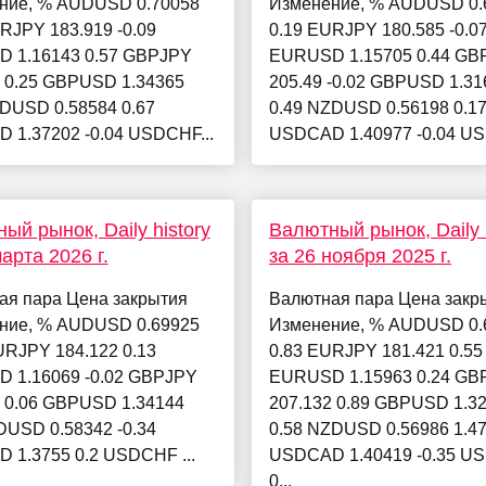
ние, % AUDUSD 0.70058
Изменение, % AUDUSD 0.
RJPY 183.919 -0.09
0.19 EURJPY 180.585 -0.0
 1.16143 0.57 GBPJPY
EURUSD 1.15705 0.44 GB
6 0.25 GBPUSD 1.34365
205.49 -0.02 GBPUSD 1.31
ZDUSD 0.58584 0.67
0.49 NZDUSD 0.56198 0.1
 1.37202 -0.04 USDCHF...
USDCAD 1.40977 -0.04 US
ый рынок, Daily history
Валютный рынок, Daily h
арта 2026 г.
за 26 ноября 2025 г.
ая пара Цена закрытия
Валютная пара Цена закр
ние, % AUDUSD 0.69925
Изменение, % AUDUSD 0.
URJPY 184.122 0.13
0.83 EURJPY 181.421 0.55
 1.16069 -0.02 GBPJPY
EURUSD 1.15963 0.24 GB
4 0.06 GBPUSD 1.34144
207.132 0.89 GBPUSD 1.3
DUSD 0.58342 -0.34
0.58 NZDUSD 0.56986 1.4
 1.3755 0.2 USDCHF ...
USDCAD 1.40419 -0.35 U
0...