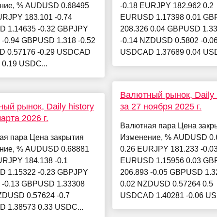
ние, % AUDUSD 0.68495
-0.18 EURJPY 182.962 0.2
URJPY 183.101 -0.74
EURUSD 1.17398 0.01 GB
 1.14635 -0.32 GBPJPY
208.326 0.04 GBPUSD 1.3
 -0.94 GBPUSD 1.318 -0.52
-0.14 NZDUSD 0.5802 -0.0
 0.57176 -0.29 USDCAD
USDCAD 1.37689 0.04 USD
 0.19 USDC...
Валютный рынок, Daily h
ый рынок, Daily history
за 27 ноября 2025 г.
арта 2026 г.
Валютная пара Цена закр
ая пара Цена закрытия
Изменение, % AUDUSD 0.
ние, % AUDUSD 0.68881
0.26 EURJPY 181.233 -0.0
URJPY 184.138 -0.1
EURUSD 1.15956 0.03 GB
 1.15322 -0.23 GBPJPY
206.893 -0.05 GBPUSD 1.3
 -0.13 GBPUSD 1.33308
0.02 NZDUSD 0.57264 0.5
ZDUSD 0.57624 -0.7
USDCAD 1.40281 -0.06 US
 1.38573 0.33 USDC...