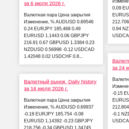
Измене
за 6 июля 2026 г.
0.09 EU
Валютная пара Цена закрытия
EURUSD
Изменение, % AUDUSD 0.69546
212.70
0.24 EURJPY 185.468 0.49
0.94 N
EURUSD 1.1443 0.06 GBPJPY
USDCAD
216.91 0.67 GBPUSD 1.3384 0.23
NZDUSD 0.56998 -0.12 USDCAD
1.42048 0.02 USDCHF 0.8...
Валютн
за 24 м
Валютн
Валютный рынок, Daily history
Измене
за 16 июля 2026 г.
-0.15 E
Валютная пара Цена закрытия
EURUSD
Изменение, % AUDUSD 0.69937
212.80
-0.18 EURJPY 185.754 -0.08
-0.1 NZ
EURUSD 1.14392 -0.23 GBPJPY
USDCAD
218.756 -0.34 GBPUSD 1.34745