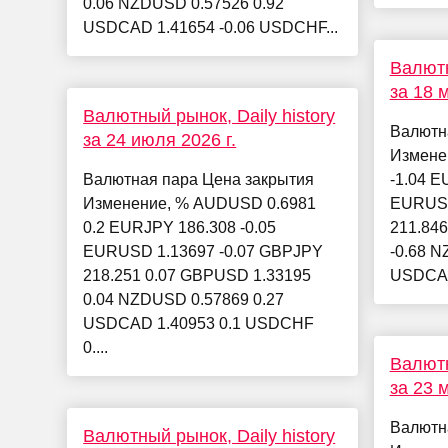
0.06 NZDUSD 0.57526 0.92
USDCAD 1.41654 -0.06 USDCHF...
Валютн
за 18 м
Валютный рынок, Daily history
Валютн
за 24 июля 2026 г.
Измене
Валютная пара Цена закрытия
-1.04 E
Изменение, % AUDUSD 0.6981
EURUSD
0.2 EURJPY 186.308 -0.05
211.846
EURUSD 1.13697 -0.07 GBPJPY
-0.68 N
218.251 0.07 GBPUSD 1.33195
USDCAD
0.04 NZDUSD 0.57869 0.27
USDCAD 1.40953 0.1 USDCHF
0....
Валютн
за 23 м
Валютн
Валютный рынок, Daily history