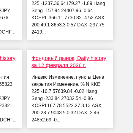
225 -1237.36 64179.27 -1.89 Hang
PJPY
Seng -157.94 24407.96 -0.64
3676
KOSPI -366.11 7730.82 -4.52 ASX
6
200 49.1 8653.3 0.57 DAX -237.75
CHF ...
2419...
istory
Фондовый рынок, Daily history
за 12 февраля 2026 г.
ытия
Индекс Изменение, пункты Цена
65323
закрытия Изменение, % NIKKEI
3
225 -10.7 57639.84 -0.02 Hang
PJPY
Seng -233.84 27032.54 -0.86
2382
KOSPI 167.78 5522.27 3.13 ASX
200 28.7 9043.5 0.32 DAX -3.46
DCHF...
24852.69 -0...