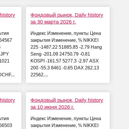
istory
Фондовый рынок, Daily history
за 30 марта 2026 г.
ытия
Индекс Изменение, пункты Цена
64567
закрытия Изменение, % NIKKEI
6
225 -1487.22 51885.85 -2.79 Hang
PJPY
Seng -201.09 24750.79 -0.81
1021
KOSPI -161.57 5277.3 -2.97 ASX
7
200 -55.3 8461 -0.65 DAX 262.13
CHF...
22562....
istory
Фондовый рынок, Daily history
за 10 июня 2026 г.
ытия
Индекс Изменение, пункты Цена
66503
закрытия Изменение, % NIKKEI