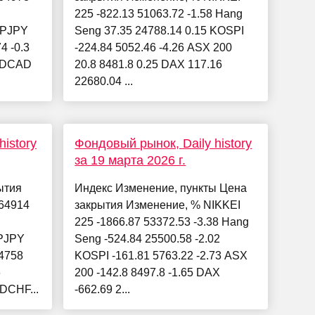
225 -822.13 51063.72 -1.58 Hang
BPJPY
Seng 37.35 24788.14 0.15 KOSPI
4 -0.3
-224.84 5052.46 -4.26 ASX 200
SDCAD
20.8 8481.8 0.25 DAX 117.16
22680.04 ...
istory
Фондовый рынок, Daily history
за 19 марта 2026 г.
ытия
Индекс Изменение, пункты Цена
64914
закрытия Изменение, % NIKKEI
225 -1866.87 53372.53 -3.38 Hang
PJPY
Seng -524.84 25500.58 -2.02
4758
KOSPI -161.81 5763.22 -2.73 ASX
6
200 -142.8 8497.8 -1.65 DAX
DCHF...
-662.69 2...