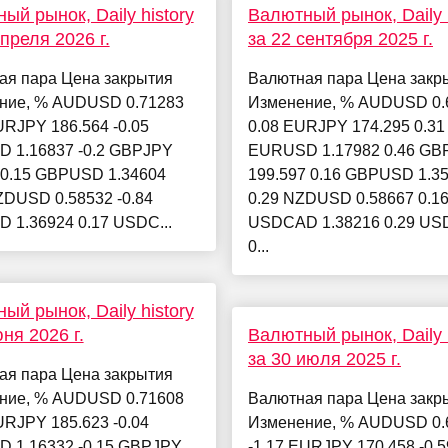
ый рынок, Daily history
Валютный рынок, Daily h
апреля 2026 г.
за 22 сентября 2025 г.
ая пара Цена закрытия
Валютная пара Цена закр
ние, % AUDUSD 0.71283
Изменение, % AUDUSD 0.
URJPY 186.564 -0.05
0.08 EURJPY 174.295 0.31
 1.16837 -0.2 GBPJPY
EURUSD 1.17982 0.46 GB
-0.15 GBPUSD 1.34604
199.597 0.16 GBPUSD 1.3
ZDUSD 0.58532 -0.84
0.29 NZDUSD 0.58667 0.1
 1.36924 0.17 USDC...
USDCAD 1.38216 0.29 U
0...
ый рынок, Daily history
юня 2026 г.
Валютный рынок, Daily h
за 30 июля 2025 г.
ая пара Цена закрытия
ние, % AUDUSD 0.71608
Валютная пара Цена закр
URJPY 185.623 -0.04
Изменение, % AUDUSD 0.
 1.16332 -0.15 GBPJPY
-1.17 EURJPY 170.458 -0.5