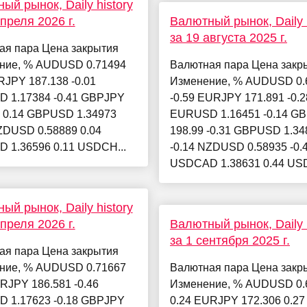
ый рынок, Daily history
апреля 2026 г.
Валютный рынок, Daily h
за 19 августа 2025 г.
ая пара Цена закрытия
ние, % AUDUSD 0.71494
Валютная пара Цена закр
RJPY 187.138 -0.01
Изменение, % AUDUSD 0.
 1.17384 -0.41 GBPJPY
-0.59 EURJPY 171.891 -0.2
6 0.14 GBPUSD 1.34973
EURUSD 1.16451 -0.14 G
ZDUSD 0.58889 0.04
198.99 -0.31 GBPUSD 1.34
 1.36596 0.11 USDCH...
-0.14 NZDUSD 0.58935 -0.
USDCAD 1.38631 0.44 USD
ый рынок, Daily history
апреля 2026 г.
Валютный рынок, Daily h
за 1 сентября 2025 г.
ая пара Цена закрытия
ние, % AUDUSD 0.71667
Валютная пара Цена закр
RJPY 186.581 -0.46
Изменение, % AUDUSD 0.
 1.17623 -0.18 GBPJPY
0.24 EURJPY 172.306 0.27