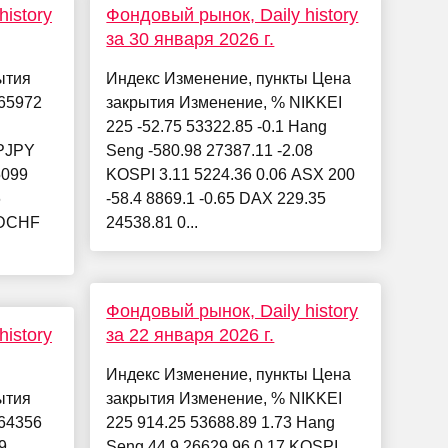
istory
Фондовый рынок, Daily history
за 30 января 2026 г.
ытия
Индекс Изменение, пункты Цена
65972
закрытия Изменение, % NIKKEI
225 -52.75 53322.85 -0.1 Hang
PJPY
Seng -580.98 27387.11 -2.08
5099
KOSPI 3.11 5224.36 0.06 ASX 200
6
-58.4 8869.1 -0.65 DAX 229.35
SDCHF
24538.81 0...
Фондовый рынок, Daily history
istory
за 22 января 2026 г.
Индекс Изменение, пункты Цена
ытия
закрытия Изменение, % NIKKEI
64356
225 914.25 53688.89 1.73 Hang
9
Seng 44.9 26629.96 0.17 KOSPI