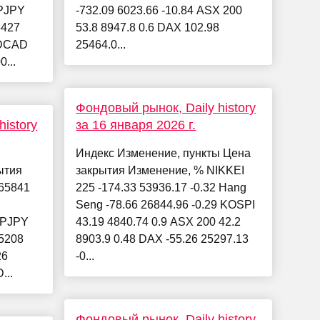
PJPY
-732.09 6023.66 -10.84 ASX 200
5427
53.8 8947.8 0.6 DAX 102.98
SDCAD
25464.0...
...
Фондовый рынок, Daily history
istory
за 16 января 2026 г.
Индекс Изменение, пункты Цена
ытия
закрытия Изменение, % NIKKEI
65841
225 -174.33 53936.17 -0.32 Hang
Seng -78.66 26844.96 -0.29 KOSPI
BPJPY
43.19 4840.74 0.9 ASX 200 42.2
5208
8903.9 0.48 DAX -55.26 25297.13
26
-0...
...
Фондовый рынок, Daily history