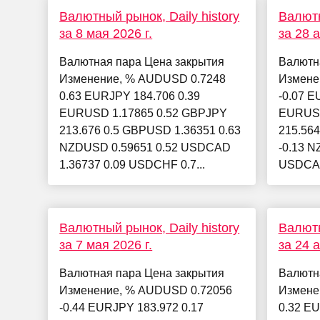
Валютный рынок, Daily history
Валютн
за 8 мая 2026 г.
за 28 
Валютная пара Цена закрытия
Валютн
Изменение, % AUDUSD 0.7248
Измене
0.63 EURJPY 184.706 0.39
-0.07 E
EURUSD 1.17865 0.52 GBPJPY
EURUSD
213.676 0.5 GBPUSD 1.36351 0.63
215.564
NZDUSD 0.59651 0.52 USDCAD
-0.13 N
1.36737 0.09 USDCHF 0.7...
USDCAD
Валютный рынок, Daily history
Валютн
за 7 мая 2026 г.
за 24 
Валютная пара Цена закрытия
Валютн
Изменение, % AUDUSD 0.72056
Измене
-0.44 EURJPY 183.972 0.17
0.32 EU