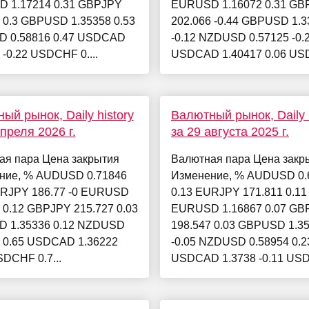
 1.17214 0.31 GBPJPY
EURUSD 1.16072 0.31 GB
 0.3 GBPUSD 1.35358 0.53
202.066 -0.44 GBPUSD 1.3
 0.58816 0.47 USDCAD
-0.12 NZDUSD 0.57125 -0.
 -0.22 USDCHF 0....
USDCAD 1.40417 0.06 USD
ый рынок, Daily history
Валютный рынок, Daily h
апреля 2026 г.
за 29 августа 2025 г.
ая пара Цена закрытия
Валютная пара Цена закр
ние, % AUDUSD 0.71846
Изменение, % AUDUSD 0.
URJPY 186.77 -0 EURUSD
0.13 EURJPY 171.811 0.11
 0.12 GBPJPY 215.727 0.03
EURUSD 1.16867 0.07 GB
 1.35336 0.12 NZDUSD
198.547 0.03 GBPUSD 1.3
8 0.65 USDCAD 1.36222
-0.05 NZDUSD 0.58954 0.2
SDCHF 0.7...
USDCAD 1.3738 -0.11 USD