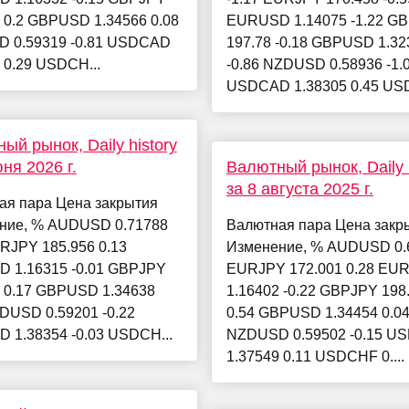
 0.2 GBPUSD 1.34566 0.08
EURUSD 1.14075 -1.22 G
 0.59319 -0.81 USDCAD
197.78 -0.18 GBPUSD 1.32
 0.29 USDCH...
-0.86 NZDUSD 0.58936 -1.
USDCAD 1.38305 0.45 USD
ый рынок, Daily history
юня 2026 г.
Валютный рынок, Daily h
за 8 августа 2025 г.
ая пара Цена закрытия
ние, % AUDUSD 0.71788
Валютная пара Цена закр
RJPY 185.956 0.13
Изменение, % AUDUSD 0.6
 1.16315 -0.01 GBPJPY
EURJPY 172.001 0.28 EU
8 0.17 GBPUSD 1.34638
1.16402 -0.22 GBPJPY 198
DUSD 0.59201 -0.22
0.54 GBPUSD 1.34454 0.0
 1.38354 -0.03 USDCH...
NZDUSD 0.59502 -0.15 U
1.37549 0.11 USDCHF 0....