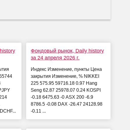
istory
Фондовый рынок, Daily history
за 24 апреля 2026 г.
ытия
Индекс Изменение, пункты Цена
65744
закрытия Изменение, % NIKKEI
8
225 575.95 59716.18 0.97 Hang
PJPY
Seng 62.87 25978.07 0.24 KOSPI
214
-0.18 6475.63 -0 ASX 200 -6.9
1
8786.5 -0.08 DAX -26.47 24128.98
DCHF...
-0.11 ...