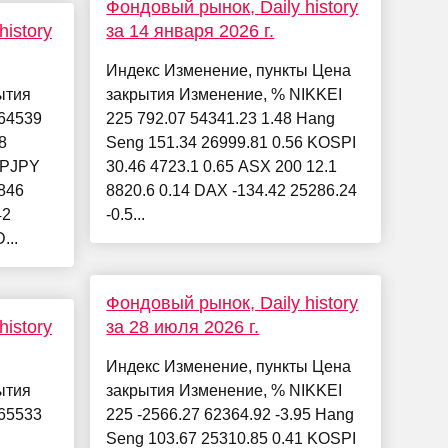
Фондовый рынок, Daily history
istory
за 14 января 2026 г.
Индекс Изменение, пункты Цена
ытия
закрытия Изменение, % NIKKEI
64539
225 792.07 54341.23 1.48 Hang
8
Seng 151.34 26999.81 0.56 KOSPI
BPJPY
30.46 4723.1 0.65 ASX 200 12.1
846
8820.6 0.14 DAX -134.42 25286.24
42
-0.5...
...
Фондовый рынок, Daily history
istory
за 28 июля 2026 г.
Индекс Изменение, пункты Цена
ытия
закрытия Изменение, % NIKKEI
65533
225 -2566.27 62364.92 -3.95 Hang
Seng 103.67 25310.85 0.41 KOSPI