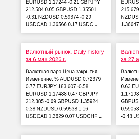
EURUSD 1.17244 -0.21 GBPJPY
EURUSD
212.584 0.05 GBPUSD 1.35501
215.679
-0.31 NZDUSD 0.59374 -0.29
NZDUSD
USDCAD 1.36566 0.17 USDC...
1.36647
Валютный рынок, Daily history
Валютн
за 6 мая 2026 г.
за 27 
Валютная пара Цена закрытия
Валютн
Изменение, % AUDUSD 0.72379
Измене
0.77 EURJPY 183.607 -0.58
0.63 E
EURUSD 1.17488 0.47 GBPJPY
1.17198
212.385 -0.69 GBPUSD 1.35924
GBPUSD
0.38 NZDUSD 0.59538 1.16
0.5905
USDCAD 1.3629 0.07 USDCHF ...
-0.43 U