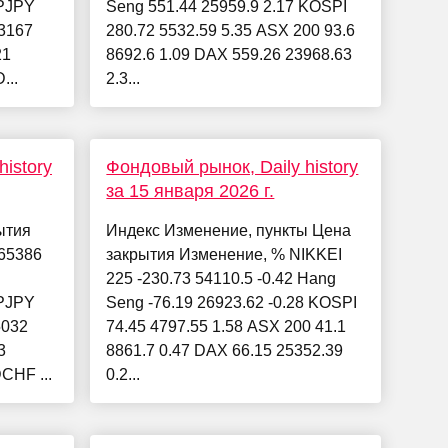
PJPY
Seng 551.44 25959.9 2.17 KOSPI
3167
280.72 5532.59 5.35 ASX 200 93.6
21
8692.6 1.09 DAX 559.26 23968.63
...
2.3...
istory
Фондовый рынок, Daily history
за 15 января 2026 г.
ытия
Индекс Изменение, пункты Цена
65386
закрытия Изменение, % NIKKEI
225 -230.73 54110.5 -0.42 Hang
PJPY
Seng -76.19 26923.62 -0.28 KOSPI
5032
74.45 4797.55 1.58 ASX 200 41.1
3
8861.7 0.47 DAX 66.15 25352.39
CHF ...
0.2...