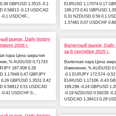
-0.38 GBPUSD 1.3515 -0.1
EURUSD 1.17074 0.17 GB
 0.58813 -0.13 USDCAD
199.273 0.41 GBPUSD 1.3
 -0.1 USDCHF...
0.31 NZDUSD 0.59 0.1 U
1.37481 0.07 USDCHF 0.800
ый рынок, Daily history
апреля 2026 г.
Валютный рынок, Daily h
за 9 сентября 2025 г.
ая пара Цена закрытия
ние, % AUDUSD 0.71743
Валютная пара Цена закр
RJPY 187.008 0.28
Изменение, % AUDUSD 0.
 1.17849 0.47 GBPJPY
-0.1 EURJPY 172.574 -0.52
 0.26 GBPUSD 1.3531 0.42
EURUSD 1.17106 -0.43 G
 0.58812 0.51 USDCAD
199.296 -0.24 GBPUSD 1.3
 -0.41 USDCHF 0...
-0.19 NZDUSD 0.59239 -0.
USDCAD 1.38413 0.29 USD
ый рынок, Daily history