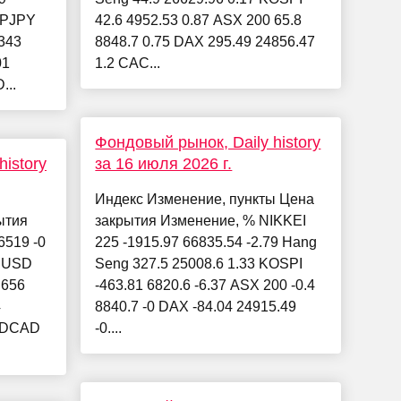
BPJPY
42.6 4952.53 0.87 ASX 200 65.8
343
8848.7 0.75 DAX 295.49 24856.47
01
1.2 CAC...
...
Фондовый рынок, Daily history
istory
за 16 июля 2026 г.
Индекс Изменение, пункты Цена
ытия
закрытия Изменение, % NIKKEI
519 -0
225 -1915.97 66835.54 -2.79 Hang
RUSD
Seng 327.5 25008.6 1.33 KOSPI
.656
-463.81 6820.6 -6.37 ASX 200 -0.4
4
8840.7 -0 DAX -84.04 24915.49
SDCAD
-0....