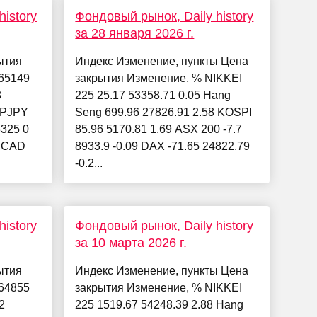
istory
Фондовый рынок, Daily history
за 28 января 2026 г.
ытия
Индекс Изменение, пункты Цена
65149
закрытия Изменение, % NIKKEI
8
225 25.17 53358.71 0.05 Hang
BPJPY
Seng 699.96 27826.91 2.58 KOSPI
325 0
85.96 5170.81 1.69 ASX 200 -7.7
DCAD
8933.9 -0.09 DAX -71.65 24822.79
-0.2...
istory
Фондовый рынок, Daily history
за 10 марта 2026 г.
ытия
Индекс Изменение, пункты Цена
64855
закрытия Изменение, % NIKKEI
2
225 1519.67 54248.39 2.88 Hang