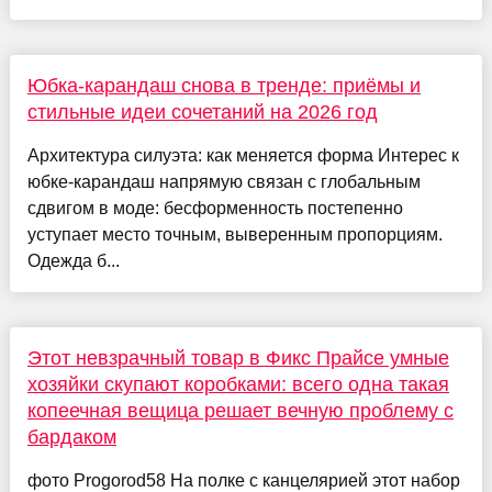
Юбка-карандаш снова в тренде: приёмы и
стильные идеи сочетаний на 2026 год
Архитектура силуэта: как меняется форма Интерес к
юбке-карандаш напрямую связан с глобальным
сдвигом в моде: бесформенность постепенно
уступает место точным, выверенным пропорциям.
Одежда б...
Этот невзрачный товар в Фикс Прайсе умные
хозяйки скупают коробками: всего одна такая
копеечная вещица решает вечную проблему с
бардаком
фото Progorod58 На полке с канцелярией этот набор