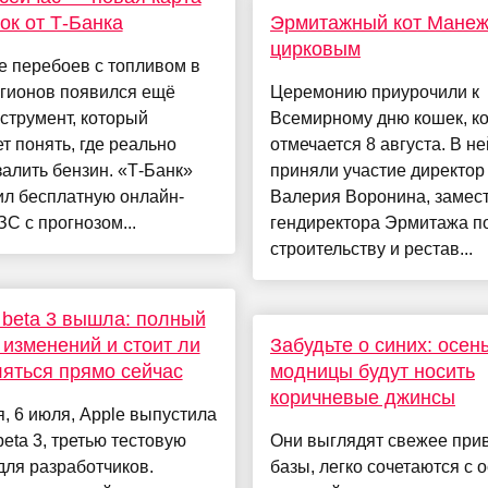
ок от Т-Банка
Эрмитажный кот Манеж
цирковым
е перебоев с топливом в
егионов появился ещё
Церемонию приурочили к
струмент, который
Всемирному дню кошек, к
т понять, где реально
отмечается 8 августа. В не
алить бензин. «Т-Банк»
приняли участие директор
ил бесплатную онлайн-
Валерия Воронина, замес
ЗС с прогнозом...
гендиректора Эрмитажа п
строительству и рестав...
 beta 3 вышла: полный
 изменений и стоит ли
Забудьте о синих: осен
яться прямо сейчас
модницы будут носить
коричневые джинсы
, 6 июля, Apple выпустила
beta 3, третью тестовую
Они выглядят свежее при
для разработчиков.
базы, легко сочетаются с 