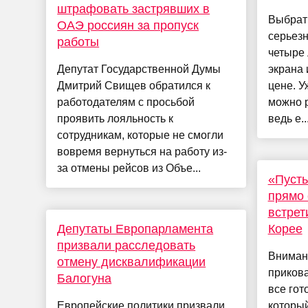
штрафовать застрявших в
Выбрать
ОАЭ россиян за пропуск
серьез
работы
четыре 
Депутат Государственной Думы
экрана 
Дмитрий Свищев обратился к
цене. У
работодателям с просьбой
можно р
проявить лояльность к
ведь е..
сотрудникам, которые не смогли
вовремя вернуться на работу из-
за отмены рейсов из Объе...
«Пусть
прямо 
встрет
Депутаты Европарламента
Корее
призвали расследовать
Вниман
отмену дисквалификации
приков
Балогуна
все гот
Европейские политики призвали
которы