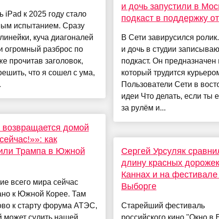
и дочь запустили в Мос
 iPad к 2025 году стало
подкаст в поддержку о
ным испытанием. Сразу
линейки, куча диагоналей
В Сети завирусился ролик
и огромный разброс по
и дочь в студии записываю
же прочитав заголовок,
подкаст. Он предназначен 
ешить, что я сошел с ума,
который трудится курьеро
.
Пользователи Сети в восто
идеи Что делать, если ты 
за рулём и...
 возвращается домой
сейчас!»»: как
или Трампа в Южной
Сергей Урсуляк сравни
длину красных дорожек
Каннах и на фестивале
ие всего мира сейчас
Выборге
ано к Южной Корее. Там
ово к старту форума АТЭС,
Старейший фестиваль
й может сулить нашей
российского кино "Окно в 