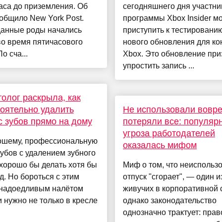
аса до приземления. Об
сегодняшнего дня участни
общило New York Post.
программы Xbox Insider мо
анные роды начались
приступить к тестировани
о время пятичасового
нового обновления для ко
о сча...
Xbox. Это обновление при
упростить запись ...
олог раскрыла, как
оятельно удалить
Не использовали вовр
с зубов прямо на дому
потеряли все: популяр
угроза работодателей
ошему, профессиональную
оказалась мифом
зубов с удалением зубного
хорошо бы делать хотя бы
Миф о том, что неиспольз
од. Но бороться с этим
отпуск "сгорает", — один 
надоедливым налётом
живучих в корпоративной 
 нужно не только в кресле
однако законодательство
однозначно трактует: прав