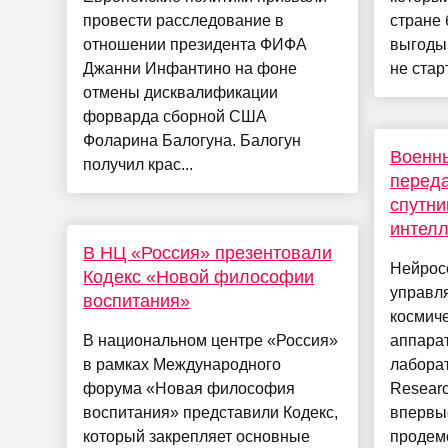
провести расследование в
стране
отношении президента ФИФА
выгоды.
Джанни Инфантино на фоне
не стар
отмены дисквалификации
форварда сборной США
Фоларина Балогуна. Балогун
Военн
получил крас...
перед
спутни
интелл
В НЦ «Россия» презентовали
Нейрос
Кодекс «Новой философии
управл
воспитания»
космиче
В национальном центре «Россия»
аппара
в рамках Международного
лаборат
форума «Новая философия
Researc
воспитания» представили Кодекс,
впервы
который закрепляет основные
продем