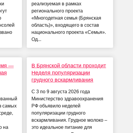
ки
реализуемая в рамках
гут
регионального проекта
ю
«Многодетная семья (Брянская
нсолей
область)», входящего в состав
звано
национального проекта «Семья».
Од...
емя —
В Брянской области проходит
ная
Неделя популяризации
грудного вскармливания
С 3 по 9 августа 2026 года
ованный
Министерство здравоохранения
из самых
РФ объявило неделей
среде,
популяризации грудного
вскармливания. Грудное молоко –
о на
это идеальное питание для