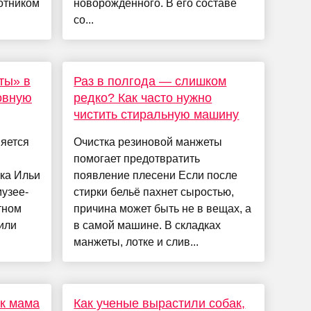
ботником
новорожденного. В его составе
со...
ты» в
Раз в полгода — слишком
овную
редко? Как часто нужно
чистить стиральную машину
няется
Очистка резиновой манжеты
помогает предотвратить
ика Ильи
появление плесени Если после
музее-
стирки бельё пахнет сыростью,
тном
причина может быть не в вещах, а
или
в самой машине. В складках
манжеты, лотке и слив...
ак мама
Как ученые вырастили собак,