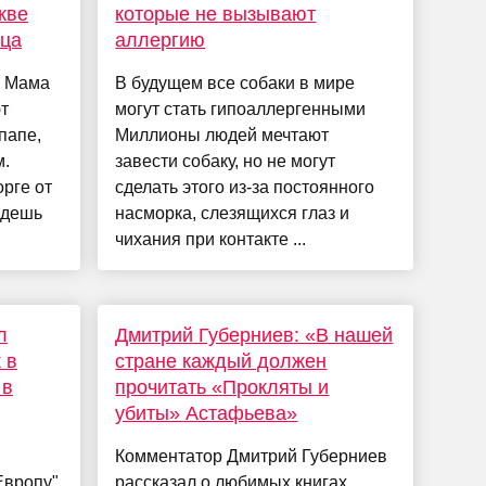
кве
которые не вызывают
тца
аллергию
. Мама
В будущем все собаки в мире
т
могут стать гипоаллергенными
папе,
Миллионы людей мечтают
м.
завести собаку, но не могут
рге от
сделать этого из-за постоянного
едешь
насморка, слезящихся глаз и
чихания при контакте ...
л
Дмитрий Губерниев: «В нашей
 в
стране каждый должен
 в
прочитать «Прокляты и
убиты» Астафьева»
Комментатор Дмитрий Губерниев
Европу"
рассказал о любимых книгах,