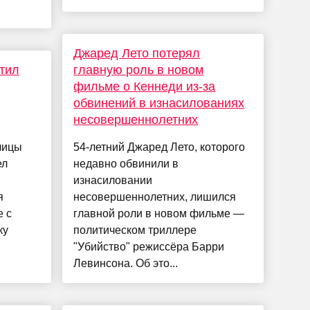
Джаред Лето потерял
тил
главную роль в новом
фильме о Кеннеди из-за
обвинений в изнасилованиях
несовершеннолетних
лицы
54-летний Джаред Лето, которого
ел
недавно обвинили в
изнасиловании
я
несовершеннолетних, лишился
е с
главной роли в новом фильме —
ку
политическом триллере
"Убийство" режиссёра Барри
Левинсона. Об это...