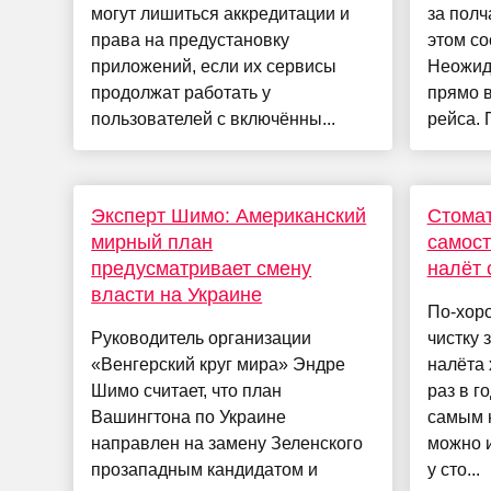
могут лишиться аккредитации и
за полч
права на предустановку
этом со
приложений, если их сервисы
Неожид
продолжат работать у
прямо в
пользователей с включённы...
рейса. П
Эксперт Шимо: Американский
Стомат
мирный план
самост
предусматривает смену
налёт 
власти на Украине
По-хор
Руководитель организации
чистку 
«Венгерский круг мира» Эндре
налёта 
Шимо считает, что план
раз в г
Вашингтона по Украине
самым 
направлен на замену Зеленского
можно и
прозападным кандидатом и
у сто...