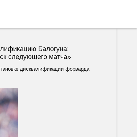
алификацию Балогуна:
уск следующего матча»
становке дисквалификации форварда