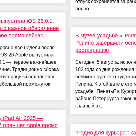
отпуск сохраняется за ра
полно...
выпустила iOS 26.0.1:
это важное обновление
one прямо сейчас
В музее-усадьбе «Пена
Репино завершили осн
ровно две недели после
реставрацию
iOS 26 Apple выпустила
.0.1 — первое важнейшее
Сегодня, 5 августа, испол
ение. Традиционно сборка
182 года со дня рождения
й итерацией появляется
великого русского художн
небольшой промежуток
Репина. К этой дате в его 
.
усадьбе "Пенаты" в Курор
районе Петербурга законч
главный эт...
 iPad Air 2025 —
 планшет Apple прямо
"Радио для курьера": к