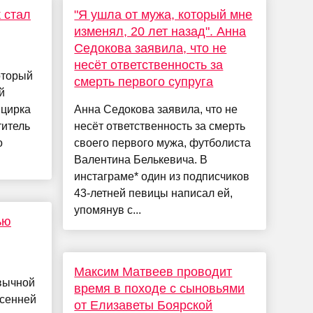
 стал
"Я ушла от мужа, который мне
изменял, 20 лет назад". Анна
Седокова заявила, что не
несёт ответственность за
оторый
смерть первого супруга
й
 цирка
Анна Седокова заявила, что не
титель
несёт ответственность за смерть
о
своего первого мужа, футболиста
Валентина Белькевича. В
инстаграме* один из подписчиков
43-летней певицы написал ей,
упомянув с...
ью
Максим Матвеев проводит
вычной
время в походе с сыновьями
осенней
от Елизаветы Боярской