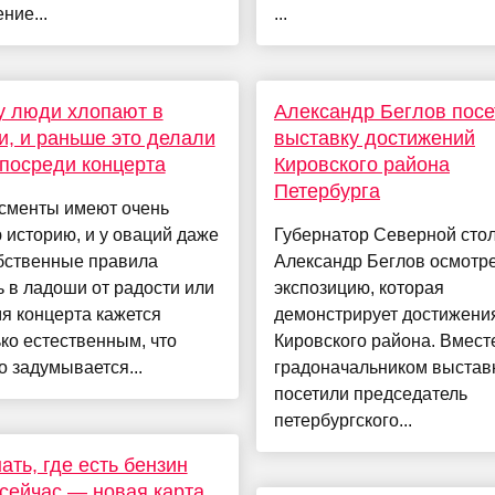
ние...
...
у люди хлопают в
Александр Беглов посе
, и раньше это делали
выставку достижений
посреди концерта
Кировского района
Петербурга
сменты имеют очень
историю, и у оваций даже
Губернатор Северной сто
обственные правила
Александр Беглов осмотр
 в ладоши от радости или
экспозицию, которая
я концерта кажется
демонстрирует достижени
ко естественным, что
Кировского района. Вмест
о задумывается...
градоначальником выстав
посетили председатель
петербургского...
нать, где есть бензин
сейчас — новая карта