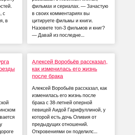
стей.
фильмах и сериалах. — Зачастую
, с
в своих комментариях вы
я, в
цитируете фильмы и книги.
Назовете топ-3 фильмов и книг?
— Давай из последне...
урга
Алексей Воробьёв рассказал,
роезды
как изменилась его жизнь
после брака
Алексей Воробьёв рассказал, как
изменилась его жизнь после
ской
брака с 38-летней оперной
нинском
певицей Аидой Гарифуллиной, у
ивается
которой есть дочь Оливия от
у
предыдущих отношений.
дороге
Откровениями он поделилс...