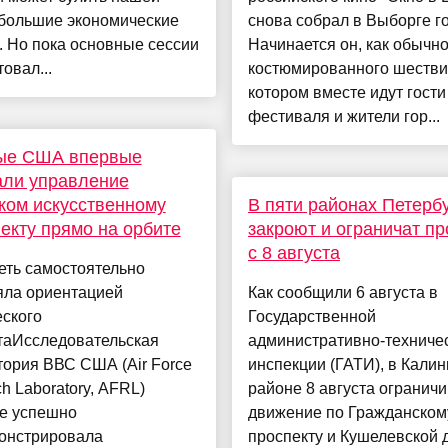
 большие экономические
снова собрал в Выборге го
 Но пока основные сессии
Начинается он, как обычно
товал...
костюмированного шестви
котором вместе идут гости
фестиваля и жители гор...
ые США впервые
али управление
ком искусственному
В пяти районах Петерб
екту прямо на орбите
закроют и ограничат п
с 8 августа
еть самостоятельно
яла ориентацией
Как сообщили 6 августа в
ского
Государственной
таИсследовательская
административно-техниче
ория ВВС США (Air Force
инспекции (ГАТИ), в Кали
h Laboratory, AFRL)
районе 8 августа огранич
е успешно
движение по Гражданском
онстрировала
проспекту и Кушелевской 