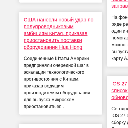
заправ
На фон
США нанесли новый удар по
ряде р
полупроводниковым
один ин
амбициям Китая, приказав
помогае
приостановить поставки
можно з
оборудования Hua Hong
выпуст
Соединенные Штаты Америки
карту А
предприняли очередной шаг в
эскалации технологического
противостояния с Китаем,
iOS 27
приказав ведущим
список
производителям оборудования
обновл
для выпуска микросхем
приостановить ег...
Сегодня
iOS 27 
сборку 