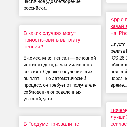
частичное удовлетворение
российски...
Apple 
качай 
В каких случаях могут
на iPh
приостановить выплату
Спустя 
пенсии?
релиза 
Ежемесячная пенсия — основной
iOS 26
источник дохода для миллионов
обновл
россиян. Однако получение этих
под это
выплат — не автоматический
через 
процесс, он требует от получателя
време..
соблюдения определенных
условий, уста...
Почему
лучший
В Госдуме призвали не
сейчас