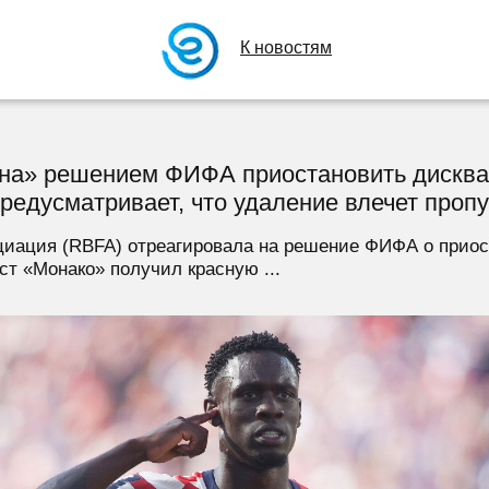
К новостям
ена» решением ФИФА приостановить дискв
редусматривает, что удаление влечет проп
циация (RBFA) отреагировала на решение ФИФА о прио
т «Монако» получил красную ...