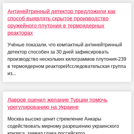
Антинейтринный детектор предложили как
способ выявлять скрытое производство
оружейного плутония в термоядерных
реакторах
Учёные показали, что компактный антинейтринный
детектор способен за 30 дней зафиксировать
производство нескольких килограммов плутония-239
в термоядерном реактореИсследовательская группа
из...
Лавров оценил желание Турции помочь
урегулированию на Украине
Москва высоко ценит стремление Анкары
содействовать мирному разрешению украинского
кризиса, заявил глава российского