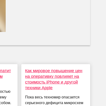
платит
Как мировое повышение цен
ом
на оперативку повлияет на
стоимость iPhone и другой
техники Apple
ностью
лему
Пока весь техномир опасается
собом.
серьезного дефицита микросхем