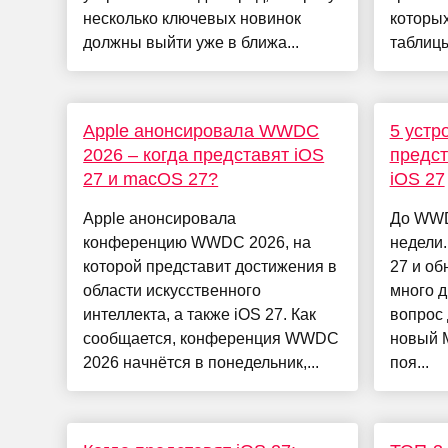
несколько ключевых новинок
которых
должны выйти уже в ближа...
таблицы
Apple анонсировала WWDC
5 устр
2026 – когда представят iOS
предст
27 и macOS 27?
iOS 27
Apple анонсировала
До WWD
конференцию WWDC 2026, на
недели.
которой представит достижения в
27 и об
области искусственного
много д
интеллекта, а также iOS 27. Как
вопрос 
сообщается, конференция WWDC
новый M
2026 начнётся в понедельник,...
поя...