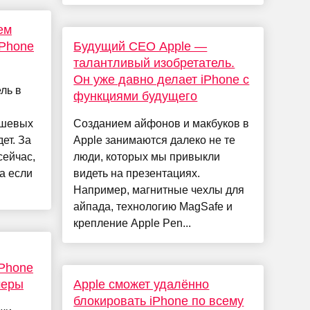
ем
iPhone
Будущий CEO Apple —
талантливый изобретатель.
Он уже давно делает iPhone с
ль в
функциями будущего
ешевых
Созданием айфонов и макбуков в
ет. За
Apple занимаются далеко не те
сейчас,
люди, которых мы привыкли
а если
видеть на презентациях.
Например, магнитные чехлы для
айпада, технологию MagSafe и
крепление Apple Pen...
iPhone
меры
Apple сможет удалённо
блокировать iPhone по всему