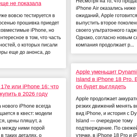
Несмотря на то, что прод
еще не показала
iPhone Air оказались ниже
уже вовсю тестируется в
ожиданий, Apple готовитс
 осенью прошивка приедет
выпустить второе поколен
совместимые iPhone, но
своего ультратонкого гадж
нтересное в том, что часть
Однако, согласно новым с
остей, о которых писали
компания продолжает р...
ры еще до анонса, до
Apple уменьшит Dynami
Island в iPhone 18 Pro. 
 17e или iPhone 16: что
он будет выглядеть
купить в 2026 году
Apple продолжает аккуратн
 нового iPhone всегда
резких движений менять 
ается в квест: модели
вид iPhone, и история с D
я, цены пляшут, а
Island — очередное тому
а между ними порой
подтверждение. По свеже
 в таких деталях, о
утечке, в iPhone 18 Pro и 