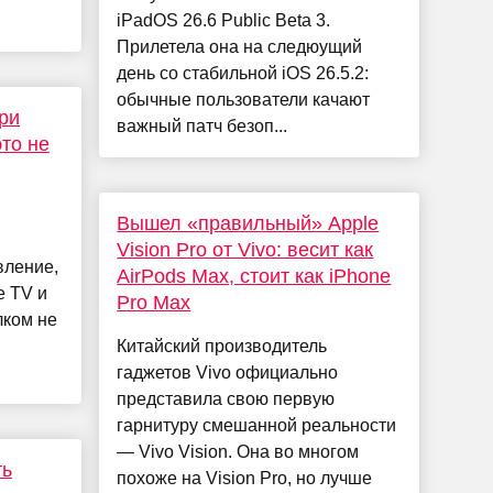
iPadOS 26.6 Public Beta 3.
Прилетела она на следюущий
день со стабильной iOS 26.5.2:
обычные пользователи качают
ри
важный патч безоп...
то не
Вышел «правильный» Apple
Vision Pro от Vivo: весит как
вление,
AirPods Max, стоит как iPhone
e TV и
Pro Max
лком не
Китайский производитель
гаджетов Vivo официально
представила свою первую
гарнитуру смешанной реальности
— Vivo Vision. Она во многом
ть
похоже на Vision Pro, но лучше