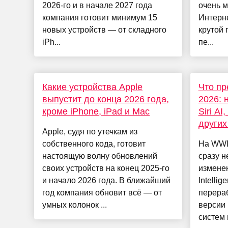
2026-го и в начале 2027 года
очень 
компания готовит минимум 15
Интерне
новых устройств — от складного
крутой 
iPh...
пе...
Какие устройства Apple
Что п
выпустит до конца 2026 года,
2026: 
кроме iPhone, iPad и Mac
Siri AI
других
Apple, судя по утечкам из
собственного кода, готовит
На WWD
настоящую волну обновлений
сразу н
своих устройств на конец 2025-го
измене
и начало 2026 года. В ближайший
Intelli
год компания обновит всё — от
перераб
умных колонок ...
версии
систем 