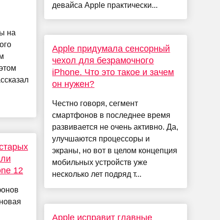
девайса Apple практически...
ы на
ого
Apple придумала сенсорный
м
чехол для безрамочного
 этом
iPhone. Что это такое и зачем
ассказал
он нужен?
Честно говоря, сегмент
смартфонов в последнее время
развивается не очень активно. Да,
улучшаются процессоры и
 старых
экраны, но вот в целом концепция
али
мобильных устройств уже
one 12
несколько лет подряд т...
фонов
 новая
Apple исправит главные