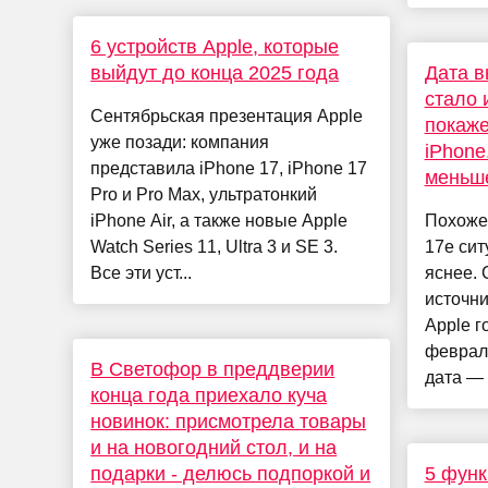
6 устройств Apple, которые
выйдут до конца 2025 года
Дата в
стало 
Сентябрьская презентация Apple
покаже
уже позади: компания
iPhone
представила iPhone 17, iPhone 17
меньше
Pro и Pro Max, ультратонкий
iPhone Air, а также новые Apple
Похоже,
Watch Series 11, Ultra 3 и SE 3.
17e сит
Все эти уст...
яснее. 
источни
Apple г
феврал
В Светофор в преддверии
дата — 
конца года приехало куча
новинок: присмотрела товары
и на новогодний стол, и на
подарки - делюсь подпоркой и
5 функ