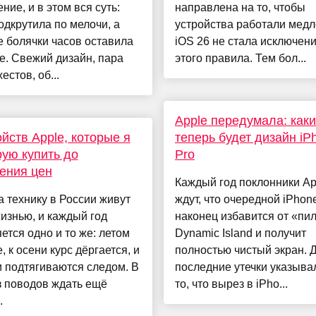
ние, и в этом вся суть:
направлена на то, чтобы
одкрутила по мелочи, а
устройства работали медл
 болячки часов оставила
iOS 26 не стала исключен
е. Свежий дизайн, пара
этого правила. Тем бол...
естов, об...
Apple передумала: как
ойств Apple, которые я
теперь будет дизайн iP
ую купить до
Pro
ения цен
Каждый год поклонники Ap
 технику в России живут
ждут, что очередной iPhon
изнью, и каждый год
наконец избавится от «пи
ется одно и то же: летом
Dynamic Island и получит
, к осени курс дёргается, и
полностью чистый экран. 
 подтягиваются следом. В
последние утечки указыва
з поводов ждать ещё
то, что вырез в iPho...
.