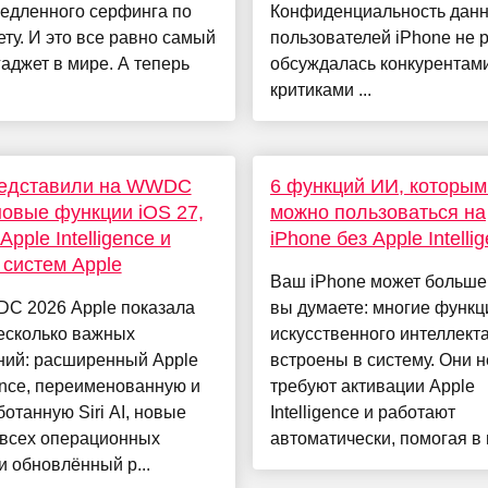
медленного серфинга по
Конфиденциальность дан
ту. И это все равно самый
пользователей iPhone не 
гаджет в мире. А теперь
обсуждалась конкурентам
критиками ...
редставили на WWDC
6 функций ИИ, которым
новые функции iOS 27,
можно пользоваться на
, Apple Intelligence и
iPhone без Apple Intelli
 систем Apple
Ваш iPhone может больше
C 2026 Apple показала
вы думаете: многие функц
есколько важных
искусственного интеллект
ний: расширенный Apple
встроены в систему. Они н
gence, переименованную и
требуют активации Apple
отанную Siri AI, новые
Intelligence и работают
 всех операционных
автоматически, помогая в п
и обновлённый р...