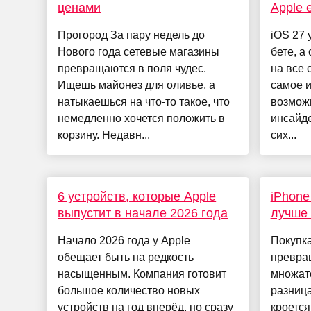
ценами
Apple 
Прогород За пару недель до
iOS 27 
Нового года сетевые магазины
бете, а
превращаются в поля чудес.
на все 
Ищешь майонез для оливье, а
самое и
натыкаешься на что-то такое, что
возможн
немедленно хочется положить в
инсайде
корзину. Недавн...
сих...
6 устройств, которые Apple
iPhone
выпустит в начале 2026 года
лучше 
Начало 2026 года у Apple
Покупка
обещает быть на редкость
превращ
насыщенным. Компания готовит
множатс
большое количество новых
разниц
устройств на год вперёд, но сразу
кроется