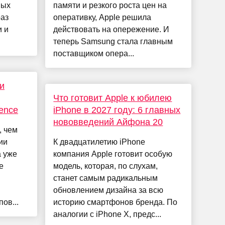
ных
памяти и резкого роста цен на
раз
оперативку, Apple решила
и и
действовать на опережение. И
теперь Samsung стала главным
поставщиком опера...
и
Что готовит Apple к юбилею
gence
iPhone в 2027 году: 6 главных
нововведений Айфона 20
, чем
ии
К двадцатилетию iPhone
а уже
компания Apple готовит особую
е
модель, которая, по слухам,
станет самым радикальным
обновлением дизайна за всю
ов...
историю смартфонов бренда. По
аналогии с iPhone X, предс...