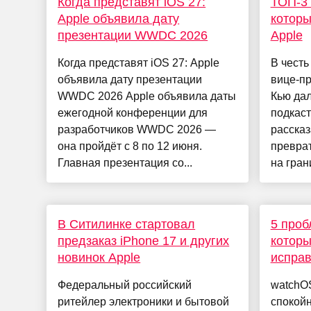
Когда представят iOS 27:
ТОП-3 
Apple объявила дату
которы
презентации WWDC 2026
Apple
Когда представят iOS 27: Apple
В честь
объявила дату презентации
вице-п
WWDC 2026 Apple объявила даты
Кью да
ежегодной конференции для
подкаст
разработчиков WWDC 2026 —
рассказ
она пройдёт с 8 по 12 июня.
превра
Главная презентация со...
на грани
В Ситилинке стартовал
5 проб
предзаказ iPhone 17 и других
которы
новинок Apple
испра
Федеральный российский
watchOS
ритейлер электроники и бытовой
спокой