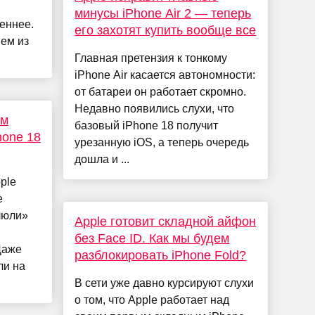
минусы iPhone Air 2 — теперь
еннее.
его захотят купить вообще все
ием из
Главная претензия к тонкому
iPhone Air касается автономности:
от батареи он работает скромно.
Недавно появились слухи, что
им
базовый iPhone 18 получит
hone 18
урезанную iOS, а теперь очередь
дошла и ...
ple
e
люли»
Apple готовит складной айфон
без Face ID. Как мы будем
Даже
разблокировать iPhone Fold?
ли на
В сети уже давно курсируют слухи
о том, что Apple работает над