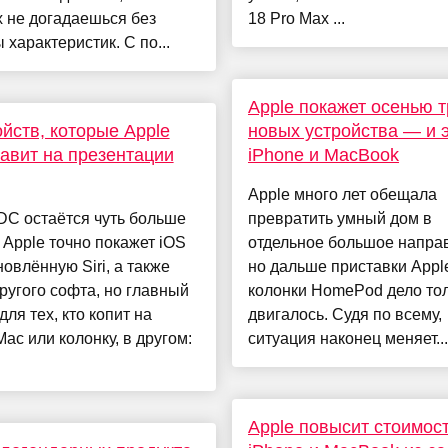
 не догадаешься без
18 Pro Max ...
 характеристик. С по...
Apple покажет осенью т
ойств, которые Apple
новых устройства — и э
авит на презентации
iPhone и MacBook
Apple много лет обещала
C остаётся чуть больше
превратить умный дом в
 Apple точно покажет iOS
отдельное большое напра
новлённую Siri, а также
но дальше приставки Appl
ругого софта, но главный
колонки HomePod дело то
для тех, кто копит на
двигалось. Судя по всему,
ac или колонку, в другом:
ситуация наконец меняет...
Apple повысит стоимос