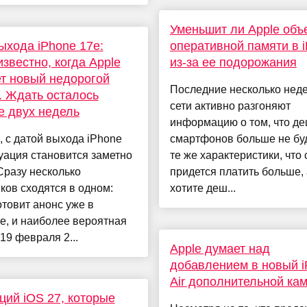
Уменьшит ли Apple объ
ыхода iPhone 17e:
оперативной памяти в 
известно, когда Apple
из-за ее подорожания
т новый недорогой
Последние несколько неде
. Ждать осталось
сети активно разгоняют
 двух недель
информацию о том, что д
 с датой выхода iPhone
смартфонов больше не буд
уация становится заметно
те же характеристики, что 
Сразу несколько
придется платить больше, 
ков сходятся в одном:
хотите деш...
отовит анонс уже в
е, и наиболее вероятная
19 февраля 2...
Apple думает над
добавлением в новый 
Air дополнительной ка
ций iOS 27, которые