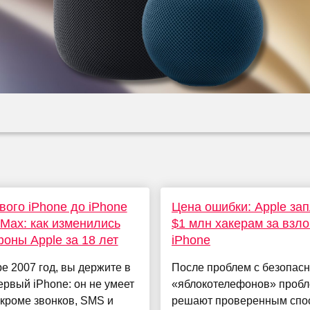
вого iPhone до iPhone
Цена ошибки: Apple за
 Max: как изменились
$1 млн хакерам за взл
оны Apple за 18 лет
iPhone
е 2007 год, вы держите в
После проблем с безопас
ервый iPhone: он не умеет
«яблокотелефонов» проб
 кроме звонков, SMS и
решают проверенным спо