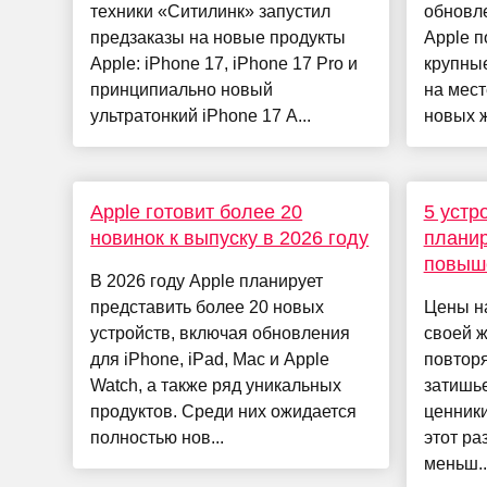
техники «Ситилинк» запустил
обновле
предзаказы на новые продукты
Apple п
Apple: iPhone 17, iPhone 17 Pro и
крупные
принципиально новый
на мест
ультратонкий iPhone 17 A...
новых ж
Apple готовит более 20
5 устр
новинок к выпуску в 2026 году
планир
повыш
В 2026 году Apple планирует
представить более 20 новых
Цены на
устройств, включая обновления
своей ж
для iPhone, iPad, Mac и Apple
повторя
Watch, а также ряд уникальных
затишье
продуктов. Среди них ожидается
ценники
полностью нов...
этот ра
меньш..