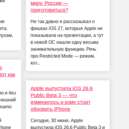
ажи
миру. России —
приготовиться?
я
ие
Не так давно я рассказывал о
ета.
фишках iOS 27, которые Apple не
лухам,
показывала на презентации, а тут
в новой ОС нашли одну весьма
занимательную функцию. Речь
про Restricted Mode — режим,
кот...
c
Вот как
Apple выпустила iOS 26.6
о и без
Public Beta 3 — что
внешний
изменилось и кому стоит
ynamic
обновить iPhone
й
Сегодня, 30 июня, Apple
iPhone
выпустила iOS 26.6 Public Beta 3 и