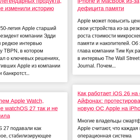
легендарных продукта,
iPhone и MacBook из-за
е изменили историю
дефицита памяти
Apple может повысить цен
 50-летия Apple старший
свои устройства из-за резк
резидент компании Эдди
роста стоимости микросхе
л редкое интервью
памяти и накопителей. Об
у TBPN, в котором
глава компании Тим Кук р
ал о ключевых решениях,
в интервью The Wall Street
тивших Apple из компании
Journal. Почем...
 банкротст...
Как работает iOS 26 на
лем Apple Watch,
Айфонах: протестиров
е watchOS 27 так и не
новую ОС Apple на iPh
вила
Многие владельцы смарт
 27 подавали как
Apple считают, что каждая
ное, стабилизирующее
операционная система