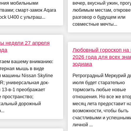
ения мобильными
вечер, вкусный ужин, прог
твами; смарт-замок Aqara
любимым местам, откров
ock U400 с ультраш...
разговор о будущем или
совместные мечты...
ы недели 27 апреля
ода
Любовный гороскоп на
2026 года для всех зна
гаем вашему вниманию:
зодиака
терная мышь в виде
 машины Nissan Skyline
Ретроградный Меркурий д
R; универсальная док-
июля будет старательно
 13-в-1 преображает
тормозить любые новые
 пространство;
отношения. Но все же вто
сальный дорожный
месяц лета предоставит н
..
возможности, чтобы быть
счастливыми и успешными
личной ...