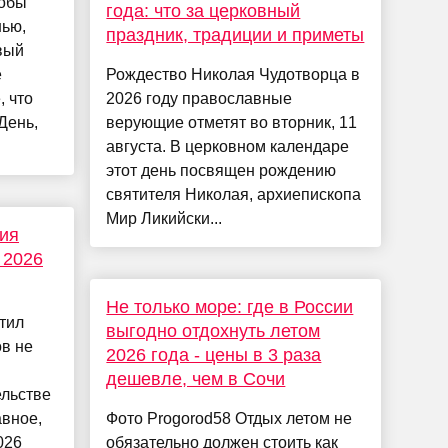
тобы
года: что за церковный
нью,
праздник, традиции и приметы
вый
е
Рождество Николая Чудотворца в
, что
2026 году православные
День,
верующие отметят во вторник, 11
августа. В церковном календаре
этот день посвящен рождению
святителя Николая, архиепископа
Мир Ликийски...
ия
 2026
Не только море: где в России
тил
выгодно отдохнуть летом
в не
2026 года - цены в 3 раза
дешевле, чем в Сочи
ельстве
авное,
Фото Progorod58 Отдых летом не
026
обязательно должен стоить как