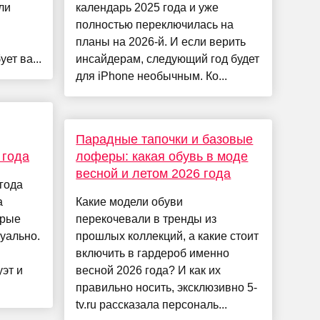
ли
календарь 2025 года и уже
полностью переключилась на
планы на 2026-й. И если верить
ет ва...
инсайдерам, следующий год будет
для iPhone необычным. Ко...
Парадные тапочки и базовые
 года
лоферы: какая обувь в моде
весной и летом 2026 года
года
а
Какие модели обуви
орые
перекочевали в тренды из
уально.
прошлых коллекций, а какие стоит
й
включить в гардероб именно
эт и
весной 2026 года? И как их
правильно носить, эксклюзивно 5-
tv.ru рассказала персональ...