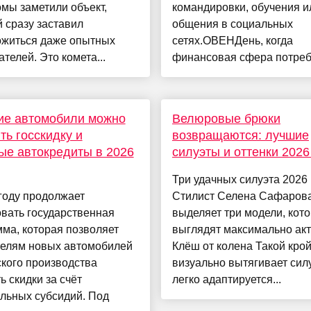
мы заметили объект,
командировки, обучения и
 сразу заставил
общения в социальных
ожиться даже опытных
сетях.ОВЕНДень, когда
телей. Это комета...
финансовая сфера потребу
ие автомобили можно
Велюровые брюки
ть госскидку и
возвращаются: лучшие
ые автокредиты в 2026
силуэты и оттенки 2026
Три удачных силуэта 2026 
году продолжает
Стилист Селена Сафаров
вать государственная
выделяет три модели, кот
ма, которая позволяет
выглядят максимально акт
телям новых автомобилей
Клёш от колена Такой кро
кого производства
визуально вытягивает силу
ь скидки за счёт
легко адаптируется...
льных субсидий. Под