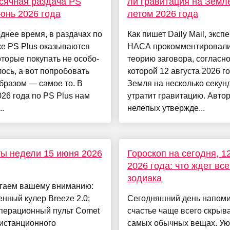
сячная раздача PS
ли гравитация на Земл
июнь 2026 года
летом 2026 года
днее время, в раздачах по
Как пишет Daily Mail, эксп
е PS Plus оказываются
НАСА прокомментировал
оторые покупать не особо-
теорию заговора, согласн
лось, а вот попробовать
которой 12 августа 2026 г
бразом — самое то. В
Земля на несколько секун
26 года по PS Plus нам
утратит гравитацию. Авто
..
нелепых утвержде...
ы недели 15 июня 2026
Гороскоп на сегодня, 1
2026 года: что ждет все
зодиака
гаем вашему вниманию:
нный кулер Breeze 2.0;
Сегодняшний день напоми
операционный пульт Comet
счастье чаще всего скрыва
дистанционного
самых обычных вещах. У