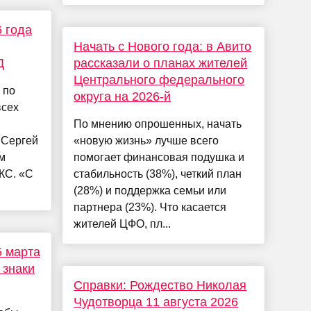
6 года
Начать с Нового года: в Авито
Д
рассказали о планах жителей
Центрального федерального
 по
округа на 2026-й
всех
По мнению опрошенных, начать
 Сергей
«новую жизнь» лучше всего
м
помогает финансовая подушка и
КС. «С
стабильность (38%), четкий план
(28%) и поддержка семьи или
партнера (23%). Что касается
жителей ЦФО, пл...
5 марта
 знаки
Справки: Рождество Николая
Чудотворца 11 августа 2026