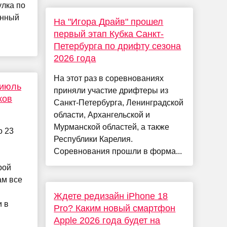
улка по
енный
На "Игора Драйв" прошел
первый этап Кубка Санкт-
Петербурга по дрифту сезона
2026 года
На этот раз в соревнованиях
 июль
приняли участие дрифтеры из
ков
Санкт-Петербурга, Ленинградской
области, Архангельской и
Мурманской областей, а также
о 23
Республики Карелия.
Соревнования прошли в форма...
рой
ам все
Ждете редизайн iPhone 18
 в
Pro? Каким новый смартфон
Apple 2026 года будет на