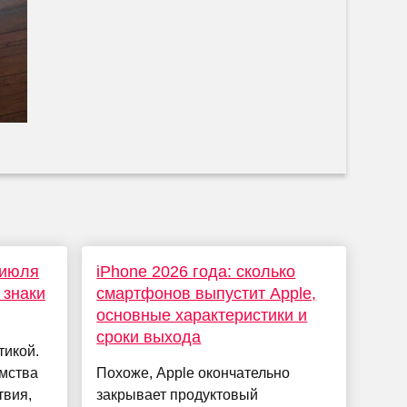
 июля
iPhone 2026 года: сколько
 знаки
смартфонов выпустит Apple,
основные характеристики и
сроки выхода
тикой.
омства
Похоже, Apple окончательно
твия,
закрывает продуктовый