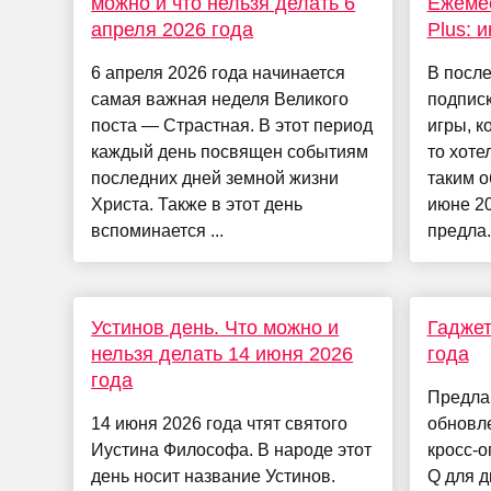
можно и что нельзя делать 6
Ежеме
апреля 2026 года
Plus: 
6 апреля 2026 года начинается
В после
самая важная неделя Великого
подписк
поста — Страстная. В этот период
игры, к
каждый день посвящен событиям
то хоте
последних дней земной жизни
таким о
Христа. Также в этот день
июне 20
вспоминается ...
предла.
Устинов день. Что можно и
Гаджет
нельзя делать 14 июня 2026
года
года
Предла
14 июня 2026 года чтят святого
обновле
Иустина Философа. В народе этот
кросс-
день носит название Устинов.
Q для 