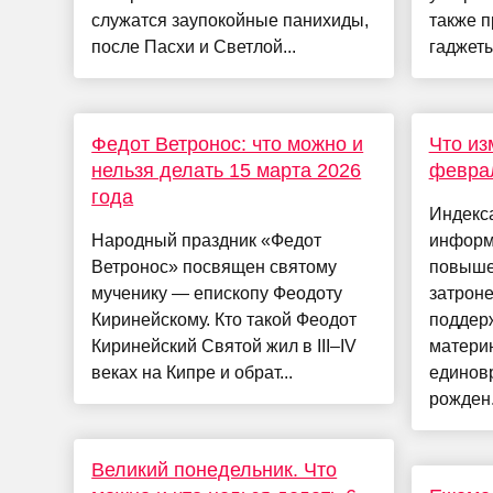
служатся заупокойные панихиды,
также 
после Пасхи и Светлой...
гаджеты
Федот Ветронос: что можно и
Что из
нельзя делать 15 марта 2026
феврал
года
Индекс
Народный праздник «Федот
информ
Ветронос» посвящен святому
повыше
мученику — епископу Феодоту
затроне
Киринейскому. Кто такой Феодот
поддерж
Киринейский Святой жил в III–IV
материн
веках на Кипре и обрат...
единов
рожден.
Великий понедельник. Что