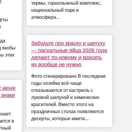
е
термы, горнолыжный комплекс,
национальный парк и
атмосфера...
ерты
и
о
ода
Забудьте про краску и шелуху
д якобы
— пасхальные яйца 2026 года
ры этих
делают по-новому и красить
их вообще не нужно
Фото сгенерировано В последние
годы хозяйки всё чаще
2 июня
отказываются от кастрюль с
 знаки
луковой шелухой и химических
красителей. Вместо этого на
праздничных столах появляются
нает:
десерты, которые имити...
ется в
ютный