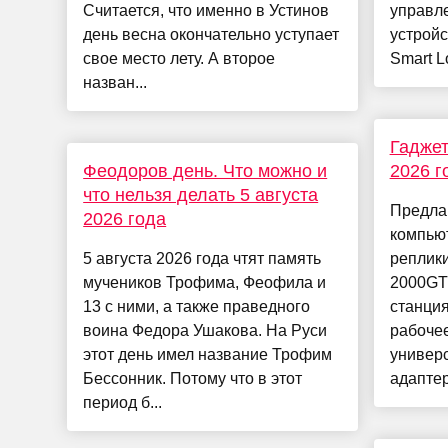
Считается, что именно в Устинов
управл
день весна окончательно уступает
устройс
свое место лету. А второе
Smart L
назван...
Гаджет
Феодоров день. Что можно и
2026 г
что нельзя делать 5 августа
Предла
2026 года
компью
5 августа 2026 года чтят память
реплики
мучеников Трофима, Феофила и
2000GT
13 с ними, а также праведного
станция
воина Федора Ушакова. На Руси
рабочее
этот день имел название Трофим
универ
Бессонник. Потому что в этот
адаптер.
период б...