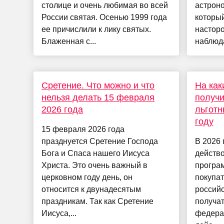
столице и очень любимая во всей
астроно
России святая. Осенью 1999 года
который
ее причислили к лику святых.
настор
Блаженная с...
наблюда
Сретение. Что можно и что
На как
нельзя делать 15 февраля
получи
2026 года
льготн
году
15 февраля 2026 года
празднуется Сретение Господа
В 2026 
Бога и Спаса нашего Иисуса
действо
Христа. Это очень важный в
програм
церковном году день, он
покупа
относится к двунадесятым
российс
праздникам. Так как Сретение
получат
Иисуса,...
федера