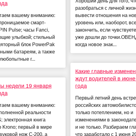
Хороший день для того, ч
ода
разобраться с личной жиз
гаем вашему вниманию:
вывести отношения на но
проницаемое смарт-
уровень или, наоборот, вс
PIN Pulse; часы Fanci,
закончить, если чувствуете
ющие улыбкой; стильный
уже дошли до точки.ОВЕН
ляторный блок PowerPak
когда новое знак...
ными батареям, а также
любопытные г...
Какие главные изменен
ждут водителей в июне
ы недели 19 января
года
ода
Первый летний день встре
гаем вашему вниманию:
российских автомобилисто
ополненной реальности
только потеплением, но и
S; электронная книга
изменениями в законодат
 Krono; первый в мире
и не только. Разбираем гл
вуковой нож C-200, а
что заработало с 1 июня 2