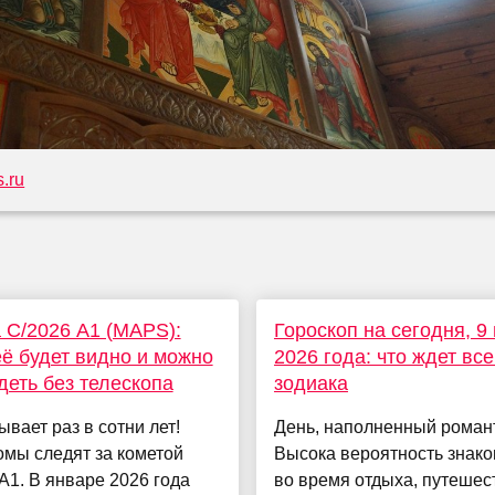
.ru
 C/2026 A1 (MAPS):
Гороскоп на сегодня, 9
её будет видно и можно
2026 года: что ждет все
деть без телескопа
зодиака
ывает раз в сотни лет!
День, наполненный роман
мы следят за кометой
Высока вероятность знак
A1. В январе 2026 года
во время отдыха, путешес