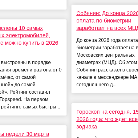
Собянин: До конца 202
оплата по биометрии
ислены 10 самых
заработает на всех МЦ
х электромобилей,
До конца 2026 года оплата
е можно купить в 2026
биометрии заработает на 
Московских центральных
 выстроены в порядке
диаметрах (МЦД). Об этом
ания времени разгона от 0
Собянин рассказал в свое
км/час, от самой
канале в мессенджере МА
нной» до самой
сегодняшнего д...
й». Рейтинг составил
Topspeed. На первом
 рейтинге самых быстры...
Гороскоп на сегодня, 1
2026 года: что ждет все
зодиака
ы недели 30 марта