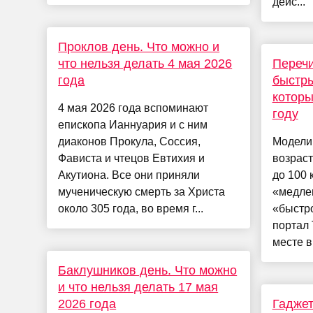
дейс...
Проклов день. Что можно и
что нельзя делать 4 мая 2026
Переч
года
быстры
которы
4 мая 2026 года вспоминают
году
епископа Ианнуария и с ним
диаконов Прокула, Соссия,
Модели
Фависта и чтецов Евтихия и
возраст
Акутиона. Все они приняли
до 100 
мученическую смерть за Христа
«медле
около 305 года, во время г...
«быстро
портал 
месте в
Баклушников день. Что можно
и что нельзя делать 17 мая
2026 года
Гаджет