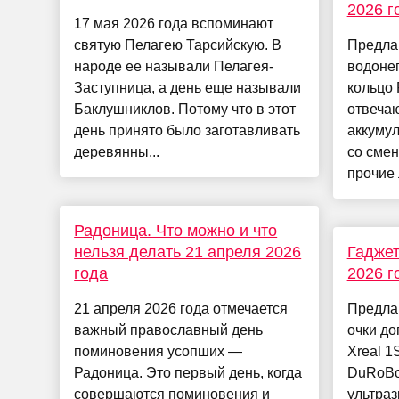
2026 г
17 мая 2026 года вспоминают
святую Пелагею Тарсийскую. В
Предла
народе ее называли Пелагея-
водоне
Заступница, а день еще называли
кольцо 
Баклушниклов. Потому что в этот
отвеча
день принято было заготавливать
аккуму
деревянны...
со смен
прочие 
Радоница. Что можно и что
нельзя делать 21 апреля 2026
Гаджет
года
2026 г
21 апреля 2026 года отмечается
Предла
важный православный день
очки д
поминовения усопших —
Xreal 1
Радоница. Это первый день, когда
DuRoBo
совершаются поминовения и
ультраз