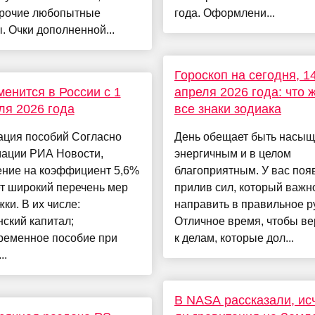
прочие любопытные
года. Оформлени...
. Очки дополненной...
Гороскоп на сегодня, 1
менится в России с 1
апреля 2026 года: что 
я 2026 года
все знаки зодиака
ация пособий Согласно
День обещает быть насы
ации РИА Новости,
энергичным и в целом
ние на коэффициент 5,6%
благоприятным. У вас поя
т широкий перечень мер
прилив сил, который важн
ки. В их числе:
направить в правильное р
ский капитал;
Отличное время, чтобы ве
ременное пособие при
к делам, которые дол...
..
В NASA рассказали, ис