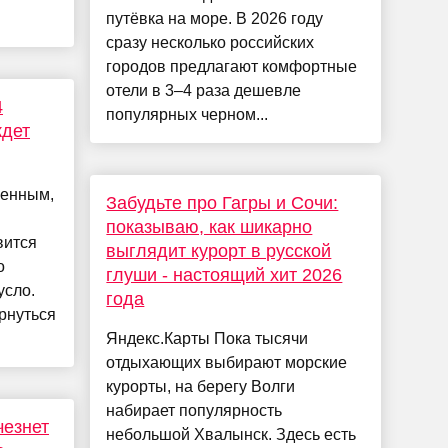
путёвка на море. В 2026 году
сразу несколько российских
городов предлагают комфортные
отели в 3–4 раза дешевле
4
популярных черном...
ждет
щенным,
Забудьте про Гагры и Сочи:
показываю, как шикарно
вится
выглядит курорт в русской
о
глуши - настоящий хит 2026
усло.
года
рнуться
Яндекс.Карты Пока тысячи
отдыхающих выбирают морские
курорты, на берегу Волги
набирает популярность
чезнет
небольшой Хвалынск. Здесь есть