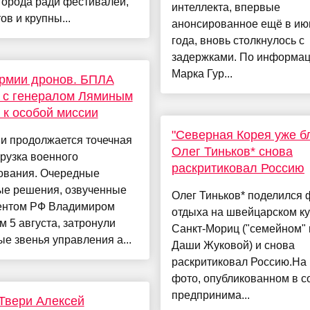
города ради фестивалей,
интеллекта, впервые
ов и крупны...
анонсированное ещё в ию
года, вновь столкнулось с
задержками. По информа
Марка Гур...
рмии дронов. БПЛА
 с генералом Ляминым
 к особой миссии
"Северная Корея уже бл
и продолжается точечная
Олег Тиньков* снова
рузка военного
раскритиковал Россию
ования. Очередные
ые решения, озвученные
Олег Тиньков* поделился 
ентом РФ Владимиром
отдыха на швейцарском к
 5 августа, затронули
Санкт-Мориц ("семейном" 
е звенья управления а...
Даши Жуковой) и снова
раскритиковал Россию.На
фото, опубликованном в с
предпринима...
Твери Алексей