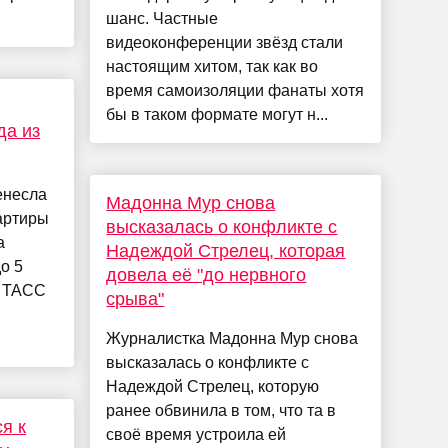
шанс. Частные
видеоконференции звёзд стали
настоящим хитом, так как во
время самоизоляции фанаты хотя
бы в таком формате могут н...
да из
енесла
Мадонна Мур снова
артиры
высказалась о конфликте с
а
Надеждой Стрелец, которая
о 5
довела её "до нервного
т ТАСС
срыва"
Журналистка Мадонна Мур снова
высказалась о конфликте с
Надеждой Стрелец, которую
ранее обвинила в том, что та в
я к
своё время устроила ей