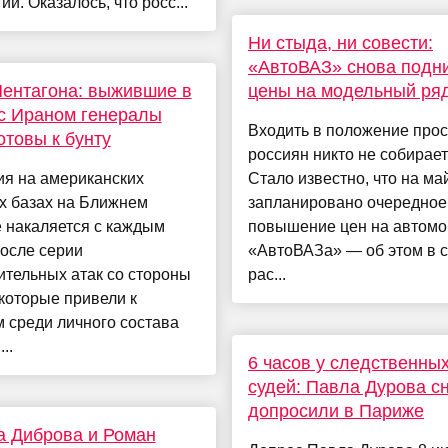
ии. Оказалось, что росс...
Ни стыда, ни совести:
«АвтоВАЗ» снова подн
ентагона: выжившие в
цены на модельный ря
с Ираном генералы
Входить в положение про
товы к бунту
россиян никто не собирает
ия на американских
Стало известно, что на ма
х базах на Ближнем
запланировано очередное
 накаляется с каждым
повышение цен на автом
осле серии
«АвтоВАЗа» — об этом в с
тельных атак со стороны
рас...
которые привели к
 среди личного состава
..
6 часов у следственны
судей: Павла Дурова с
допросили в Париже
 Диброва и Роман