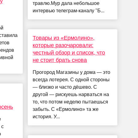
у
травлю.Мур дала небольшое
интервью телеграм-каналу "Б...
ой
ставила
Товары из «Ермолино»,
етов
которые разочаровали:
рендов
честный обзор и список, что
тивной
не стоит брать снова
Прогород Магазины у дома — это
всегда лотерея. С одной стороны
— близко и часто дёшево. С
другой — рискуешь нарваться на
то, что потом неделю пытаешься
осень
забыть. С «Ермолино» та же
история. У...
е
 с
о