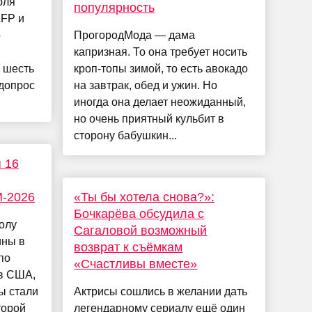
юля
популярность
AFP и
о
ПрогородМода — дама
капризная. То она требует носить
 шесть
кроп-топы зимой, то есть авокадо
 допрос
на завтрак, обед и ужин. Но
иногда она делает неожиданный,
но очень приятный кульбит в
сторону бабушкин...
 16
М-2026
«Ты бы хотела снова?»:
Бочкарёва обсудила с
олу
Сагаловой возможный
ины в
возврат к съёмкам
по
«Счастливы вместе»
 в США,
ы стали
Актрисы сошлись в желании дать
торой
легендарному сериалу ещё один