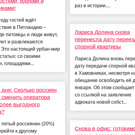
остями, идеями и
раз в истории....
иками!
году гостей ждёт
ствие в Петландию –
Лариса Долина снова
где питомцы и люди живут,
перенесла дату переез
ют и развлекаются
спорной квартиры
 Это настоящий урбан-мир
статых: со своими
Лариса Долина вновь пер
, площадями...
дату передачи спорной кв
в Хамовниках, несмотря н
обещание освободить её д
января. Об этом сообщае
дня: Сколько россиян
со ссылкой на заявление
 сменить оператора
адвоката новой собст...
олее выгодного
а?
 пятый россиянин (20%)
Снова в офис: готовимс
ерейти к другому