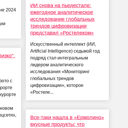
ИИ снова на пьедестале:
не 2024
ежегодное аналитическое
исследование глобальных
ции
трендов цифровизации
представил «Ростелеком»
Искусственный интеллект (ИИ,
Artificial Intelligence) седьмой год
изко".
подряд стал интегральным
лидером аналитического
исследования «Мониторинг
глобальных трендов
фото с
цифровизации», которое
урорте
«Ростеле...
курорте
 новом
оцсетях,
Все-таки нашла в «Ермолино»
вкусные продукты: что