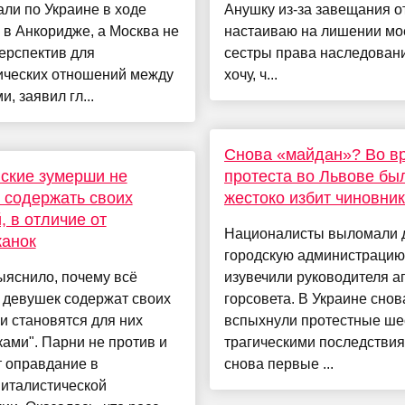
ли по Украине в ходе
Анушку из-за завещания от
 в Анкоридже, а Москва не
настаиваю на лишении мо
ерспектив для
сестры права наследовани
ических отношений между
хочу, ч...
и, заявил гл...
Снова «майдан»? Во в
ские зумерши не
протеста во Львове бы
 содержать своих
жестоко избит чиновник
, в отличие от
Националисты выломали 
канок
городскую администрацию
ыяснило, почему всё
изувечили руководителя а
 девушек содержат своих
горсовета. В Украине снов
и становятся для них
вспыхнули протестные ше
ами". Парни не против и
трагическими последствия
т оправдание в
снова первые ...
питалистической