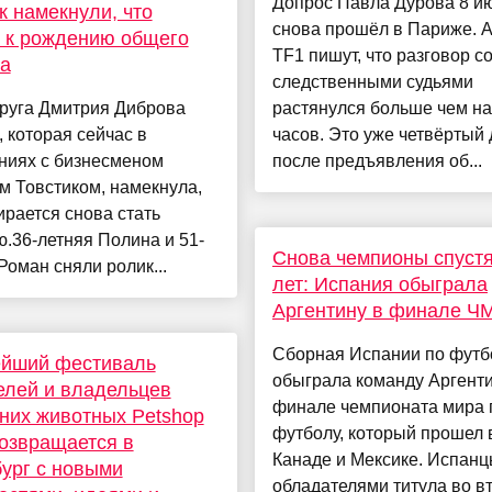
Допрос Павла Дурова 8 и
к намекнули, что
снова прошёл в Париже. 
 к рождению общего
TF1 пишут, что разговор с
а
следственными судьями
пруга Дмитрия Диброва
растянулся больше чем на
 которая сейчас в
часов. Это уже четвёртый
ниях с бизнесменом
после предъявления об...
м Товстиком, намекнула,
ирается снова стать
.36-летняя Полина и 51-
Снова чемпионы спустя
Роман сняли ролик...
лет: Испания обыграла
Аргентину в финале Ч
Сборная Испании по футб
ейший фестиваль
обыграла команду Аргент
лей и владельцев
финале чемпионата мира 
них животных Petshop
футболу, который прошел
озвращается в
Канаде и Мексике. Испанц
ург с новыми
обладателями титула во в