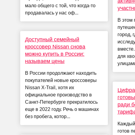
активн
мало общего с той, что когда-то
участн
продавалась у нас оф...
В этом 
путеше
город, 
Доступный семейный
исследу
кроссовер Nissan снова
вместе.
можно купить в России:
для хво
называем цены
улицами
В России продолжают находить
покупателей новые кроссоверы
Nissan X-Trail, хотя их
Цифра 
официальное производство в
готовы
Санкт-Петербурге прекратилось
ради б
еще в 2022 году. Речь о машинах
тариф
без пробега, котор...
Каждый
готов п