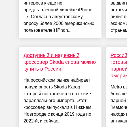
интереса к еще не
выдвига
представленной линейке iPhone
встречи
17. Согласно августовскому
видит п
опросу более 2000 американских
эконом
пользователей iPhon...
странам
Доступный и надежный
Россий
кроссовер Skoda снова можно
готовы
купить в России
парней
амери
На российском рынке набирает
популярность Skoda Karoq,
Metro в
который поставляется по схеме
больше
параллельного импорта. Этот
парней 
кроссовер выпускали в Нижнем
"мамочк
Новгороде с конца 2019 года по
находя
2022-й, и сейчас...
антика