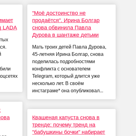
"Моё достоинство не
имает
продаётся". Ирина Болгар
д LADA
снова обвинила Павла
Дурова в шантаже детьми
стых
ся.
Мать троих детей Павла Дурова,
й
45-летняя Ирина Болгар, снова
поделилась подробностями
обили
конфликта с основателем
оцсетях
Telegram, который длится уже
несколько лет. В своём
инстаграме* она опубликовал...
х
нова
Квашеная капуста снова в
тренде: почему тренд на
"бабушкины бочки" набирает