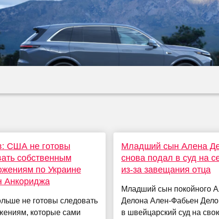
: США не готовы
Младший сын Алена Д
ать собственным
снова подал в суд на с
ожениям по Украине
из-за завещания отца
н Анкориджа
Младший сын покойного 
льше не готовы следовать
Делона Ален-Фабьен Дело
жениям, которые сами
в швейцарский суд на сво