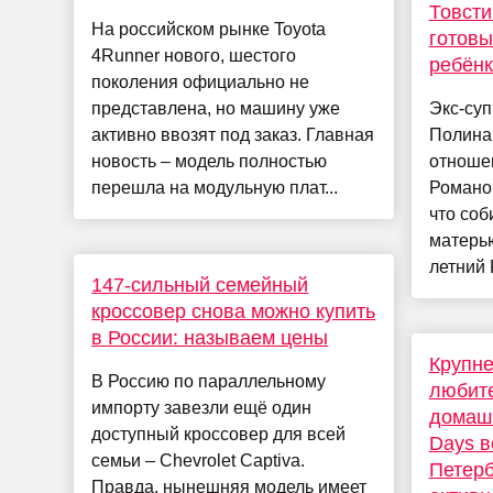
Товсти
На российском рынке Toyota
готовы
4Runner нового, шестого
ребёнк
поколения официально не
представлена, но машину уже
Экс-су
активно ввозят под заказ. Главная
Полина,
новость – модель полностью
отноше
перешла на модульную плат...
Романо
что соб
матерью
летний 
147-сильный семейный
кроссовер снова можно купить
в России: называем цены
Крупн
В Россию по параллельному
любите
импорту завезли ещё один
домаш
доступный кроссовер для всей
Days в
семьи – Chevrolet Captiva.
Петерб
Правда, нынешняя модель имеет