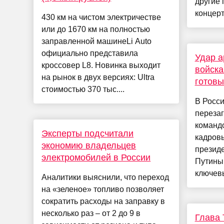
другие 
концерт
430 км на чистом электричестве
или до 1670 км на полностью
заправленной машинеLi Auto
официально представила
Удар а
кроссовер L8. Новинка выходит
войска
на рынок в двух версиях: Ultra
готовы
стоимостью 370 тыс....
В Росси
перезаг
команд
Эксперты подсчитали
кадров
экономию владельцев
презид
электромобилей в России
Путиным
ключевы
Аналитики выяснили, что переход
на «зеленое» топливо позволяет
сократить расходы на заправку в
несколько раз – от 2 до 9 в
Глава 