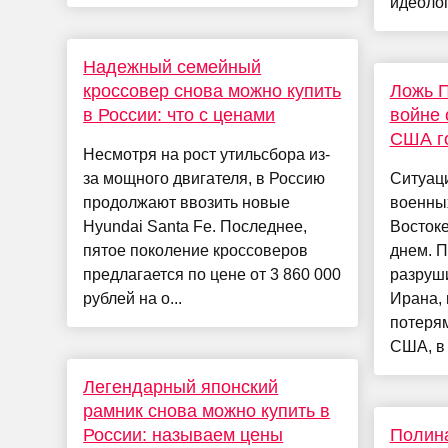
идеолог
Надежный семейный
кроссовер снова можно купить
Ложь П
в России: что с ценами
войне 
США го
Несмотря на рост утильсбора из-
за мощного двигателя, в Россию
Ситуац
продолжают ввозить новые
военны
Hyundai Santa Fe. Последнее,
Востоке
пятое поколение кроссоверов
днем. П
предлагается по цене от 3 860 000
разруши
рублей на о...
Ирана, 
потерям
США, в .
Легендарный японский
рамник снова можно купить в
России: называем цены
Полина