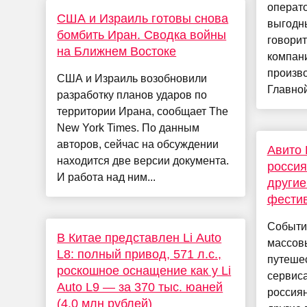
операто
США и Израиль готовы снова
выгодн
бомбить Иран. Сводка войны
говорит
на Ближнем Востоке
компани
произв
США и Израиль возобновили
Главной
разработку планов ударов по
территории Ирана, сообщает The
New York Times. По данным
авторов, сейчас на обсуждении
Авито 
находится две версии документа.
россия
И работа над ним...
другие
фестив
Событи
В Китае представлен Li Auto
массов
L8: полный привод, 571 л.с.,
путешес
роскошное оснащение как у Li
сервис
Auto L9 — за 370 тыс. юаней
россиян
(4,0 млн рублей)