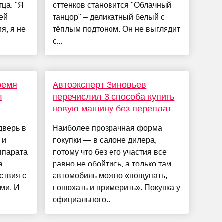
ца. "Я
оттенков становится "Облачный
ей
танцор" – деликатный белый с
я, я не
тёплым подтоном. Он не выглядит
с...
ремя
Автоэксперт Зиновьев
л
перечислил 3 способа купить
новую машину без переплат
дверь в
Наиболее прозрачная форма
 и
покупки — в салоне дилера,
ппарата
потому что без его участия все
а
равно не обойтись, а только там
ствия с
автомобиль можно «пощупать,
ми. И
понюхать и примерить». Покупка у
официального...