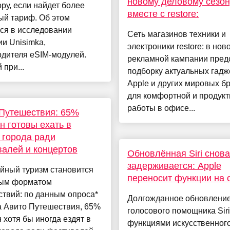
новому деловому сезон
ру, если найдет более
вместе с restore:
ый тариф. Об этом
ся в исследовании
Сеть магазинов техники и
и Unisimka,
электроники restore: в нов
одителя eSIM-модулей.
рекламной кампании пред
 при...
подборку актуальных гадж
Apple и других мировых б
для комфортной и продук
работы в офисе...
Путешествия: 65%
н готовы ехать в
 города ради
алей и концертов
Обновлённая Siri снова
задерживается: Apple
йный туризм становится
переносит функции на 
ым форматом
твий: по данным опроса*
Долгожданное обновлени
а Авито Путешествия, 65%
голосового помощника Siri
 хотя бы иногда ездят в
функциями искусственног