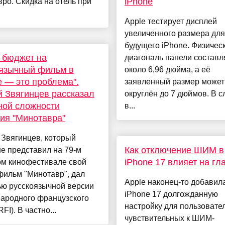
iPhone
вро. Скидка на отель при
Apple тестирует дисплей
увеличенного размера для
будущего iPhone. Физичес
 бюджет на
диагональ панели составл
оязычный фильм в
около 6,96 дюйма, а её
 — это проблема".
заявленный размер может
 Звягинцев рассказал
округлён до 7 дюймов. В с
ной сложности
в...
ия "Минотавра"
 Звягинцев, который
Как отключение ШИМ в
е представил на 79-м
iPhone 17 влияет на гл
ом кинофестивале свой
фильм "Минотавр", дал
Apple наконец-то добавил
ью русскоязычной версии
iPhone 17 долгожданную
ародного французского
настройку для пользовате
FI). В частно...
чувствительных к ШИМ-