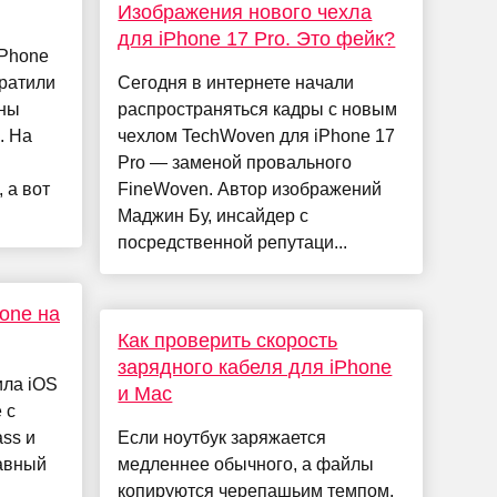
Изображения нового чехла
для iPhone 17 Pro. Это фейк?
iPhone
братили
Сегодня в интернете начали
оны
распространяться кадры с новым
. На
чехлом TechWoven для iPhone 17
Pro — заменой провального
 а вот
FineWoven. Автор изображений
Маджин Бу, инсайдер с
посредственной репутаци...
one на
Как проверить скорость
зарядного кабеля для iPhone
ила iOS
и Mac
 с
ss и
Если ноутбук заряжается
лавный
медленнее обычного, а файлы
копируются черепашьим темпом,