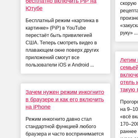
бесплатно включить PiP на
скорую 
Ютубе
рецепта
произн
Бесплатный режим «картинка в
«закуск
картинке» (PiP) в YouTube
руку» ...
перестаёт быть привилегией
США. Теперь смотреть видео в
плавающем окне поверх других
приложений смогут все
Летим 
пользователи iOS и Android ...
семьей
включе
отель 
такую 
Зачем нужен режим инкогнито
в браузере и как его включить
Прогор
на iPhone
на 9–10
«всё вк
Режим инкогнито давно стал
170–200
стандартной функцией любого
раннее
браузера и часто воспринимается