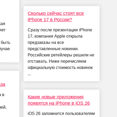
Сколько сейчас стоят все
iPhone 17 в России?
кая
яет
Сразу после презентации iPhone
17, компания Apple открыла
 быть
предзаказы на все
лучае
представленные новинки.
Российские ретейлеры решили не
отставать. Ниже перечисляем
официальную стоимость новинок
...
аза
а в
Какие новые приложения
появятся на iPhone в iOS 26
лей,
iOS 26 запомнится пользователям