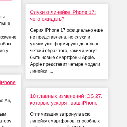
Слухи о линейке iPhone 17:
обы
чего ожидать?
ольше
Серия iPhone 17 официально ещё
ложение
не представлена, но слухи и
собом
утечки уже формируют довольно
ия у
чёткий образ того, какими могут
быть новые смартфоны Apple.
Apple представит четыре модели
линейки i...
iPhone
10 главных изменений iOS 27,
e Air,
которые ускорят ваш iPhone
ным
Оптимизация затронула всю
атору
линейку смартфонов, способных