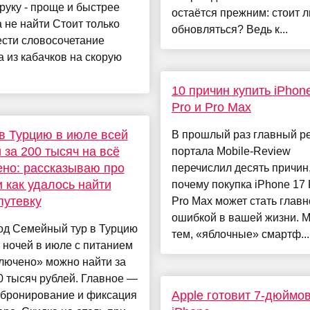
руку - проще и быстрее
остаётся прежним: стоит л
 не найти Стоит только
обновляться? Ведь к...
ести словосочетание
а из кабачков на скорую
10 причин купить iPhon
Pro и Pro Max
в Турцию в июле всей
В прошлый раз главный р
 за 200 тысяч на всё
портала Mobile-Review
но: рассказываю про
перечислил десять причин
и как удалось найти
почему покупка iPhone 17 
путевку
Pro Max может стать главн
ошибкой в вашей жизни. 
од Семейный тур в Турцию
тем, «яблочные» смартф...
 ночей в июле с питанием
лючено» можно найти за
 тысяч рублей. Главное —
Apple готовит 7-дюймо
 бронирование и фиксация