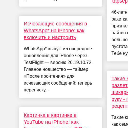
карье
46-летн
ракетк
Исчезающие сообщения в
признал
WhatsApp* на iPhone: как
найти с
включить и настроить
большог
пустота
WhatsApp* выпустил очередное
Тебе ну
обновление для iPhone через
TestFlight — версию 26.19.10.72.
Главное новшество — таймер
«После прочтения» для
Такие 
исчезающих сообщений: теперь
разлет
переписку...
шикарн
руку -
рецепт
Картинка в картинке в
Такие к
YouTube на iPhone: как
как сем