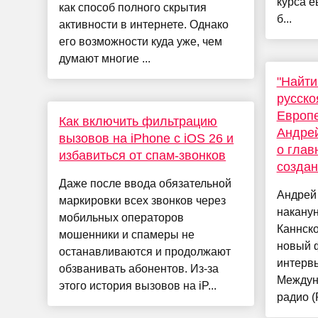
курса е
как способ полного скрытия
б...
активности в интернете. Однако
его возможности куда уже, чем
думают многие ...
"Найти
русск
Европе
Как включить фильтрацию
Андрей
вызовов на iPhone с iOS 26 и
о глав
избавиться от спам-звонков
создан
Даже после ввода обязательной
Андрей
маркировки всех звонков через
наканун
мобильных операторов
Каннск
мошенники и спамеры не
новый 
останавливаются и продолжают
интерв
обзванивать абонентов. Из-за
Междун
этого история вызовов на iP...
радио (R