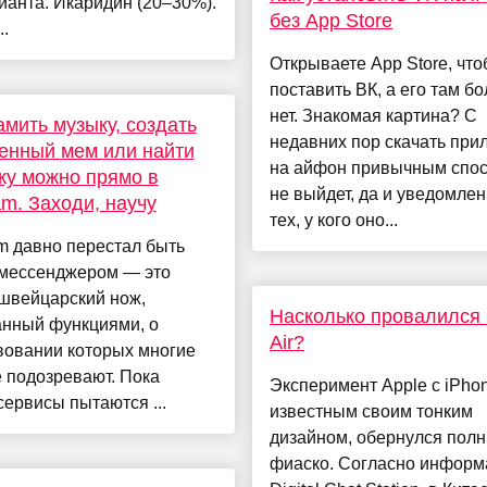
ианта. Икаридин (20–30%).
без App Store
..
Открываете App Store, чт
поставить ВК, а его там б
нет. Знакомая картина? С
мить музыку, создать
недавних пор скачать при
енный мем или найти
на айфон привычным спо
ку можно прямо в
не выйдет, да и уведомлен
am. Заходи, научу
тех, у кого оно...
m давно перестал быть
 мессенджером — это
 швейцарский нож,
Насколько провалился 
анный функциями, о
Air?
вовании которых многие
 подозревают. Пока
Эксперимент Apple с iPhon
сервисы пытаются ...
известным своим тонким
дизайном, обернулся пол
фиаско. Согласно информ