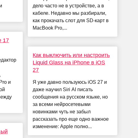
и
дело часто не в устройстве, а в
кабеле. Недавно мы разбирали,
как прокачать слот для SD-карт в
MacBook Pro,...
e 17
Как выключить или настроить
едактор
Liquid Glass на iPhone в iOS
27
,
Pro и
Я уже давно пользуюсь iOS 27 и
ой
даже научил Siri AI писать
Между
сообщения на русском языке, но
за всеми нейросетевыми
новинками чуть не забыл
рассказать про еще одно важное
изменение: Apple полно...
вый