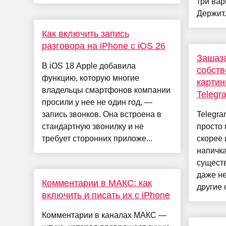
три вар
Держит.
Как включить запись
разговора на iPhone c iOS 26
Зашаза
В iOS 18 Apple добавила
собств
функцию, которую многие
картин
владельцы смартфонов компании
Telegr
просили у нее не один год, —
запись звонков. Она встроена в
Telegra
стандартную звонилку и не
просто
требует сторонних приложе...
скорее
напичк
сущест
даже не
Комментарии в МАКС: как
другие 
включить и писать их с iPhone
Комментарии в каналах МАКС —