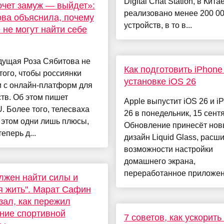
Digital Chat Station, в Кит
очет замуж — выйдет»:
реализовано менее 200 0
ва объяснила, почему
устройств, в то в...
 не могут найти себе
дущая Роза Сябитова не
Как подготовить iPhone
того, чтобы россиянки
установке iOS 26
и с онлайн-платформ для
тв. Об этом пишет
Apple выпустит iOS 26 и 
 Более того, телесваха
26 в понедельник, 15 сент
 этом одни лишь плюсы,
Обновление принесёт но
теперь д...
дизайн Liquid Glass, рас
возможности настройки
домашнего экрана,
переработанное приложени
лжен найти силы и
я жить". Марат Сафин
зал, как пережил
ние спортивной
7 советов, как ускорить