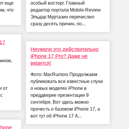
ет еще
особый восторг. Главный
ом, что
редактор портала Mobile-Review
Эльдар Муртазин перечислил
сразу десять причин, по...
17
Неужели это действительно
iPhone 17 Pro? Даже не
зинов,
верится!
Фото: MacRumors Продолжаем
публиковать все известные слухи
и от
о новых моделях iPhone в
 с
преддверие презентации 9
сентября. Вот здесь можно
прочесть о базовом iPhone 17, а
вот тут об iPhone 17 A...
Phone