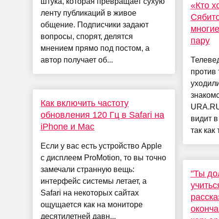
штука, которая превращает сухую
«Кто х
ленту публикаций в живое
Сябито
общение. Подписчики задают
многие
вопросы, спорят, делятся
пару
мнением прямо под постом, а
автор получает об...
Телеве
против 
уходил
знакомс
Как включить частоту
URA.RU.
обновления 120 Гц в Safari на
видит в
iPhone и Mac
так как 
Если у вас есть устройство Apple
с дисплеем ProMotion, то вы точно
замечали странную вещь:
"Ты до
интерфейс системы летает, а
учитьс
Safari на некоторых сайтах
расска
ощущается как на мониторе
оконча
десятилетней давн...