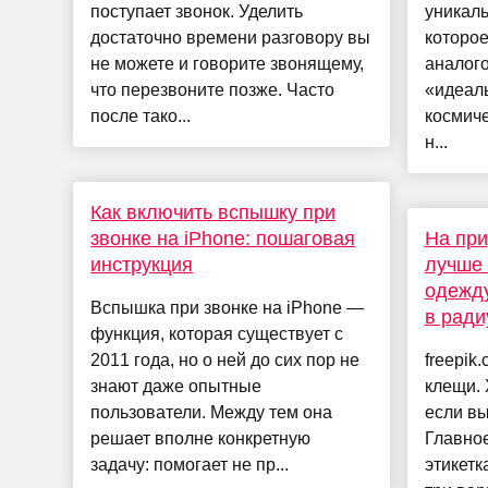
поступает звонок. Уделить
уникал
достаточно времени разговору вы
которое
не можете и говорите звонящему,
аналого
что перезвоните позже. Часто
«идеал
после тако...
космиче
н...
Как включить вспышку при
звонке на iPhone: пошаговая
На при
инструкция
лучше 
одежду
Вспышка при звонке на iPhone —
в ради
функция, которая существует с
2011 года, но о ней до сих пор не
freepik
знают даже опытные
клещи. 
пользователи. Между тем она
если в
решает вполне конкретную
Главное
задачу: помогает не пр...
этикетк