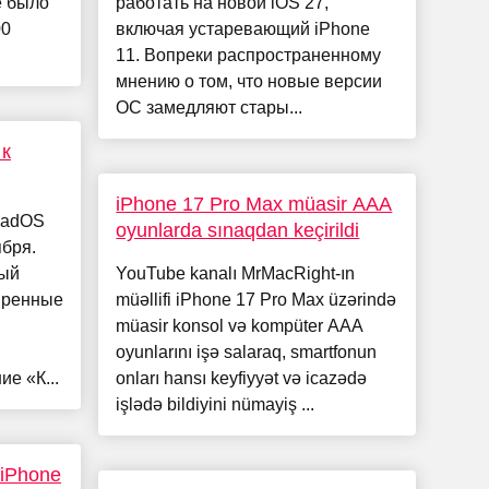
ае было
работать на новой iOS 27,
00
включая устаревающий iPhone
11. Вопреки распространенному
мнению о том, что новые версии
ОС замедляют стары...
 к
iPhone 17 Pro Max müasir AAA
iPadOS
oyunlarda sınaqdan keçirildi
ября.
вый
YouTube kanalı MrMacRight-ın
ширенные
müəllifi iPhone 17 Pro Max üzərində
müasir konsol və kompüter AAA
oyunlarını işə salaraq, smartfonun
е «К...
onları hansı keyfiyyət və icazədə
işlədə bildiyini nümayiş ...
 iPhone