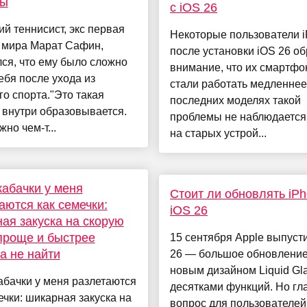
ры
с iOS 26
ий теннисист, экс первая
Некоторые пользователи 
а мира Марат Сафин,
после установки iOS 26 о
ся, что ему было сложно
внимание, что их смартф
ебя после ухода из
стали работать медленнее
о спорта."Это такая
последних моделях такой
 внутри образовывается.
проблемы не наблюдается,
жно чем-т...
на старых устрой...
кабачки у меня
Стоит ли обновлять iPh
аются как семечки:
iOS 26
ая закуска на скорую
 проще и быстрее
15 сентября Apple выпуст
а не найти
26 — большое обновление
новым дизайном Liquid Gla
абачки у меня разлетаются
десятками функций. Но г
ечки: шикарная закуска на
вопрос для пользователей