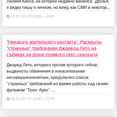
Лилией Киосе, на которой недавно женился."Друзья,
я редко пишу о личном, но вижу, как СМИ и некотор...
13:22 (31.07.2026) » 18
"Никакого зрительного контакта". Раскрыты
"странные" требования Джареда Лето на
съёмках на фоне громкого секс-скандала
Джаред Лето, которого против которого сейчас
выдвинуты обвинения в изнасиловании
несовершеннолетних, предъявлял список
"странных" требований во время работы над своим
фильмом "Трон: Арес". ...
13:22 (31.07.2026) » 22