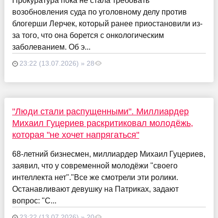
Прокуратура пока не стала требовать
возобновления суда по уголовному делу против
блогерши Лерчек, который ранее приостановили из-
за того, что она борется с онкологическим
заболеванием. Об э...
23:22 (13.07.2026) » 28
"Люди стали распущенными". Миллиардер
Михаил Гуцериев раскритиковал молодёжь,
которая "не хочет напрягаться"
68-летний бизнесмен, миллиардер Михаил Гуцериев,
заявил, что у современной молодёжи "своего
интеллекта нет"."Все же смотрели эти ролики.
Останавливают девушку на Патриках, задают
вопрос: "С...
23:22 (13.07.2026) » 20