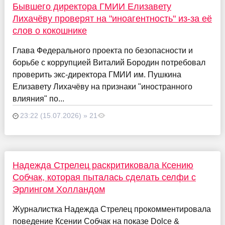
Бывшего директора ГМИИ Елизавету
Лихачёву проверят на "иноагентность" из-за её
слов о кокошнике
Глава Федерального проекта по безопасности и
борьбе с коррупцией Виталий Бородин потребовал
проверить экс-директора ГМИИ им. Пушкина
Елизавету Лихачёву на признаки "иностранного
влияния" по...
23:22 (15.07.2026) » 21
Надежда Стрелец раскритиковала Ксению
Собчак, которая пыталась сделать селфи с
Эрлингом Холландом
Журналистка Надежда Стрелец прокомментировала
поведение Ксении Собчак на показе Dolce &