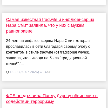
Самая известная tradwife и инфлюенсерша
Нара Смит заявила, что у них с мужем
равноправие
24-летняя инфлюенсерша Нара Смит, которая
прославилась в сети благодаря своему блогу с
контентом в стиле tradwife (от traditional wives),
заявила, что никогда не была "традиционной
женой"."...
15:22 (30.07.2026) » 14
ФСБ предъявила Павлу Дурову обвинение в
содействии терроризму