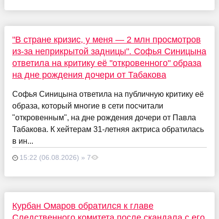
"В стране кризис, у меня — 2 млн просмотров
из-за неприкрытой задницы". Софья Синицына
ответила на критику её "откровенного" образа
на дне рождения дочери от Табакова
Софья Синицына ответила на публичную критику её
образа, который многие в сети посчитали
"откровенным", на дне рождения дочери от Павла
Табакова. К хейтерам 31-летняя актриса обратилась
в ин...
15:22 (06.08.2026) » 7
Курбан Омаров обратился к главе
Следственного комитета после скандала с его