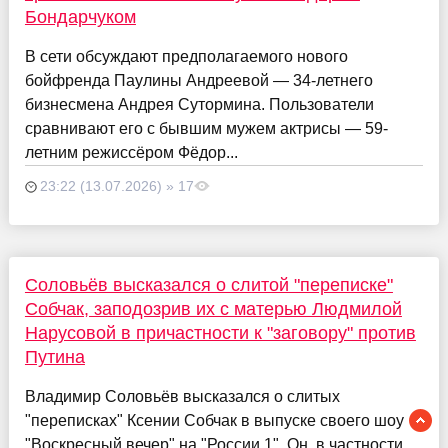
Бондарчуком
В сети обсуждают предполагаемого нового
бойфренда Паулины Андреевой — 34-летнего
бизнесмена Андрея Сутормина. Пользователи
сравнивают его с бывшим мужем актрисы — 59-
летним режиссёром Фёдор...
23:22 (13.07.2026) » 17
Соловьёв высказался о слитой "переписке"
Собчак, заподозрив их с матерью Людмилой
Нарусовой в причастности к "заговору" против
Путина
Владимир Соловьёв высказался о слитых
"переписках" Ксении Собчак в выпуске своего шоу
"Воскресный вечер" на "России 1". Он, в частности,