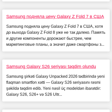
Samsung подняла цену Galaxy Z Fold 7 в США
Samsung подняла цену Galaxy Z Fold 7 в США, хотя
до выхода Galaxy Z Fold 8 уже не так далеко. Память
и другие компоненты дорожают быстрее, чем
маркетинговые планы, а значит даже смартфоны з...
Samsung Galaxy S26 seriyası təqdim olundu
Samsung şirkəti Galaxy Unpacked 2026 tədbirində yeni
flaqman smartfon xətti — Galaxy S26 seriyasını rəsmi
şəkildə təqdim edib. Yeni nəsil üç modeldən ibarətdir:
Galaxy S26, S26+ və S26 Ultr...