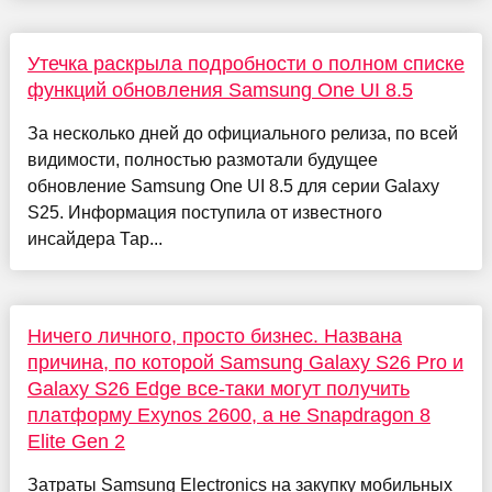
Утечка раскрыла подробности о полном списке
функций обновления Samsung One UI 8.5
За несколько дней до официального релиза, по всей
видимости, полностью размотали будущее
обновление Samsung One UI 8.5 для серии Galaxy
S25. Информация поступила от известного
инсайдера Тар...
Ничего личного, просто бизнес. Названа
причина, по которой Samsung Galaxy S26 Pro и
Galaxy S26 Edge все-таки могут получить
платформу Exynos 2600, а не Snapdragon 8
Elite Gen 2
Затраты Samsung Electronics на закупку мобильных