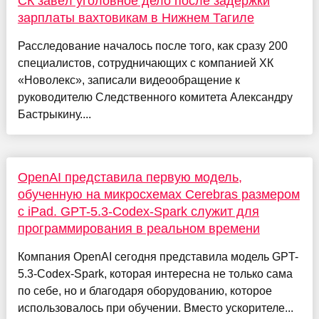
СК завёл уголовное дело после задержки
зарплаты вахтовикам в Нижнем Тагиле
Расследование началось после того, как сразу 200
специалистов, сотрудничающих с компанией ХК
«Новолекс», записали видеообращение к
руководителю Следственного комитета Александру
Бастрыкину....
OpenAI представила первую модель,
обученную на микросхемах Cerebras размером
с iPad. GPT-5.3-Codex-Spark служит для
программирования в реальном времени
Компания OpenAI сегодня представила модель GPT-
5.3-Codex-Spark, которая интересна не только сама
по себе, но и благодаря оборудованию, которое
использовалось при обучении. Вместо ускорителе...