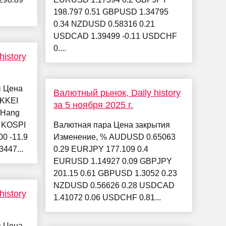
198.797 0.51 GBPUSD 1.34795
0.34 NZDUSD 0.58316 0.21
USDCAD 1.39499 -0.11 USDCHF
0....
istory
ы Цена
Валютный рынок, Daily history
IKKEI
за 5 ноября 2025 г.
6 Hang
8 KOSPI
Валютная пара Цена закрытия
00 -11.9
Изменение, % AUDUSD 0.65063
3447...
0.29 EURJPY 177.109 0.4
EURUSD 1.14927 0.09 GBPJPY
201.15 0.61 GBPUSD 1.3052 0.23
NZDUSD 0.56626 0.28 USDCAD
istory
1.41072 0.06 USDCHF 0.81...
ы Цена