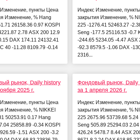
 Изменение, пункты Цена
Индекс Изменение, пункт
ия Изменение, % Hang
закрытия Изменение, % N
1.71 26158.36 0.97 KOSPI
225 -1276.41 52463.27 -2.
4221.87 2.78 ASX 200 12.9
Seng -177.5 25116.53 -0.7
0.15 DAX 174.11 24132.41
-244.65 5234.05 -4.47 ASX
C 40 -11.28 8109.79 -0.14
-92.3 8579.5 -1.06 DAX -13
2316...
ый рынок, Daily history
Фондовый рынок, Daily h
ноября 2025 г.
за 1 апреля 2026 г.
 Изменение, пункты Цена
Индекс Изменение, пункт
ия Изменение, % NIKKEI
закрытия Изменение, % N
81 50253.91 0.17 Hang
225 2675.96 53739.68 5.24
7.04 25858.89 -0.34 KOSPI
Seng 505.89 25294.03 2.0
3926.59 -1.51 ASX 200 -3.2
426.24 5478.7 8.44 ASX 20
-0.04 DAX 68.83 23836.79
8671.8 2.24 DAX 618.85 23