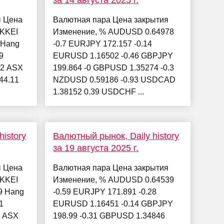
за 14 августа 2025 г.
ы Цена
Валютная пара Цена закрытия
IKKEI
Изменение, % AUDUSD 0.64978
7 Hang
-0.7 EURJPY 172.157 -0.14
9
EURUSD 1.16502 -0.46 GBPJPY
22 ASX
199.864 -0 GBPUSD 1.35274 -0.3
344.11
NZDUSD 0.59186 -0.93 USDCAD
1.38152 0.39 USDCHF ...
istory
Валютный рынок, Daily history
за 19 августа 2025 г.
ы Цена
Валютная пара Цена закрытия
IKKEI
Изменение, % AUDUSD 0.64539
79 Hang
-0.59 EURJPY 171.891 -0.28
1
EURUSD 1.16451 -0.14 GBPJPY
7 ASX
198.99 -0.31 GBPUSD 1.34846