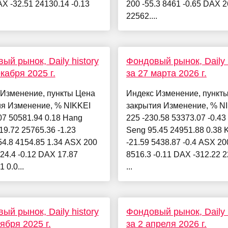
AX -32.51 24130.14 -0.13
200 -55.3 8461 -0.65 DAX 2
22562....
ый рынок, Daily history
Фондовый рынок, Daily h
екабря 2025 г.
за 27 марта 2026 г.
 Изменение, пункты Цена
Индекс Изменение, пункт
ия Изменение, % NIKKEI
закрытия Изменение, % N
07 50581.94 0.18 Hang
225 -230.58 53373.07 -0.4
19.72 25765.36 -1.23
Seng 95.45 24951.88 0.38
4.8 4154.85 1.34 ASX 200
-21.59 5438.87 -0.4 ASX 200
624.4 -0.12 DAX 17.87
8516.3 -0.11 DAX -312.22 
 0.0...
...
ый рынок, Daily history
Фондовый рынок, Daily h
ября 2025 г.
за 2 апреля 2026 г.