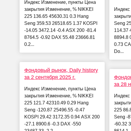
Индекс Изменение, пункты Цена
закрытия Изменение, % NIKKEI
Индекс
225 136.65 45630.31 0.3 Hang
закрыт
Seng 359.53 26518.65 1.37 KOSPI
Seng 25
-14.05 3472.14 -0.4 ASX 200 -81.4
114.37 
8764.5 -0.92 DAX 55.48 23666.81
8894.8 
0.2...
0.73 CA
Do...
Фондовый рынок, Daily history
за 2 сентября 2025 г.
Фондов
за 28 
Индекс Изменение, пункты Цена
закрытия Изменение, % NIKKEI
Индекс
225 121.7 42310.49 0.29 Hang
закрыт
Seng -120.87 25496.55 -0.47
225 86.
KOSPI 29.42 3172.35 0.94 ASX 200
Seng -8
-27.1 8900.6 -0.3 DAX -550
-60.32 
23487.33 -2.2...
8614.1 