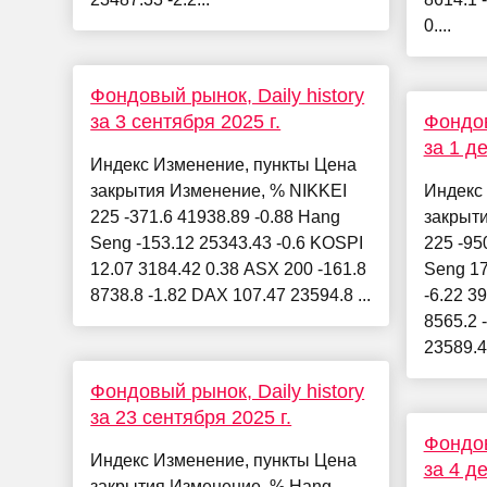
0....
Фондовый рынок, Daily history
за 3 сентября 2025 г.
Фондов
за 1 д
Индекс Изменение, пункты Цена
закрытия Изменение, % NIKKEI
Индекс
225 -371.6 41938.89 -0.88 Hang
закрыт
Seng -153.12 25343.43 -0.6 KOSPI
225 -95
12.07 3184.42 0.38 ASX 200 -161.8
Seng 17
8738.8 -1.82 DAX 107.47 23594.8 ...
-6.22 3
8565.2 
23589.4.
Фондовый рынок, Daily history
за 23 сентября 2025 г.
Фондов
Индекс Изменение, пункты Цена
за 4 д
закрытия Изменение, % Hang