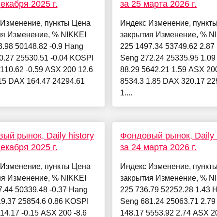
декабря 2025 г.
за 25 марта 2026 г.
 Изменение, пункты Цена
Индекс Изменение, пункт
ия Изменение, % NIKKEI
закрытия Изменение, % N
3.98 50148.82 -0.9 Hang
225 1497.34 53749.62 2.87
0.27 25530.51 -0.04 KOSPI
Seng 272.24 25335.95 1.0
4110.62 -0.59 ASX 200 12.6
88.29 5642.21 1.59 ASX 20
15 DAX 164.47 24294.61
8534.3 1.85 DAX 320.17 22
1....
ый рынок, Daily history
Фондовый рынок, Daily h
декабря 2025 г.
за 24 марта 2026 г.
 Изменение, пункты Цена
Индекс Изменение, пункт
ия Изменение, % NIKKEI
закрытия Изменение, % N
7.44 50339.48 -0.37 Hang
225 736.79 52252.28 1.43 
9.37 25854.6 0.86 KOSPI
Seng 681.24 25063.71 2.7
214.17 -0.15 ASX 200 -8.6
148.17 5553.92 2.74 ASX 2