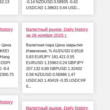
62.13
-0.14 NZDUSD 0.58935 -0.42
USDCAD 1.38631 0.44 USD...
istory
Валютный рынок, Daily history
за 26 ноября 2025 г.
ы Цена
Валютная пара Цена закрытия
IKKEI
Изменение, % AUDUSD 0.6518
3 Hang
0.83 EURJPY 181.421 0.55
 KOSPI
EURUSD 1.15963 0.24 GBPJPY
 -9.4
207.132 0.89 GBPUSD 1.32402
22300.75
0.58 NZDUSD 0.56986 1.47
USDCAD 1.40419 -0.35 USDCHF
0...
istory
Валютный рынок, Daily history