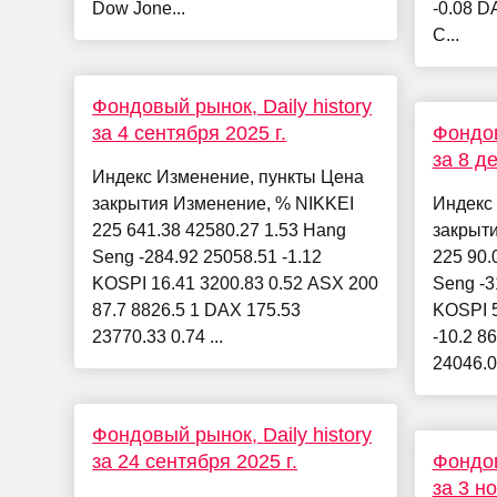
Dow Jone...
-0.08 D
C...
Фондовый рынок, Daily history
за 4 сентября 2025 г.
Фондов
за 8 д
Индекс Изменение, пункты Цена
закрытия Изменение, % NIKKEI
Индекс
225 641.38 42580.27 1.53 Hang
закрыт
Seng -284.92 25058.51 -1.12
225 90.
KOSPI 16.41 3200.83 0.52 ASX 200
Seng -3
87.7 8826.5 1 DAX 175.53
KOSPI 5
23770.33 0.74 ...
-10.2 8
24046.01
Фондовый рынок, Daily history
за 24 сентября 2025 г.
Фондов
за 3 но