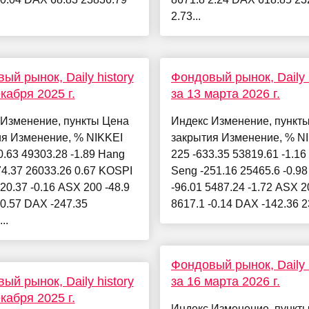
2.73...
ый рынок, Daily history
Фондовый рынок, Daily h
екабря 2025 г.
за 13 марта 2026 г.
 Изменение, пункты Цена
Индекс Изменение, пункт
ия Изменение, % NIKKEI
закрытия Изменение, % N
0.63 49303.28 -1.89 Hang
225 -633.35 53819.61 -1.1
4.37 26033.26 0.67 KOSPI
Seng -251.16 25465.6 -0.9
920.37 -0.16 ASX 200 -48.9
-96.01 5487.24 -1.72 ASX 2
-0.57 DAX -247.35
8617.1 -0.14 DAX -142.36 2
..
Фондовый рынок, Daily h
ый рынок, Daily history
за 16 марта 2026 г.
екабря 2025 г.
Индекс Изменение, пункт