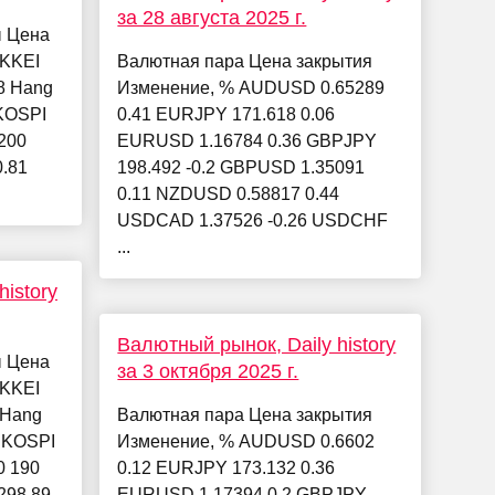
за 28 августа 2025 г.
ы Цена
IKKEI
Валютная пара Цена закрытия
38 Hang
Изменение, % AUDUSD 0.65289
 KOSPI
0.41 EURJPY 171.618 0.06
 200
EURUSD 1.16784 0.36 GBPJPY
0.81
198.492 -0.2 GBPUSD 1.35091
0.11 NZDUSD 0.58817 0.44
USDCAD 1.37526 -0.26 USDCHF
...
istory
Валютный рынок, Daily history
ы Цена
за 3 октября 2025 г.
IKKEI
 Hang
Валютная пара Цена закрытия
4 KOSPI
Изменение, % AUDUSD 0.6602
0 190
0.12 EURJPY 173.132 0.36
298.89
EURUSD 1.17394 0.2 GBPJPY