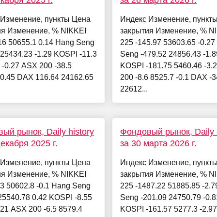
екабря 2025 г.
за 26 марта 2026 г.
 Изменение, пункты Цена
Индекс Изменение, пункт
ия Изменение, % NIKKEI
закрытия Изменение, % N
16 50655.1 0.14 Hang Seng
225 -145.97 53603.65 -0.2
 25434.23 -1.29 KOSPI -11.3
Seng -479.52 24856.43 -1.8
 -0.27 ASX 200 -38.5
KOSPI -181.75 5460.46 -3.
-0.45 DAX 116.64 24162.65
200 -8.6 8525.7 -0.1 DAX -
22612...
ый рынок, Daily history
Фондовый рынок, Daily h
декабря 2025 г.
за 30 марта 2026 г.
 Изменение, пункты Цена
Индекс Изменение, пункт
ия Изменение, % NIKKEI
закрытия Изменение, % N
.3 50602.8 -0.1 Hang Seng
225 -1487.22 51885.85 -2.
25540.78 0.42 KOSPI -8.55
Seng -201.09 24750.79 -0.8
.21 ASX 200 -6.5 8579.4
KOSPI -161.57 5277.3 -2.9