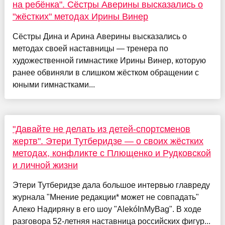
на ребёнка". Сёстры Аверины высказались о
"жёстких" методах Ирины Винер
Сёстры Дина и Арина Аверины высказались о
методах своей наставницы — тренера по
художественной гимнастике Ирины Винер, которую
ранее обвиняли в слишком жёстком обращении с
юными гимнастками...
"Давайте не делать из детей-спортсменов
жертв". Этери Тутберидзе — о своих жёстких
методах, конфликте с Плющенко и Рудковской
и личной жизни
Этери Тутберидзе дала большое интервью главреду
журнала "Мнение редакции* может не совпадать"
Алеко Надиряну в его шоу "AlekóInMyBag". В ходе
разговора 52-летняя наставница российских фигур...