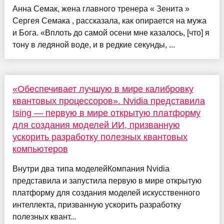
Анна Семак, жена главного тренера « Зенита »
Сергея Семака , рассказала, как опирается на мужа
и Бога. «Вплоть до самой осени мне казалось, [что] я
тону в ледяной воде, и в редкие секунды, ...
«Обеспечивает лучшую в мире калибровку
квантовых процессоров». Nvidia представила
Ising — первую в мире открытую платформу
для создания моделей ИИ, призванную
ускорить разработку полезных квантовых
компьютеров
Внутри два типа моделейКомпания Nvidia
представила и запустила первую в мире открытую
платформу для создания моделей искусственного
интеллекта, призванную ускорить разработку
полезных квант...