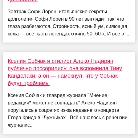
Завтрак Софи Лорен: итальянские секреты
долголетия Софи Лорен в 90 лет выглядит так, что
глаза разбегаются. Стройность, ясный ум, сияющая
кожа — всё, как в легендах о кино 50–60-х. И всё эт...
Ксения Собчак и стилист Алеко Надирян
публично поссорились: она вспомнила Тину
Канделаки, а он — намекнул, что у Собчак
будут проблемы
Ксения Собчак и главред журнала "Мнение
редакции* может не совпадать" Алеко Надирян
поругались в соцсетях из-за недавнего концерта
Егора Крида в "Лужниках". Всё началось с рецензии
журналис...