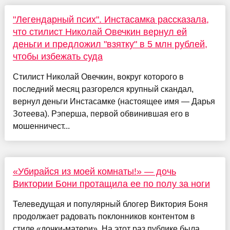
"Легендарный псих". Инстасамка рассказала,
что стилист Николай Овечкин вернул ей
деньги и предложил "взятку" в 5 млн рублей,
чтобы избежать суда
Стилист Николай Овечкин, вокруг которого в
последний месяц разгорелся крупный скандал,
вернул деньги Инстасамке (настоящее имя — Дарья
Зотеева). Рэперша, первой обвинившая его в
мошенничест...
«Убирайся из моей комнаты!» — дочь
Виктории Бони протащила ее по полу за ноги
Телеведущая и популярный блогер Виктория Боня
продолжает радовать поклонников контентом в
стиле «дочки-матери». На этот раз публике была