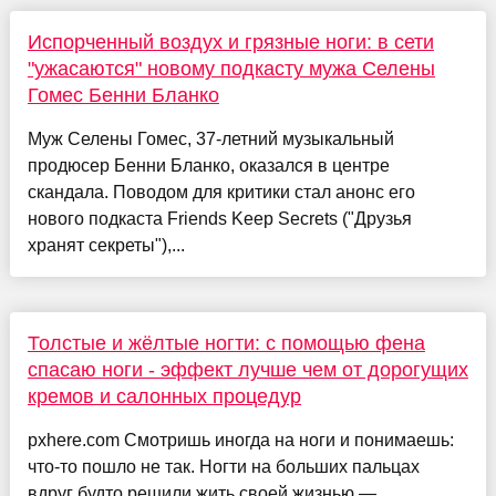
Испорченный воздух и грязные ноги: в сети
"ужасаются" новому подкасту мужа Селены
Гомес Бенни Бланко
Муж Селены Гомес, 37-летний музыкальный
продюсер Бенни Бланко, оказался в центре
скандала. Поводом для критики стал анонс его
нового подкаста Friends Keep Secrets ("Друзья
хранят секреты"),...
Толстые и жёлтые ногти: с помощью фена
спасаю ноги - эффект лучше чем от дорогущих
кремов и салонных процедур
pxhere.com Смотришь иногда на ноги и понимаешь:
что-то пошло не так. Ногти на больших пальцах
вдруг будто решили жить своей жизнью —