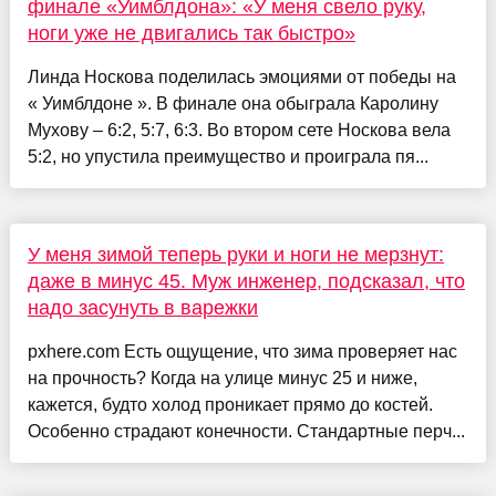
финале «Уимблдона»: «У меня свело руку,
ноги уже не двигались так быстро»
Линда Носкова поделилась эмоциями от победы на
« Уимблдоне ». В финале она обыграла Каролину
Мухову – 6:2, 5:7, 6:3. Во втором сете Носкова вела
5:2, но упустила преимущество и проиграла пя...
У меня зимой теперь руки и ноги не мерзнут:
даже в минус 45. Муж инженер, подсказал, что
надо засунуть в варежки
pxhere.com Есть ощущение, что зима проверяет нас
на прочность? Когда на улице минус 25 и ниже,
кажется, будто холод проникает прямо до костей.
Особенно страдают конечности. Стандартные перч...