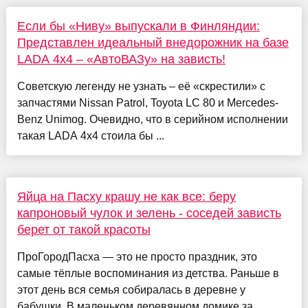
Если бы «Ниву» выпускали в Финляндии:
Представлен идеальный внедорожник на базе
LADA 4x4 – «АвтоВАЗу» на зависть!
Советскую легенду не узнать – её «скрестили» с
запчастями Nissan Patrol, Toyota LC 80 и Mercedes-
Benz Unimog. Очевидно, что в серийном исполнении
такая LADA 4x4 стоила бы ...
Яйца на Пасху крашу не как все: беру
капроновый чулок и зелень - соседей зависть
берет от такой красоты
ПроГородПасха — это не просто праздник, это
самые тёплые воспоминания из детства. Раньше в
этот день вся семья собиралась в деревне у
бабушки. В маленьком деревянном домике за