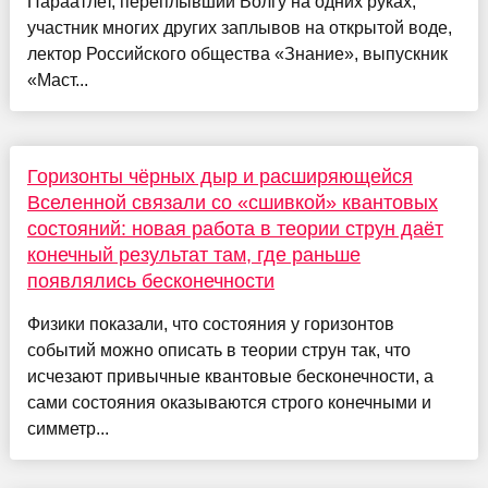
Параатлет, переплывший Волгу на одних руках,
участник многих других заплывов на открытой воде,
лектор Российского общества «Знание», выпускник
«Маст...
Горизонты чёрных дыр и расширяющейся
Вселенной связали со «сшивкой» квантовых
состояний: новая работа в теории струн даёт
конечный результат там, где раньше
появлялись бесконечности
Физики показали, что состояния у горизонтов
событий можно описать в теории струн так, что
исчезают привычные квантовые бесконечности, а
сами состояния оказываются строго конечными и
симметр...