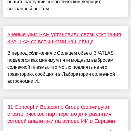
решить растущий энергетический дефицит,
вызванный ростом ...
Ученые ИКИ РАН установили связь ускорения
3I/ATLAS со вспышками на Солнце
В период сближения с Солнцем объект 3I/ATLAS
подвергся как минимум пяти мощным выбросам
солнечной плазмы, что могло повлиять на его
траекторию, сообщили в Лаборатории солнечной
астрономии И...
31 Concept и Bestcomp Group формируют
стратегическое партнерство для развития
сетевой аналитики на основе ИИ в Евразии