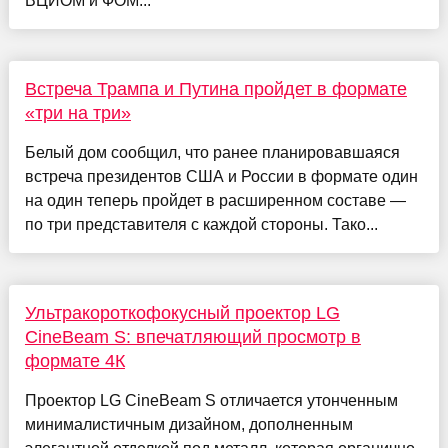
ВЦИОМ и ФОМ...
Встреча Трампа и Путина пройдет в формате
«три на три»
Белый дом сообщил, что ранее планировавшаяся
встреча президентов США и России в формате один
на один теперь пройдет в расширенном составе —
по три представителя с каждой стороны. Тако...
Ультракороткофокусный проектор LG
CineBeam S: впечатляющий просмотр в
формате 4К
Проектор LG CineBeam S отличается утонченным
минималистичным дизайном, дополненным