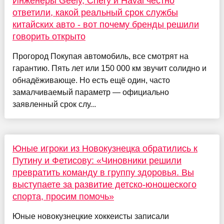
Инженеры Geely, Chery и Haval честно
ответили, какой реальный срок службы
китайских авто - вот почему бренды решили
говорить открыто
Прогород Покупая автомобиль, все смотрят на
гарантию. Пять лет или 150 000 км звучит солидно и
обнадёживающе. Но есть ещё один, часто
замалчиваемый параметр — официально
заявленный срок слу...
Юные игроки из Новокузнецка обратились к
Путину и Фетисову: «Чиновники решили
превратить команду в группу здоровья. Вы
выступаете за развитие детско-юношеского
спорта, просим помочь»
Юные новокузнецкие хоккеисты записали