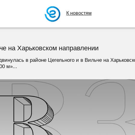
К новостям
че на Харьковском направлении
двинулась в районе Цегельного и в Вильче на Харьковск
0 м»...