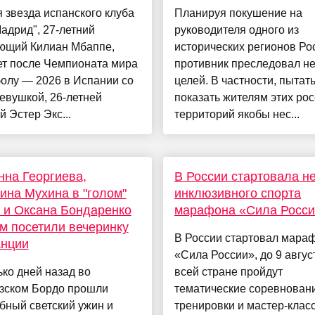
 звезда испанского клуба
Планируя покушение на
адрид", 27-летний
руководителя одного из
ющий Килиан Мбаппе,
исторических регионов Ро
ет после Чемпионата мира
противник преследовал не
олу — 2026 в Испании со
целей. В частности, пытат
евушкой, 26-летней
показать жителям этих ро
й Эстер Экс...
территорий якобы нес...
на Георгиева,
В России стартовала н
ина Мухина в "голом"
инклюзивного спорта
 и Оксана Бондаренко
марафона «Сила Росси
м посетили вечеринку
В России стартовал мара
анции
«Сила России», до 9 авгус
ко дней назад во
всей стране пройдут
зском Бордо прошли
тематические соревнован
бный светский ужин и
тренировки и мастер-клас