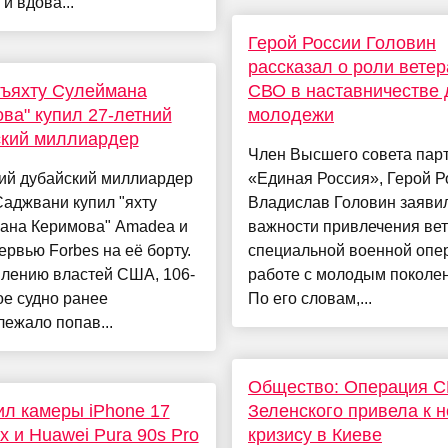
 и вдова...
Герой России Головин
рассказал о роли вете
ръяхту Сулеймана
СВО в наставничестве 
ва" купил 27-летний
молодежи
ский миллиардер
Член Высшего совета пар
ний дубайский миллиардер
«Единая Россия», Герой Р
аджвани купил "яхту
Владислав Головин заяви
ана Керимова" Amadea и
важности привлечения ве
ервью Forbes на её борту.
специальной военной опе
влению властей США, 106-
работе с молодым поколе
е судно ранее
По его словам,...
ежало попав...
Общество: Операция С
л камеры iPhone 17
Зеленского привела к 
x и Huawei Pura 90s Pro
кризису в Киеве