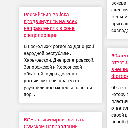
вечерин
светски
Российские войска
жёны м
продвинулись на всех
пригла
направлениях в зоне
совладе
спецоперации
В нескольких регионах Донецкой
народной республики,
60-лет
Харьковской, Днепропетровской,
ответи
Запорожской и Херсонской
внешно
областей подразделения
фотос
российских войск за сутки
улучшили положение и нанесли
60-летн
пор...
которую
пластич
ответил
своей в
ВСУ активизировались на
новой ф
Сумском направлении