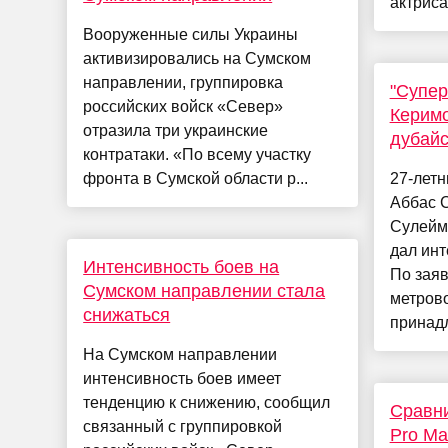
актриса
Вооруженные силы Украины
активизировались на Сумском
направлении, группировка
"Супе
российских войск «Север»
Керимо
отразила три украинские
дубай
контратаки. «По всему участку
фронта в Сумской области р...
27-лет
Аббас С
Сулейм
дал инт
Интенсивность боев на
По зая
Сумском направлении стала
метрово
снижаться
принадл
На Сумском направлении
интенсивность боев имеет
тенденцию к снижению, сообщил
Сравни
связанный с группировкой
Pro Ma