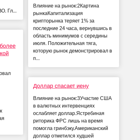
Влияние на рынок:2Картина
. Гл...
рынкаКапитализация
крипторынка теряет 1% за
последние 24 часа, вернувшись в
область минимумов с середины
июля. Положительная тяга,
 более
которую рынок демонстрировал в
ской
п...
овал
Доллар спасает иену
Влияние на рынок:3Участие США
в валютных интервенциях
к
ослабляет доллар.Ястребиная
ая
риторика ФРС лишь на время
помогла гринбэку.Американский
доллар отметился худшей