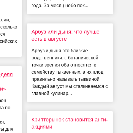
года. За месяц небо пок...
ссии,
сколько
Арбуз или дыня: что лучше
ься
есть в августе
ссийских
Арбуз и дыня это близкие
родственники: с ботанической
точки зрения оба относятся к
семейству тыквенных, а их плод
еделя
правильно называть тыквиной
Каждый август мы сталкиваемся с
и»
главной кулинар...
фон
та по
Крипторынок становится анти-
ия,
акциями
сы для