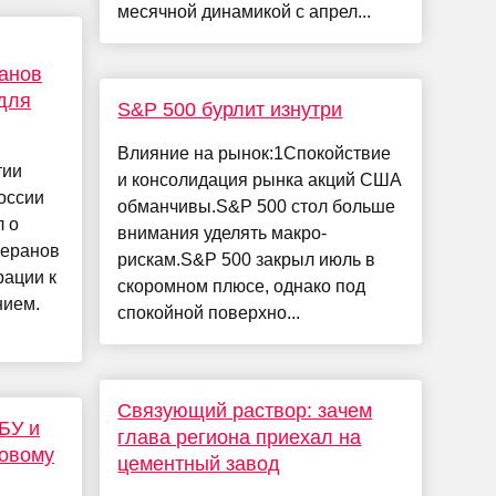
месячной динамикой с апрел...
ранов
для
S&P 500 бурлит изнутри
Влияние на рынок:1Спокойствие
тии
и консолидация рынка акций США
оссии
обманчивы.S&P 500 стол больше
л о
внимания уделять макро-
теранов
рискам.S&P 500 закрыл июль в
рации к
скоромном плюсе, однако под
нием.
спокойной поверхно...
Связующий раствор: зачем
БУ и
глава региона приехал на
новому
цементный завод