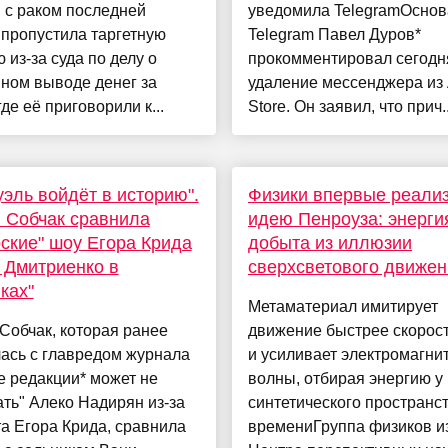
 с раком последней
уведомила TelegramОснов
 пропустила таргетную
Telegram Павел Дуров*
 из-за суда по делу о
прокомментировал сегод
ном выводе денег за
удаление мессенджера из
где её приговорили к...
Store. Он заявил, что прич..
уэль войдёт в историю".
Физики впервые реали
 Собчак сравнила
идею Пенроуза: энерги
ские" шоу Егора Крида
добыта из иллюзии
 Дмитриенко в
сверхсветового движен
ках"
Метаматериал имитирует
Собчак, которая ранее
движение быстрее скорост
ась с главредом журнала
и усиливает электромагни
 редакции* может не
волны, отбирая энергию у
ть" Алеко Надирян из-за
синтетического пространст
а Егора Крида, сравнила
времениГруппа физиков и