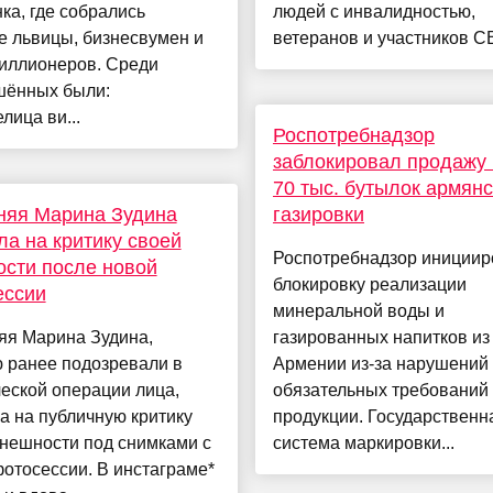
ка, где собрались
людей с инвалидностью,
е львицы, бизнесвумен и
ветеранов и участников СВО
иллионеров. Среди
шённых были:
лица ви...
Роспотребнадзор
заблокировал продажу
70 тыс. бутылок армян
няя Марина Зудина
газировки
ла на критику своей
Роспотребнадзор инициир
сти после новой
блокировку реализации
ессии
минеральной воды и
яя Марина Зудина,
газированных напитков из
 ранее подозревали в
Армении из-за нарушений
еской операции лица,
обязательных требований 
а на публичную критику
продукции. Государственн
нешности под снимками с
система маркировки...
отосессии. В инстаграме*