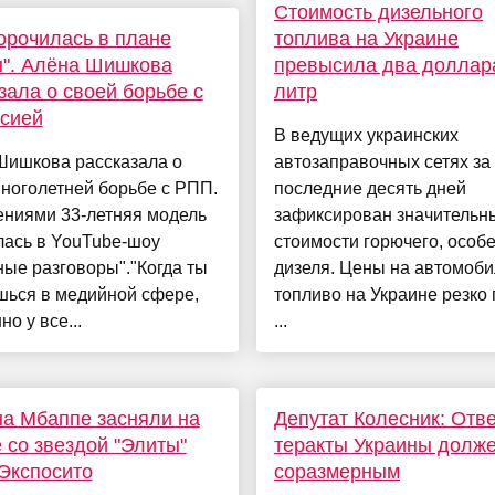
Стоимость дизельного
орочилась в плане
топлива на Украине
". Алёна Шишкова
превысила два доллар
зала о своей борьбе с
литр
сией
В ведущих украинских
Шишкова рассказала о
автозаправочных сетях за
ноголетней борьбе с РПП.
последние десять дней
ениями 33-летняя модель
зафиксирован значительн
лась в YouTube-шоу
стоимости горючего, особ
ые разговоры"."Когда ты
дизеля. Цены на автомоб
шься в медийной сфере,
топливо на Украине резко
но у все...
...
а Мбаппе засняли на
Депутат Колесник: Отве
 со звездой "Элиты"
теракты Украины долже
Экспосито
соразмерным