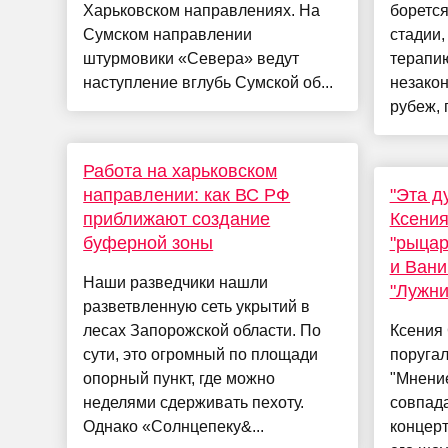
Харьковском направлениях. На
борется
Сумском направлении
стадии,
штурмовики «Севера» ведут
терапию
наступление вглубь Сумской об...
незакон
рубеж, 
Работа на харьковском
направлении: как ВС РФ
"Эта д
приближают создание
Ксения
буферной зоны
"рыцар
и Вани
Наши разведчики нашли
"Лужни
разветвленную сеть укрытий в
лесах Запорожской области. По
Ксения 
сути, это огромный по площади
поругал
опорный пункт, где можно
"Мнение
неделями сдерживать пехоту.
совпада
Однако «Солнцепеку&...
концерт