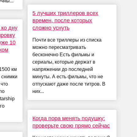
чны...
5 лучших триллеров всех
времен, после которых
 ко дну
сложно уснуть
ировку
Почти все триллеры из списка
уже 10
можно пересматривать
ком
бесконечно Есть фильмы и
сериалы, которые держат в
1500 км
напряжении до последней
 снимки
минуты. А есть фильмы, что не
 что
отпускают даже после титров. В
по
них...
arship
го
Когда пора менять подушку:
проверьте свою прямо сейчас