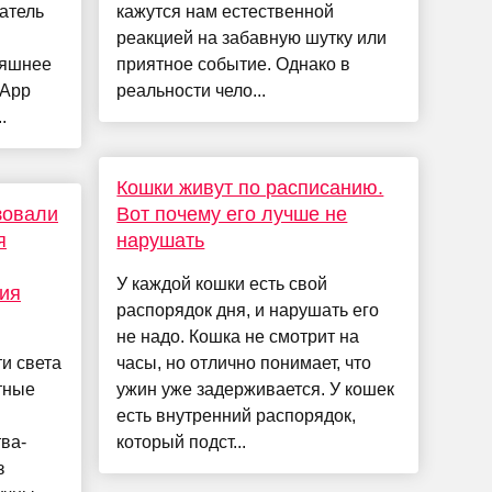
атель
кажутся нам естественной
реакцией на забавную шутку или
няшнее
приятное событие. Однако в
 App
реальности чело...
.
Кошки живут по расписанию.
зовали
Вот почему его лучше не
я
нарушать
У каждой кошки есть свой
ия
распорядок дня, и нарушать его
не надо. Кошка не смотрит на
и света
часы, но отлично понимает, что
тные
ужин уже задерживается. У кошек
есть внутренний распорядок,
ва-
который подст...
з