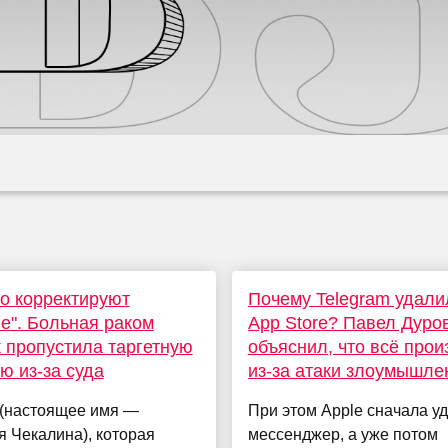
о корректируют
Почему Telegram удали
е". Больная раком
App Store? Павел Дуро
 пропустила таргетную
объяснил, что вcё про
ю из-за суда
из-за атаки злоумышле
 (настоящее имя —
При этом Apple сначала у
 Чекалина), которая
мессенджер, а уже потом