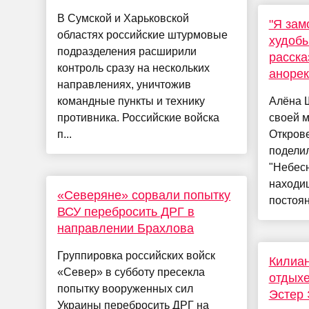
В Сумской и Харьковской
"Я зам
областях российские штурмовые
худобы
подразделения расширили
расска
контроль сразу на нескольких
анорек
направлениях, уничтожив
командные пункты и технику
Алёна 
противника. Российские войска
своей м
п...
Откров
подели
"Небесн
находи
«Северяне» сорвали попытку
постоян
ВСУ перебросить ДРГ в
направлении Брахлова
Группировка российских войск
Килиан
«Север» в субботу пресекла
отдыхе
попытку вооруженных сил
Эстер 
Украины перебросить ДРГ на