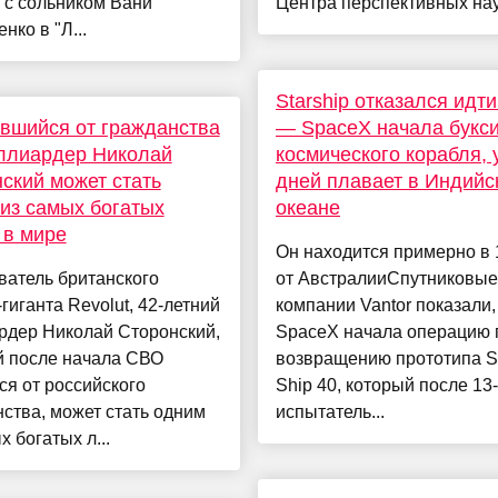
 с сольником Вани
Центра перспективных нау
нко в "Л...
Starship отказался идти
вшийся от гражданства
— SpaceX начала букс
ллиардер Николай
космического корабля, 
ский может стать
дней плавает в Индийс
из самых богатых
океане
 в мире
Он находится примерно в 
ватель британского
от АвстралииСпутниковые
гиганта Revolut, 42-летний
компании Vantor показали,
рдер Николай Сторонский,
SpaceX начала операцию 
й после начала СВО
возвращению прототипа St
ся от российского
Ship 40, который после 13-
ства, может стать одним
испытатель...
х богатых л...