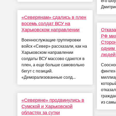
его шоу
Дмитрие
«Северянам» сдались в плен
восемь солдат ВСУ на
Харьковском направлении
Отказа
РФ ми
Военнослужащие группировки
Сторон
войск «Север» рассказали, как на
одним 
Харьковском направлении
людей
солдаты ВСУ массово сдаются в
плен, а еще больше самовольно
Соосно
бегут с позиций.
финтех-
«Деморализованные солд...
миллиа
которы
отказал
граждан
«Северяне» продвинулись в
из самы
Сумской и Харьковской
областях за сутки