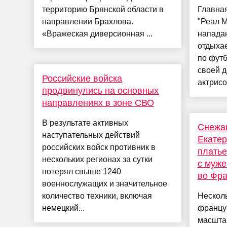
территорию Брянской области в
Главная
направлении Брахлова.
"Реал М
«Вражеская диверсионная ...
напада
отдыха
по футб
своей д
Российские войска
актрисо
продвинулись на основных
направлениях в зоне СВО
В результате активных
Снежан
наступательных действий
Екатер
российских войск противник в
платье
нескольких регионах за сутки
с муже
потерял свыше 1240
во Фр
военнослужащих и значительное
количество техники, включая
Несколь
немецкий...
францу
масшта