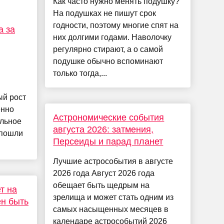
Как часто нужно менять подушку?
На подушках не пишут срок
годности, поэтому многие спят на
а за
них долгими годами. Наволочку
регулярно стирают, а о самой
подушке обычно вспоминают
только тогда,...
ый рост
енно
Астрономические события
ильное
августа 2026: затмения,
 пошли
Персеиды и парад планет
Лучшие астрособытия в августе
2026 года Август 2026 года
обещает быть щедрым на
т на
зрелища и может стать одним из
н быть
самых насыщенных месяцев в
календаре астрособытий 2026