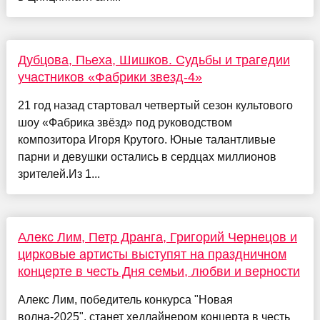
Дубцова, Пьеха, Шишков. Судьбы и трагедии
участников «Фабрики звезд-4»
21 год назад стартовал четвертый сезон культового
шоу «Фабрика звёзд» под руководством
композитора Игоря Крутого. Юные талантливые
парни и девушки остались в сердцах миллионов
зрителей.Из 1...
Алекс Лим, Петр Дранга, Григорий Чернецов и
цирковые артисты выступят на праздничном
концерте в честь Дня семьи, любви и верности
Алекс Лим, победитель конкурса "Новая
волна-2025", станет хедлайнером концерта в честь