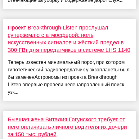
отвечающие за уборку и содержание дорог служ...
Проект Breakthrough Listen прослушал
суперземлю с атмосферой: ноль
искусственных сигналов и жёсткий предел в
300 ГВт для передатчиков в системе LHS 1140
Теперь известен минимальный порог, при котором
гипотетический радиопередатчик у экзопланеты был
бы замеченАстрономы из проекта Breakthrough
Listen впервые провели целенаправленный поиск
узк...
Бывшая жена Виталия Гогунского требует от
него оплачивать личного водителя их дочери
за 150 тыс. рублей