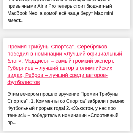
привычными Air и Pro теперь стоит бюджетный
MacBook Neo, а домой всё чаще берут Mac mini
вмест...
Премия Трибуны Спортса’’. Серебряков
победил в номинации «Лучший официальный
блог», Мэддисон – самый громкий эксперт,
Губерниев – лучший автор в олимпийских
видах, Ребров – лучший среди авторов-
футболистов
Этим вечером прошло вручение Премии Трибуны
Спортса’’. 1. Комменты со Спортса” забрали премию
Футбольный прорыв года! 2. «Хьюстон, у нас про
теннис!» – победитель в номинации «Спортивный
пр...