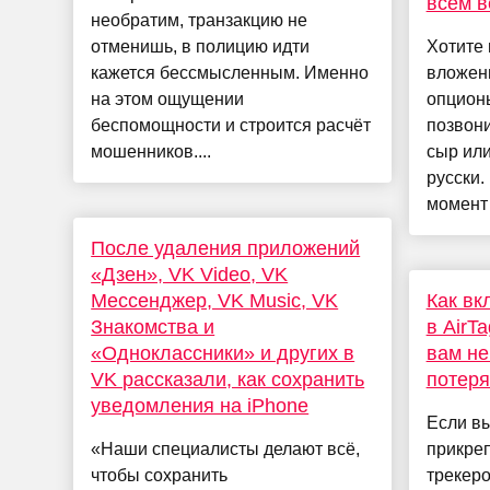
всем в
необратим, транзакцию не
отменишь, в полицию идти
Хотите 
кажется бессмысленным. Именно
вложен
на этом ощущении
опцион
беспомощности и строится расчёт
позвон
мошенников....
сыр или
русски.
момент 
После удаления приложений
«Дзен», VK Video, VK
Мессенджер, VK Music, VK
Как вк
Знакомства и
в AirT
«Одноклассники» и других в
вам не
VK рассказали, как сохранить
потер
уведомления на iPhone
Если вы
«Наши специалисты делают всё,
прикреп
чтобы сохранить
трекеро