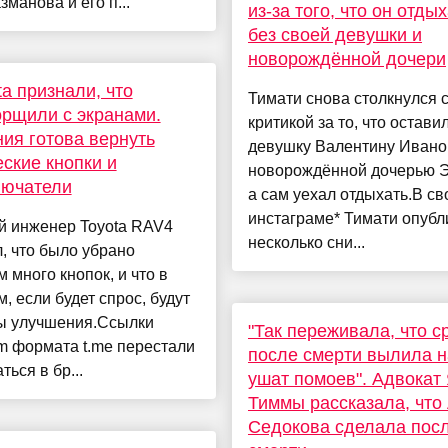
зманова и его п...
из-за того, что он отды
без своей девушки и
новорождённой дочери
ta признали, что
Тимати снова столкнулся 
рщили с экранами.
критикой за то, что остави
ия готова вернуть
девушку Валентину Ивано
ские кнопки и
новорождённой дочерью 
лючатели
а сам уехал отдыхать.В с
инстаграме* Тимати опубл
й инженер Toyota RAV4
несколько сни...
, что было убрано
 много кнопок, и что в
, если будет спрос, будут
ы улучшения.Ссылки
"Так переживала, что с
m формата t.me перестали
после смерти вылила н
ться в бр...
ушат помоев". Адвокат
Тиммы рассказала, что
Седокова сделала посл