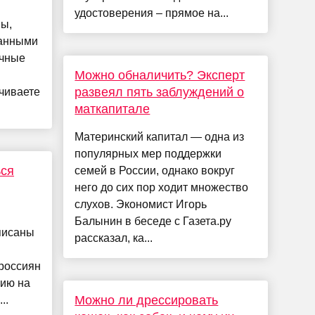
удостоверения – прямое на...
мы,
ванными
ичные
Можно обналичить? Эксперт
развеял пять заблуждений о
ичиваете
маткапитале
Материнский капитал — одна из
популярных мер поддержки
ься
семей в России, однако вокруг
него до сих пор ходит множество
слухов. Экономист Игорь
Балынин в беседе с Газета.ру
писаны
рассказал, ка...
россиян
ию на
Можно ли дрессировать
..