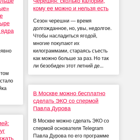
больше
Черешня: сколько калорий,
ые»
кому ее можно и нельзя есть
e
Сезон черешни — время
тыре
долгожданное, но, увы, недолгое.
 ядра
Чтобы насладиться ягодой,
многие покупают их
 явно
килограммами, стараясь съесть
как можно больше за раз. Но так
ли безобиден этот летний де...
отом
 стало
йка
В Москве можно бесплатно
сделать ЭКО со спермой
Павла Дурова
В Москве можно сделать ЭКО со
ией:
спермой основателя Telegram
уг
Павла Дурова по его программе
лжать