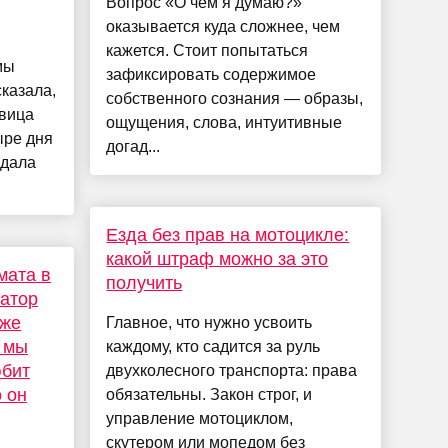
Вопрос «О чем я думаю?»
оказывается куда сложнее, чем
кажется. Стоит попытаться
мы
зафиксировать содержимое
казала,
собственного сознания — образы,
евица
ощущения, слова, интуитивные
ыре дня
догад...
 дала
Езда без прав на мотоцикле:
какой штраф можно за это
мата в
получить
атор
иже
Главное, что нужно усвоить
а мы
каждому, кто садится за руль
юбит
двухколесного транспорта: права
о он
обязательны. Закон строг, и
управление мотоциклом,
скутером или мопедом без