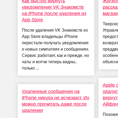
Как быстро вернуть
Жителя
уведомления VK Знакомств
расска
на iPhone после удаления из
магази
App Store
Тверск
После удаления VK Знакомств из
Управл
App Store владельцы iPhone
предост
перестали получать уведомления
возврат
о новых симпатиях и сообщениях.
преддве
Сервис работает, как и прежде, но
особенн
чаты и мэтчи теперь видны,
объясне
только ...
Apple 
Удаленные сообщения на
удалил
iPhone никуда не исчезают. Их
вернут
можно прочитать даже после
Айфон
удаления
Похоже