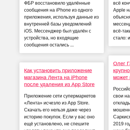
ФБР восстановило удалённые
всё кон
сообщения на iPhone из одного
Apple н
приложения, используя данные из
объясня
внутренней базы уведомлений
мессенд
iOS. Мессенджер был удалён с
всё-так
устройства, но входящие
стало: и
сообщения остались ...
Олег Г
Как установить приложение
крупно
магазина Лента на iPhone
может 
после удаления из App Store
Российс
Приложение сети супермаркетов
свои на
«Лента» исчезло из App Store.
отклады
Скачать его нельзя даже через
мошенн
историю покупок. Если у вас оно
Саркися
ещё установлено, не спешите
2019 го