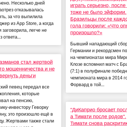
чено. Несколько дней
играть серьезно, после 
аотрез отказывалась
тоже не было эйфории.
ть, за что выпилила
Бразильцы после кажд
жер из App Store, а когда
гола говорили: «Что оп
и заговорила, легче не
произошло?»
з ответа...
Бывший нападающий сбо
Германии и рекордсмен по
на чемпионатах мира Мир
азманов стал жертвой
Клозе вспомнил матч с Бр
го мошенничества и не
(7:1) в полуфинале победн
вернуть деньги
чемпионата мира в 2014 го
Форвард в той...
кий певец передал все
копления, которые
вал на пенсию,
ику-инвестору Геворку
"ДиКаприо бросает посл
ну, это произошло ещё в
а Тимати после родов".
ду. Жертвами также стали
Тимати снова раскрити