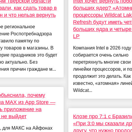
м Тверской области
Intel хочет вернуть по
зали, как сдать товар в
больших ядер? «Атомн
н и что нельзя вернуть
процессоры Wildcat Lak
Refresh будут иметь че
ое региональное
больших ядра и четыре
ение Роспотребнадзора
LP
авило памятку по
у товаров в магазины. В
Компания Intel в 2026 году
рие праздников это будет
собирается очень сильно
о актуально. Без
перетряхнуть многие свои
ния причин граждане м...
линейки процессоров, и п
продолжит это делать. Как
известно, «атомная» лине
Wildcat...
объяснила, почему
а MAX из App Store —
ь приложение на
 не выйдет
Клозе про 7:1 с Бразил
«При 3:0 мы сказали др
, для МАКС на Айфонах
другу, что нужно продо