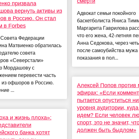
смерти
нко призвала
ова вернуть активы из
Адвокат семьи покойного
в в Россию. Он стал
баскетболиста Яниса Тим
 в Forbes
Маргарита Гаврилова расс
что его жена, 42-летняя п
 Совета Федерации
Анна Седокова, через чет
ина Матвиенко обратилась
после самоубийства мужа
едателю совета
показания в пол...
оров «Северстали»
ю Мордашову с
жением перевести часть
 из офшоров в Россию.
Алексей Попов против 
ие ...
эфирах: «Если коммент
пытается опуститься н
уровня аудитории, куд
идем? Если человек л
оха и жизнь плоха»:
спорт, это не значит, чт
едставители
должен быть быдлом»
йского банка хотят