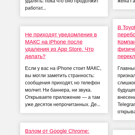
удалять: пока что оно продолжит
жена Га
работат...
В Toyo
Не приходят уведомления в
перебо
МАКС на iPhone после
Компан
удаления из App Store. Что
физиче
делать?
перек
Если у вас на iPhone стоит МАКС,
Главны
вы могли заметить странность:
признал
сообщения приходят, но телефон
слишком
молчит. Ни баннера, ни звука.
будущем
Открываете приложение — а там
внесен
уже десяток непрочитанных. Де...
Telegra
открыва
Взлом от Google Chrome: