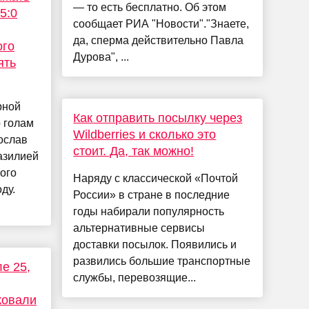
— то есть бесплатно. Об этом
5:0
сообщает РИА "Новости"."Знаете,
да, сперма действительно Павла
ого
Дурова", ...
ять
рной
Как отправить посылку через
 голам
Wildberries и сколько это
ослав
стоит. Да, так можно!
азилией
ого
Наряду с классической «Почтой
ду.
России» в стране в последние
годы набирали популярность
альтернативные сервисы
доставки посылок. Появились и
развились большие транспортные
е 25,
службы, перевозящие...
ковали