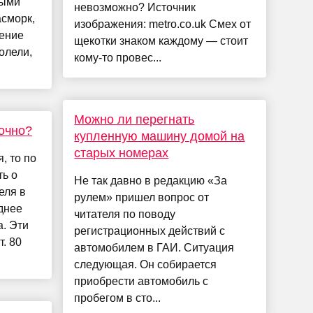
ными
невозможно? Источник
асморк,
изображения: metro.co.uk Смех от
шение
щекотки знаком каждому — стоит
олели,
кому-то провес...
Можно ли перегнать
очно?
купленную машину домой на
старых номерах
, то по
ть о
Не так давно в редакцию «За
еля в
рулем» пришел вопрос от
днее
читателя по поводу
а. Эти
регистрационных действий с
. 80
автомобилем в ГАИ. Ситуация
следующая. Он собирается
приобрести автомобиль с
пробегом в сто...