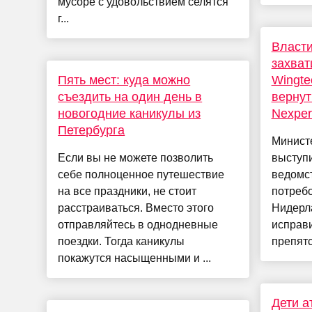
мусоре с удовольствием селятся
г...
Власт
захват
Пять мест: куда можно
Wingte
съездить на один день в
вернут
новогодние каникулы из
Nexper
Петербурга
Министе
Если вы не можете позволить
выступи
себе полноценное путешествие
ведомс
на все праздники, не стоит
потребо
расстраиваться. Вместо этого
Нидерл
отправляйтесь в однодневные
исправи
поездки. Тогда каникулы
препятс
покажутся насыщенными и ...
Дети а