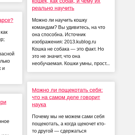
кошек, как собак, и чему их
реально научить
арсе?
Можно ли научить кошку
командам? Вы удивитесь, на что
как
она способна. Источник
р;
изображения: 2013.kublog.ru
Кошка не собака — это факт. Но
расной
это не значит, что она
лько
необучаемая. Кошки умны, прост...
 и
Можно ли пощекотать себя:
что на самом деле говорит
при
наука
Почему мы не можем сами себя
нное
пощекотать, а когда щекочет кто-
то другой — сдержаться