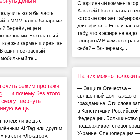
ернуть деньги
Спортивный комментатор
Алексей Попов назвал те
получить хотя бы часть
которые считает табуиро
ий в МММ, или в бинарные
для эфира. – Есть у вас л
ы? Вернём, ещё и
табу, что в эфире не надо
им первыми. Бесплатный
говорить? В чем-то огран
 «держи карман шире» по-
себя? – Во-первых,...
 В один прекрасный
мобильный те...
На них можно положит
лючить режим пропажи
— Защита Отечества –
ag — и почему без этого
священный долг каждого
 смогут вернуть
гражданина. Эти слова за
янную вещь
в Конституции Российской
Федерации. Большинство 
 потеряли вещь с
поддерживает спецоперац
лённым AirTag или другим
Украине. Спецоперация —.
м из сети «Локатор»,