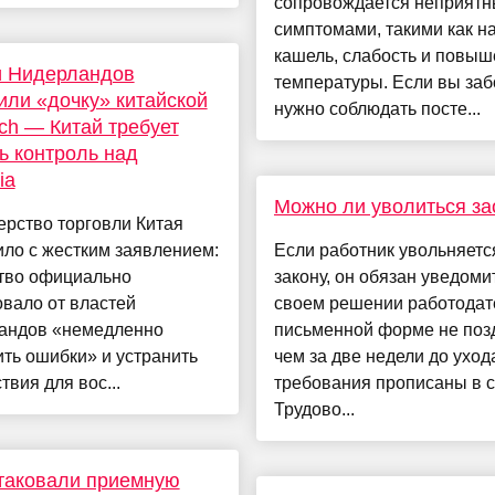
сопровождается неприят
симптомами, такими как н
кашель, слабость и повы
и Нидерландов
температуры. Если вы заб
или «дочку» китайской
нужно соблюдать посте...
ch — Китай требует
ь контроль над
ia
Можно ли уволиться за
рство торговли Китая
ло с жестким заявлением:
Если работник увольняется
тво официально
закону, он обязан уведоми
вало от властей
своем решении работодат
андов «немедленно
письменной форме не поз
ть ошибки» и устранить
чем за две недели до уход
твия для вос...
требования прописаны в ст
Трудово...
таковали приемную