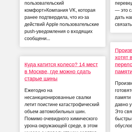
пользовательский
переве
комфорт»Компания VK, которая
— это 
ранее подтвердила, что из-за
дать н
действий Apple пользовательские
связатьс
push-уведомления о входящих
сообщени...
Произ
хотят 
Куда катится колесо? 14 мест
перело
в Москве, где можно сдать
памяти
старые шины
Произв
Ежегодно на
готовят
несанкционированные свалки
памяти 
летит поистине катастрофический
давно у
объем автомобильных шин.
Это свя
Помимо очевидного химического
быстрым
урона окружающей среде, в этом
обуслов