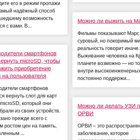
дите его в режим пропажи
самый надёжный способ
ашедшему возможность
Можно ли выжить на М
я с вами. В...
Фильмы показывают Марс 
суровый, но покоримый ми
реальность говорит иначе.
водители смартфонов
Выживание человека на К
вернуть microSD, чтобы
планете возможно — но то
жить приобретение
внутри высокоинженерных
 на пользователя
постоянно поддержи...
одители смартфонов
ся вернуть слот для карт
microSD, который они
Можно ли делать УЗИ 
брали из своих устройств.
ОРВИ
зано прежде всего с
 ростом цен на память,
ОРВИ – это распростране
ленным ...
заболевание, которое