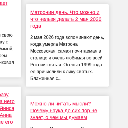
хает
Матронин день. Что можно и
что нельзя делать 2 мая 2026
года
с
л свою
2 мая 2026 года вспоминают день,
ву с
когда умерла Матрона
Эммой,
Московская, самая почитаемая в
воём
столице и очень любимая во всей
иковал
России святая. Осенью 1999 года
ее причислили к лику святых.
Блаженная с...
разу
а него
Можно ли читать мысли?
 Яниса
Почему наука до сих пор не
 Анна
знает, о чем мы думаем
е его