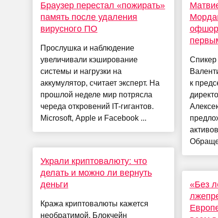
Браузер перестал «пожирать»
Матвие
память после удаления
Мордаш
вирусного ПО
офшоро
первым
Прослушка и наблюдение
увеличивали кэширование
Спикер
системы и нагрузки на
Валент
аккумулятор, считает эксперт. На
к предс
прошлой неделе мир потрясла
директ
череда откровений IT-гигантов.
Алексе
Microsoft, Apple и Facebook ...
предло
активов
Обращен
Украли криптовалюту: что
делать и можно ли вернуть
деньги
«Без л
лжепр
Кража криптовалюты кажется
Европе
необратимой. Блокчейн